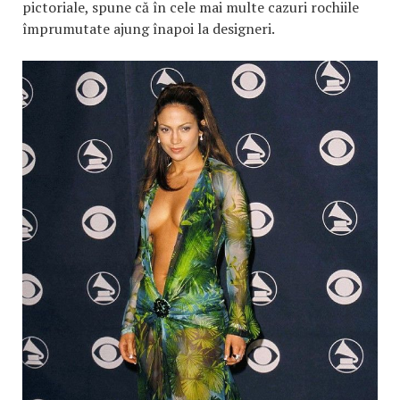
pictoriale, spune că în cele mai multe cazuri rochiile
împrumutate ajung înapoi la designeri.