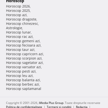
Horoscop
Horoscop 2026
,
Horoscop 2025
,
Horoscop azi
,
Horoscop dragoste
,
Horoscop chinezesc
,
Astrologie
,
Horoscop lunar
,
Horoscop rac azi
,
Horoscop gemeni azi
,
Horoscop fecioara azi
,
Horoscop taur azi
,
Horoscop capricorn azi
,
Horoscop scorpion azi
,
Horoscop sagetator azi
,
Horoscop varsator azi
,
Horoscop pesti azi
,
Horoscop leu azi
,
Horoscop balanta azi
,
Horoscop berbec azi
,
Horoscop saptamanal
Copyright © 2001-2026,
iMedia Plus Group
. Toate drepturile rezervate
Politica de confidențialitate
|
Termeni si conditii
|
Redacţia
|