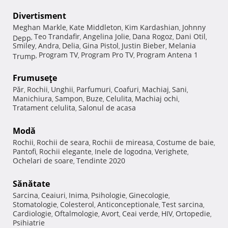
Divertisment
Meghan Markle
Kate Middleton
Kim Kardashian
Johnny
,
,
,
Teo Trandafir
Angelina Jolie
Dana Rogoz
Dani Otil
Depp
,
,
,
,
,
Smiley
Andra
Delia
Gina Pistol
Justin Bieber
Melania
,
,
,
,
,
Program TV
Program Pro TV
Program Antena 1
Trump
,
,
,
Frumuseţe
Păr
Rochii
Unghii
Parfumuri
Coafuri
Machiaj
Sani
,
,
,
,
,
,
,
Manichiura
Sampon
Buze
Celulita
Machiaj ochi
,
,
,
,
,
Tratament celulita
Salonul de acasa
,
Modă
Rochii
Rochii de seara
Rochii de mireasa
Costume de baie
,
,
,
,
Pantofi
Rochii elegante
Inele de logodna
Verighete
,
,
,
,
Ochelari de soare
Tendinte 2020
,
Sănătate
Sarcina
Ceaiuri
Inima
Psihologie
Ginecologie
,
,
,
,
,
Stomatologie
Colesterol
Anticonceptionale
Test sarcina
,
,
,
,
Cardiologie
Oftalmologie
Avort
Ceai verde
HIV
Ortopedie
,
,
,
,
,
,
Psihiatrie