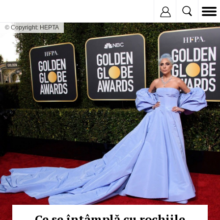
Inregistreaza
© Copyright: HEPTA
Ce se întâmplă cu rochiile