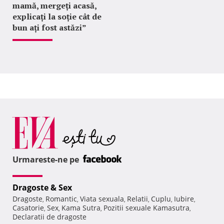
mamă, mergeți acasă,
explicați la soție cât de
bun ați fost astăzi”
Urmareste-ne pe
Dragoste & Sex
Dragoste
Romantic
Viata sexuala
Relatii
Cuplu
Iubire
,
,
,
,
,
,
Casatorie
Sex
Kama Sutra
Pozitii sexuale Kamasutra
,
,
,
,
Declaratii de dragoste