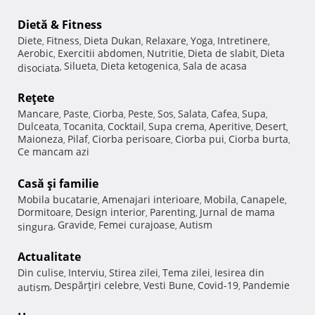
Dietă & Fitness
Diete
Fitness
Dieta Dukan
Relaxare
Yoga
Intretinere
,
,
,
,
,
,
Aerobic
Exercitii abdomen
Nutritie
Dieta de slabit
Dieta
,
,
,
,
Silueta
Dieta ketogenica
Sala de acasa
disociata
,
,
,
Reţete
Mancare
Paste
Ciorba
Peste
Sos
Salata
Cafea
Supa
,
,
,
,
,
,
,
,
Dulceata
Tocanita
Cocktail
Supa crema
Aperitive
Desert
,
,
,
,
,
,
Maioneza
Pilaf
Ciorba perisoare
Ciorba pui
Ciorba burta
,
,
,
,
,
Ce mancam azi
Casă şi familie
Mobila bucatarie
Amenajari interioare
Mobila
Canapele
,
,
,
,
Dormitoare
Design interior
Parenting
Jurnal de mama
,
,
,
Gravide
Femei curajoase
Autism
singura
,
,
,
Actualitate
Din culise
Interviu
Stirea zilei
Tema zilei
Iesirea din
,
,
,
,
Despărţiri celebre
Vesti Bune
Covid-19
Pandemie
autism
,
,
,
,