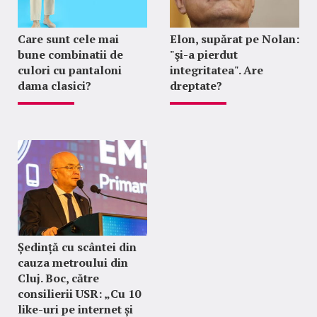
Care sunt cele mai
Elon, supărat pe Nolan:
bune combinatii de
"şi-a pierdut
culori cu pantaloni
integritatea". Are
dama clasici?
dreptate?
Ședință cu scântei din
cauza metroului din
Cluj. Boc, către
consilierii USR: „Cu 10
like-uri pe internet și