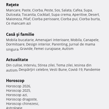
Reţete
Mancare
Paste
Ciorba
Peste
Sos
Salata
Cafea
Supa
,
,
,
,
,
,
,
,
Dulceata
Tocanita
Cocktail
Supa crema
Aperitive
Desert
,
,
,
,
,
,
Maioneza
Pilaf
Ciorba perisoare
Ciorba pui
Ciorba burta
,
,
,
,
,
Ce mancam azi
Casă şi familie
Mobila bucatarie
Amenajari interioare
Mobila
Canapele
,
,
,
,
Dormitoare
Design interior
Parenting
Jurnal de mama
,
,
,
Gravide
Femei curajoase
Autism
singura
,
,
,
Actualitate
Din culise
Interviu
Stirea zilei
Tema zilei
Iesirea din
,
,
,
,
Despărţiri celebre
Vesti Bune
Covid-19
Pandemie
autism
,
,
,
,
Horoscop
Horoscop 2026
,
Horoscop 2025
,
Horoscop azi
,
Horoscop dragoste
,
Horoscop chinezesc
,
Astrologie
,