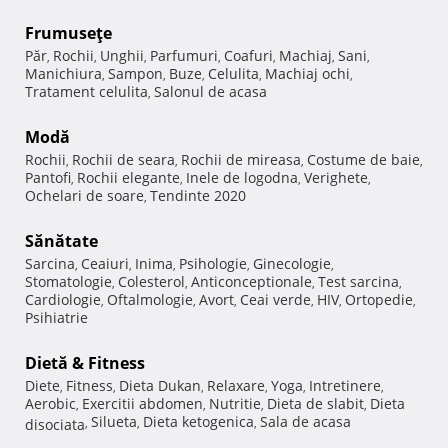
Frumuseţe
Păr
Rochii
Unghii
Parfumuri
Coafuri
Machiaj
Sani
,
,
,
,
,
,
,
Manichiura
Sampon
Buze
Celulita
Machiaj ochi
,
,
,
,
,
Tratament celulita
Salonul de acasa
,
Modă
Rochii
Rochii de seara
Rochii de mireasa
Costume de baie
,
,
,
,
Pantofi
Rochii elegante
Inele de logodna
Verighete
,
,
,
,
Ochelari de soare
Tendinte 2020
,
Sănătate
Sarcina
Ceaiuri
Inima
Psihologie
Ginecologie
,
,
,
,
,
Stomatologie
Colesterol
Anticonceptionale
Test sarcina
,
,
,
,
Cardiologie
Oftalmologie
Avort
Ceai verde
HIV
Ortopedie
,
,
,
,
,
,
Psihiatrie
Dietă & Fitness
Diete
Fitness
Dieta Dukan
Relaxare
Yoga
Intretinere
,
,
,
,
,
,
Aerobic
Exercitii abdomen
Nutritie
Dieta de slabit
Dieta
,
,
,
,
Silueta
Dieta ketogenica
Sala de acasa
disociata
,
,
,