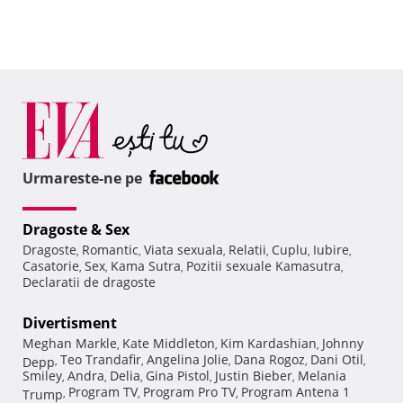
Urmareste-ne pe
Dragoste & Sex
Dragoste
Romantic
Viata sexuala
Relatii
Cuplu
Iubire
,
,
,
,
,
,
Casatorie
Sex
Kama Sutra
Pozitii sexuale Kamasutra
,
,
,
,
Declaratii de dragoste
Divertisment
Meghan Markle
Kate Middleton
Kim Kardashian
Johnny
,
,
,
Teo Trandafir
Angelina Jolie
Dana Rogoz
Dani Otil
Depp
,
,
,
,
,
Smiley
Andra
Delia
Gina Pistol
Justin Bieber
Melania
,
,
,
,
,
Program TV
Program Pro TV
Program Antena 1
Trump
,
,
,