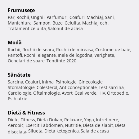
Frumuseţe
Păr
Rochii
Unghii
Parfumuri
Coafuri
Machiaj
Sani
,
,
,
,
,
,
,
Manichiura
Sampon
Buze
Celulita
Machiaj ochi
,
,
,
,
,
Tratament celulita
Salonul de acasa
,
Modă
Rochii
Rochii de seara
Rochii de mireasa
Costume de baie
,
,
,
,
Pantofi
Rochii elegante
Inele de logodna
Verighete
,
,
,
,
Ochelari de soare
Tendinte 2020
,
Sănătate
Sarcina
Ceaiuri
Inima
Psihologie
Ginecologie
,
,
,
,
,
Stomatologie
Colesterol
Anticonceptionale
Test sarcina
,
,
,
,
Cardiologie
Oftalmologie
Avort
Ceai verde
HIV
Ortopedie
,
,
,
,
,
,
Psihiatrie
Dietă & Fitness
Diete
Fitness
Dieta Dukan
Relaxare
Yoga
Intretinere
,
,
,
,
,
,
Aerobic
Exercitii abdomen
Nutritie
Dieta de slabit
Dieta
,
,
,
,
Silueta
Dieta ketogenica
Sala de acasa
disociata
,
,
,