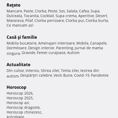
Reţete
Mancare
Paste
Ciorba
Peste
Sos
Salata
Cafea
Supa
,
,
,
,
,
,
,
,
Dulceata
Tocanita
Cocktail
Supa crema
Aperitive
Desert
,
,
,
,
,
,
Maioneza
Pilaf
Ciorba perisoare
Ciorba pui
Ciorba burta
,
,
,
,
,
Ce mancam azi
Casă şi familie
Mobila bucatarie
Amenajari interioare
Mobila
Canapele
,
,
,
,
Dormitoare
Design interior
Parenting
Jurnal de mama
,
,
,
Gravide
Femei curajoase
Autism
singura
,
,
,
Actualitate
Din culise
Interviu
Stirea zilei
Tema zilei
Iesirea din
,
,
,
,
Despărţiri celebre
Vesti Bune
Covid-19
Pandemie
autism
,
,
,
,
Horoscop
Horoscop 2026
,
Horoscop 2025
,
Horoscop azi
,
Horoscop dragoste
,
Horoscop chinezesc
,
Astrologie
,