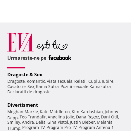
Urmareste-ne pe
Dragoste & Sex
Dragoste
Romantic
Viata sexuala
Relatii
Cuplu
Iubire
,
,
,
,
,
,
Casatorie
Sex
Kama Sutra
Pozitii sexuale Kamasutra
,
,
,
,
Declaratii de dragoste
Divertisment
Meghan Markle
Kate Middleton
Kim Kardashian
Johnny
,
,
,
Teo Trandafir
Angelina Jolie
Dana Rogoz
Dani Otil
Depp
,
,
,
,
,
Smiley
Andra
Delia
Gina Pistol
Justin Bieber
Melania
,
,
,
,
,
Program TV
Program Pro TV
Program Antena 1
Trump
,
,
,