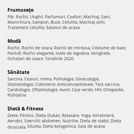
Frumuseţe
Păr
Rochii
Unghii
Parfumuri
Coafuri
Machiaj
Sani
,
,
,
,
,
,
,
Manichiura
Sampon
Buze
Celulita
Machiaj ochi
,
,
,
,
,
Tratament celulita
Salonul de acasa
,
Modă
Rochii
Rochii de seara
Rochii de mireasa
Costume de baie
,
,
,
,
Pantofi
Rochii elegante
Inele de logodna
Verighete
,
,
,
,
Ochelari de soare
Tendinte 2020
,
Sănătate
Sarcina
Ceaiuri
Inima
Psihologie
Ginecologie
,
,
,
,
,
Stomatologie
Colesterol
Anticonceptionale
Test sarcina
,
,
,
,
Cardiologie
Oftalmologie
Avort
Ceai verde
HIV
Ortopedie
,
,
,
,
,
,
Psihiatrie
Dietă & Fitness
Diete
Fitness
Dieta Dukan
Relaxare
Yoga
Intretinere
,
,
,
,
,
,
Aerobic
Exercitii abdomen
Nutritie
Dieta de slabit
Dieta
,
,
,
,
Silueta
Dieta ketogenica
Sala de acasa
disociata
,
,
,