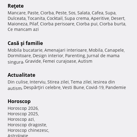
Reţete
Mancare
Paste
Ciorba
Peste
Sos
Salata
Cafea
Supa
,
,
,
,
,
,
,
,
Dulceata
Tocanita
Cocktail
Supa crema
Aperitive
Desert
,
,
,
,
,
,
Maioneza
Pilaf
Ciorba perisoare
Ciorba pui
Ciorba burta
,
,
,
,
,
Ce mancam azi
Casă şi familie
Mobila bucatarie
Amenajari interioare
Mobila
Canapele
,
,
,
,
Dormitoare
Design interior
Parenting
Jurnal de mama
,
,
,
Gravide
Femei curajoase
Autism
singura
,
,
,
Actualitate
Din culise
Interviu
Stirea zilei
Tema zilei
Iesirea din
,
,
,
,
Despărţiri celebre
Vesti Bune
Covid-19
Pandemie
autism
,
,
,
,
Horoscop
Horoscop 2026
,
Horoscop 2025
,
Horoscop azi
,
Horoscop dragoste
,
Horoscop chinezesc
,
Astrologie
,