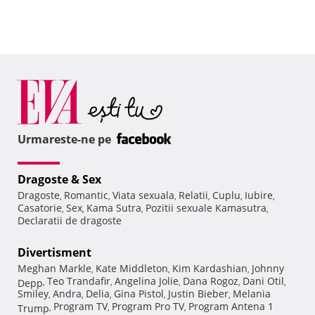
Urmareste-ne pe
Dragoste & Sex
Dragoste
Romantic
Viata sexuala
Relatii
Cuplu
Iubire
,
,
,
,
,
,
Casatorie
Sex
Kama Sutra
Pozitii sexuale Kamasutra
,
,
,
,
Declaratii de dragoste
Divertisment
Meghan Markle
Kate Middleton
Kim Kardashian
Johnny
,
,
,
Teo Trandafir
Angelina Jolie
Dana Rogoz
Dani Otil
Depp
,
,
,
,
,
Smiley
Andra
Delia
Gina Pistol
Justin Bieber
Melania
,
,
,
,
,
Program TV
Program Pro TV
Program Antena 1
Trump
,
,
,