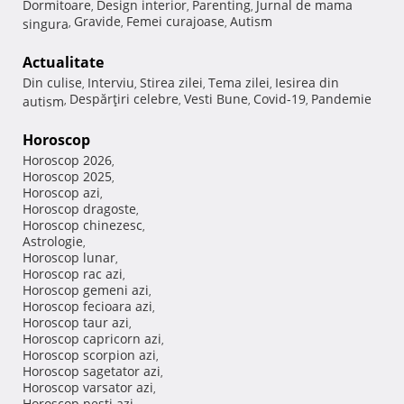
Dormitoare
Design interior
Parenting
Jurnal de mama
,
,
,
Gravide
Femei curajoase
Autism
singura
,
,
,
Actualitate
Din culise
Interviu
Stirea zilei
Tema zilei
Iesirea din
,
,
,
,
Despărţiri celebre
Vesti Bune
Covid-19
Pandemie
autism
,
,
,
,
Horoscop
Horoscop 2026
,
Horoscop 2025
,
Horoscop azi
,
Horoscop dragoste
,
Horoscop chinezesc
,
Astrologie
,
Horoscop lunar
,
Horoscop rac azi
,
Horoscop gemeni azi
,
Horoscop fecioara azi
,
Horoscop taur azi
,
Horoscop capricorn azi
,
Horoscop scorpion azi
,
Horoscop sagetator azi
,
Horoscop varsator azi
,
Horoscop pesti azi