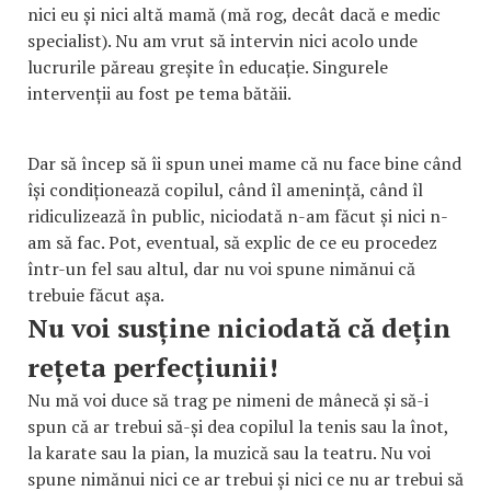
nici eu și nici altă mamă (mă rog, decât dacă e medic
specialist). Nu am vrut să intervin nici acolo unde
lucrurile păreau greșite în educație. Singurele
intervenții au fost pe tema bătăii.
Dar să încep să îi spun unei mame că nu face bine când
își condiționează copilul, când îl amenință, când îl
ridiculizează în public, niciodată n-am făcut și nici n-
am să fac. Pot, eventual, să explic de ce eu procedez
într-un fel sau altul, dar nu voi spune nimănui că
trebuie făcut așa.
Nu voi susține niciodată că dețin
rețeta perfecțiunii!
Nu mă voi duce să trag pe nimeni de mânecă și să-i
spun că ar trebui să-și dea copilul la tenis sau la înot,
la karate sau la pian, la muzică sau la teatru. Nu voi
spune nimănui nici ce ar trebui și nici ce nu ar trebui să