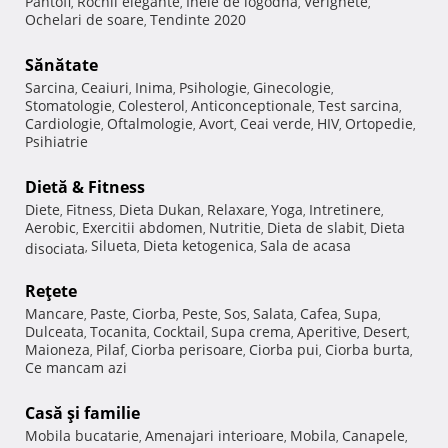
Pantofi
Rochii elegante
Inele de logodna
Verighete
,
,
,
,
Ochelari de soare
Tendinte 2020
,
Sănătate
Sarcina
Ceaiuri
Inima
Psihologie
Ginecologie
,
,
,
,
,
Stomatologie
Colesterol
Anticonceptionale
Test sarcina
,
,
,
,
Cardiologie
Oftalmologie
Avort
Ceai verde
HIV
Ortopedie
,
,
,
,
,
,
Psihiatrie
Dietă & Fitness
Diete
Fitness
Dieta Dukan
Relaxare
Yoga
Intretinere
,
,
,
,
,
,
Aerobic
Exercitii abdomen
Nutritie
Dieta de slabit
Dieta
,
,
,
,
Silueta
Dieta ketogenica
Sala de acasa
disociata
,
,
,
Reţete
Mancare
Paste
Ciorba
Peste
Sos
Salata
Cafea
Supa
,
,
,
,
,
,
,
,
Dulceata
Tocanita
Cocktail
Supa crema
Aperitive
Desert
,
,
,
,
,
,
Maioneza
Pilaf
Ciorba perisoare
Ciorba pui
Ciorba burta
,
,
,
,
,
Ce mancam azi
Casă şi familie
Mobila bucatarie
Amenajari interioare
Mobila
Canapele
,
,
,
,