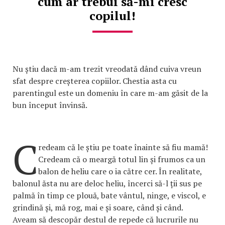
cum ar trebui să-mi cresc
copilul!
Nu știu dacă m-am trezit vreodată dând cuiva vreun
sfat despre creșterea copiilor. Chestia asta cu
parentingul este un domeniu în care m-am găsit de la
bun început învinsă.
C
redeam că le știu pe toate înainte să fiu mamă!
Credeam că o meargă totul lin și frumos ca un
balon de heliu care o ia către cer. În realitate,
balonul ăsta nu are deloc heliu, încerci să-l ții sus pe
palmă în timp ce plouă, bate vântul, ninge, e viscol, e
grindină și, mă rog, mai e și soare, când și când.
Aveam să descopăr destul de repede că lucrurile nu