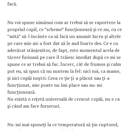
facă.
Nu voi spune nimănui cum ar trebui să se raporteze la
propriul copil, ce ”scheme” funcționează și ce nu, cu ce
”mită” să-l încânte ca să facă un anumit lucru și altele
pe care mie mi-a fost dat să le aud foarte des. Ce e cu
adevărat stânjenitor, de fapt, este momentul acela de
tăcere furioasă pe care îl trăiesc imediat după ce mi se
spune ce ar trebui să fac. Încerc, cât de frumos și calm
pot eu, să spun că nu suntem la fel: nici noi, ca mame,
și nici copiii noștri. Ceea ce ție ți-a plăcut sau ți-a
funcționat, mie poate nu îmi place sau nu-mi
funcționează.
Nu există o rețetă universală de crescut copiii, nu e ca
și când am face fursecuri.
Nu-mi mai spuneți la ce temperatură să țin cuptorul,