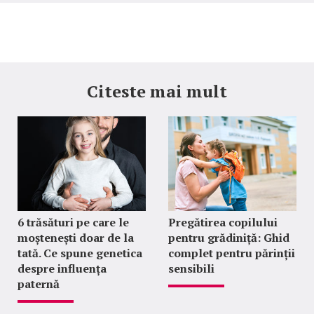
Citeste mai mult
6 trăsături pe care le
Pregătirea copilului
moștenești doar de la
pentru grădiniță: Ghid
tată. Ce spune genetica
complet pentru părinții
despre influența
sensibili
paternă