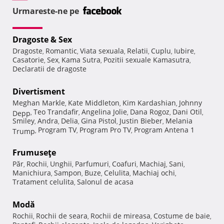
Urmareste-ne pe
Dragoste & Sex
Dragoste
Romantic
Viata sexuala
Relatii
Cuplu
Iubire
,
,
,
,
,
,
Casatorie
Sex
Kama Sutra
Pozitii sexuale Kamasutra
,
,
,
,
Declaratii de dragoste
Divertisment
Meghan Markle
Kate Middleton
Kim Kardashian
Johnny
,
,
,
Teo Trandafir
Angelina Jolie
Dana Rogoz
Dani Otil
Depp
,
,
,
,
,
Smiley
Andra
Delia
Gina Pistol
Justin Bieber
Melania
,
,
,
,
,
Program TV
Program Pro TV
Program Antena 1
Trump
,
,
,
Frumuseţe
Păr
Rochii
Unghii
Parfumuri
Coafuri
Machiaj
Sani
,
,
,
,
,
,
,
Manichiura
Sampon
Buze
Celulita
Machiaj ochi
,
,
,
,
,
Tratament celulita
Salonul de acasa
,
Modă
Rochii
Rochii de seara
Rochii de mireasa
Costume de baie
,
,
,
,