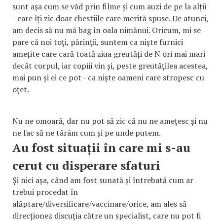
sunt așa cum se văd prin filme și cum auzi de pe la alții
- care îți zic doar chestiile care merită spuse. De atunci,
am decis să nu mă bag în oala nimănui. Oricum, mi se
pare că noi toți, părinții, suntem ca niște furnici
amețite care cară toată ziua greutăți de N ori mai mari
decât corpul, iar copiii vin și, peste greutățilea acestea,
mai pun și ei ce pot - ca niște oameni care stropesc cu
oțet.
Nu ne omoară, dar nu pot să zic că nu ne amețesc și nu
ne fac să ne târâm cum și pe unde putem.
Au fost situații în care mi s-au
cerut cu disperare sfaturi
Și nici așa, când am fost sunată și întrebată cum ar
trebui procedat în
alăptare/diversificare/vaccinare/orice, am ales să
direcționez discuția către un specialist, care nu pot fi