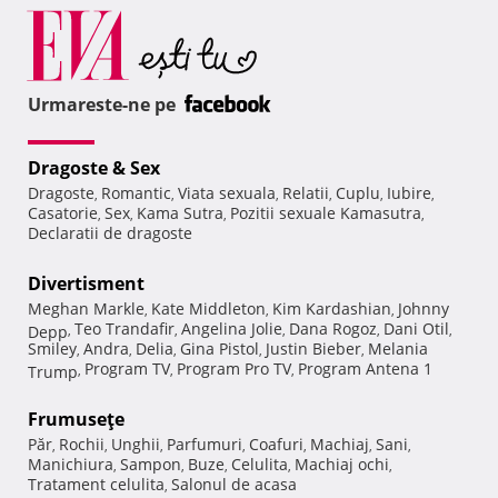
Urmareste-ne pe
Dragoste & Sex
Dragoste
Romantic
Viata sexuala
Relatii
Cuplu
Iubire
,
,
,
,
,
,
Casatorie
Sex
Kama Sutra
Pozitii sexuale Kamasutra
,
,
,
,
Declaratii de dragoste
Divertisment
Meghan Markle
Kate Middleton
Kim Kardashian
Johnny
,
,
,
Teo Trandafir
Angelina Jolie
Dana Rogoz
Dani Otil
Depp
,
,
,
,
,
Smiley
Andra
Delia
Gina Pistol
Justin Bieber
Melania
,
,
,
,
,
Program TV
Program Pro TV
Program Antena 1
Trump
,
,
,
Frumuseţe
Păr
Rochii
Unghii
Parfumuri
Coafuri
Machiaj
Sani
,
,
,
,
,
,
,
Manichiura
Sampon
Buze
Celulita
Machiaj ochi
,
,
,
,
,
Tratament celulita
Salonul de acasa
,