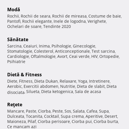
Modă
Rochii
Rochii de seara
Rochii de mireasa
Costume de baie
,
,
,
,
Pantofi
Rochii elegante
Inele de logodna
Verighete
,
,
,
,
Ochelari de soare
Tendinte 2020
,
Sănătate
Sarcina
Ceaiuri
Inima
Psihologie
Ginecologie
,
,
,
,
,
Stomatologie
Colesterol
Anticonceptionale
Test sarcina
,
,
,
,
Cardiologie
Oftalmologie
Avort
Ceai verde
HIV
Ortopedie
,
,
,
,
,
,
Psihiatrie
Dietă & Fitness
Diete
Fitness
Dieta Dukan
Relaxare
Yoga
Intretinere
,
,
,
,
,
,
Aerobic
Exercitii abdomen
Nutritie
Dieta de slabit
Dieta
,
,
,
,
Silueta
Dieta ketogenica
Sala de acasa
disociata
,
,
,
Reţete
Mancare
Paste
Ciorba
Peste
Sos
Salata
Cafea
Supa
,
,
,
,
,
,
,
,
Dulceata
Tocanita
Cocktail
Supa crema
Aperitive
Desert
,
,
,
,
,
,
Maioneza
Pilaf
Ciorba perisoare
Ciorba pui
Ciorba burta
,
,
,
,
,
Ce mancam azi