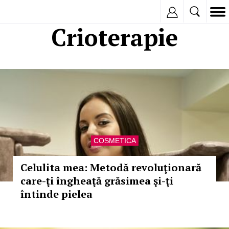
Inregistreaza
Crioterapie
COSMETICA
Celulita mea: Metodă revoluţionară
care-ţi îngheaţă grăsimea şi-ţi
întinde pielea