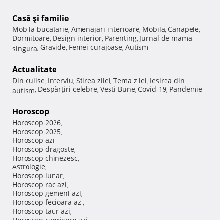
Casă şi familie
Mobila bucatarie
Amenajari interioare
Mobila
Canapele
,
,
,
,
Dormitoare
Design interior
Parenting
Jurnal de mama
,
,
,
Gravide
Femei curajoase
Autism
singura
,
,
,
Actualitate
Din culise
Interviu
Stirea zilei
Tema zilei
Iesirea din
,
,
,
,
Despărţiri celebre
Vesti Bune
Covid-19
Pandemie
autism
,
,
,
,
Horoscop
Horoscop 2026
,
Horoscop 2025
,
Horoscop azi
,
Horoscop dragoste
,
Horoscop chinezesc
,
Astrologie
,
Horoscop lunar
,
Horoscop rac azi
,
Horoscop gemeni azi
,
Horoscop fecioara azi
,
Horoscop taur azi
,
Horoscop capricorn azi