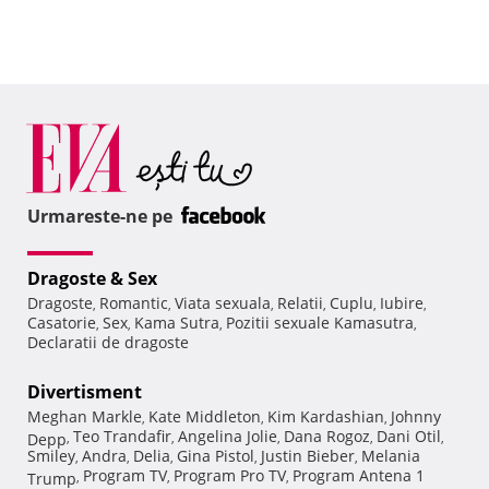
Urmareste-ne pe
Dragoste & Sex
Dragoste
Romantic
Viata sexuala
Relatii
Cuplu
Iubire
,
,
,
,
,
,
Casatorie
Sex
Kama Sutra
Pozitii sexuale Kamasutra
,
,
,
,
Declaratii de dragoste
Divertisment
Meghan Markle
Kate Middleton
Kim Kardashian
Johnny
,
,
,
Teo Trandafir
Angelina Jolie
Dana Rogoz
Dani Otil
Depp
,
,
,
,
,
Smiley
Andra
Delia
Gina Pistol
Justin Bieber
Melania
,
,
,
,
,
Program TV
Program Pro TV
Program Antena 1
Trump
,
,
,