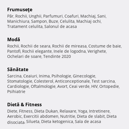
Frumuseţe
Păr
Rochii
Unghii
Parfumuri
Coafuri
Machiaj
Sani
,
,
,
,
,
,
,
Manichiura
Sampon
Buze
Celulita
Machiaj ochi
,
,
,
,
,
Tratament celulita
Salonul de acasa
,
Modă
Rochii
Rochii de seara
Rochii de mireasa
Costume de baie
,
,
,
,
Pantofi
Rochii elegante
Inele de logodna
Verighete
,
,
,
,
Ochelari de soare
Tendinte 2020
,
Sănătate
Sarcina
Ceaiuri
Inima
Psihologie
Ginecologie
,
,
,
,
,
Stomatologie
Colesterol
Anticonceptionale
Test sarcina
,
,
,
,
Cardiologie
Oftalmologie
Avort
Ceai verde
HIV
Ortopedie
,
,
,
,
,
,
Psihiatrie
Dietă & Fitness
Diete
Fitness
Dieta Dukan
Relaxare
Yoga
Intretinere
,
,
,
,
,
,
Aerobic
Exercitii abdomen
Nutritie
Dieta de slabit
Dieta
,
,
,
,
Silueta
Dieta ketogenica
Sala de acasa
disociata
,
,
,