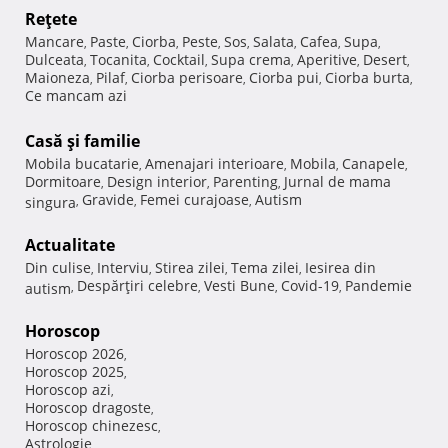
Reţete
Mancare
Paste
Ciorba
Peste
Sos
Salata
Cafea
Supa
,
,
,
,
,
,
,
,
Dulceata
Tocanita
Cocktail
Supa crema
Aperitive
Desert
,
,
,
,
,
,
Maioneza
Pilaf
Ciorba perisoare
Ciorba pui
Ciorba burta
,
,
,
,
,
Ce mancam azi
Casă şi familie
Mobila bucatarie
Amenajari interioare
Mobila
Canapele
,
,
,
,
Dormitoare
Design interior
Parenting
Jurnal de mama
,
,
,
Gravide
Femei curajoase
Autism
singura
,
,
,
Actualitate
Din culise
Interviu
Stirea zilei
Tema zilei
Iesirea din
,
,
,
,
Despărţiri celebre
Vesti Bune
Covid-19
Pandemie
autism
,
,
,
,
Horoscop
Horoscop 2026
,
Horoscop 2025
,
Horoscop azi
,
Horoscop dragoste
,
Horoscop chinezesc
,
Astrologie
,