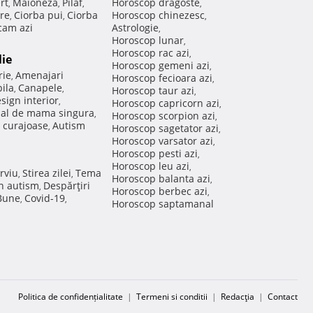
rt
Maioneza
Pilaf
Horoscop dragoste
,
,
,
,
re
Ciorba pui
Ciorba
Horoscop chinezesc
,
,
,
am azi
Astrologie
,
Horoscop lunar
,
Horoscop rac azi
,
lie
Horoscop gemeni azi
,
rie
Amenajari
,
Horoscop fecioara azi
,
ila
Canapele
,
,
Horoscop taur azi
,
sign interior
,
Horoscop capricorn azi
,
nal de mama singura
,
Horoscop scorpion azi
,
 curajoase
Autism
,
Horoscop sagetator azi
,
Horoscop varsator azi
,
Horoscop pesti azi
,
Horoscop leu azi
,
rviu
Stirea zilei
Tema
,
,
Horoscop balanta azi
,
in autism
Despărţiri
,
Horoscop berbec azi
,
 Bune
Covid-19
,
,
Horoscop saptamanal
Politica de confidențialitate
|
Termeni si conditii
|
Redacţia
|
Contact