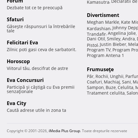
Forum
Declaratii d
Kamasutra
,
Dezbate tot ce te preocupă
Divertisment
Sfaturi
Meghan Markle
Kate Mi
,
Găseşte răspunsuri la întrebările
Johnny Dep
Kardashian
,
tale
Angelina Jolie
Trandafir
,
,
Dani Otil
Smiley
Andra
,
,
,
Felicitari Eva
Justin Bieber
Mela
Pistol
,
,
Zilnic poti gasi ceva de sarbatorit.
Program TV
Program Pro
,
Program Antena 1
Horoscop
Viitorul tău, descifrat de astre
Frumuseţe
Păr
Rochii
Unghii
Parfu
,
,
,
Eva Concursuri
Coafuri
Machiaj
Sani
Ma
,
,
,
Participă şi câştigă cu Eva premii
Sampon
Buze
Celulita
M
,
,
,
senzaţionale
Tratament celulita
Salon
,
Eva City
Caută adrese utile in zona ta
Copyright © 2001-2026,
iMedia Plus Group
. Toate drepturile rezervate