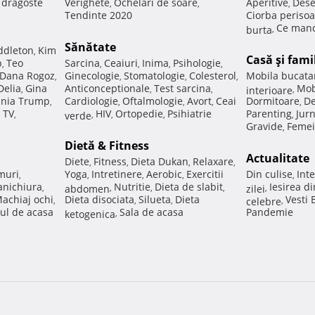
e dragoste
Verighete
Ochelari de soare
Aperitive
Dese
,
,
,
Tendinte 2020
Ciorba perisoa
Ce manc
burta
,
Sănătate
ddleton
Kim
,
Casă şi fami
p
Teo
Sarcina
Ceaiuri
Inima
Psihologie
,
,
,
,
,
Dana Rogoz
Ginecologie
Stomatologie
Colesterol
Mobila bucata
,
,
,
,
Delia
Gina
Anticonceptionale
Test sarcina
Mob
,
,
,
interioare
,
nia Trump
Cardiologie
Oftalmologie
Avort
Ceai
Dormitoare
De
,
,
,
,
,
 TV
HIV
Ortopedie
Psihiatrie
Parenting
Jur
,
verde
,
,
,
,
Gravide
Femei
,
Dietă & Fitness
Actualitate
Diete
Fitness
Dieta Dukan
Relaxare
,
,
,
,
muri
Yoga
Intretinere
Aerobic
Exercitii
Din culise
Inte
,
,
,
,
,
nichiura
Nutritie
Dieta de slabit
Iesirea d
,
abdomen
,
,
,
zilei
,
achiaj ochi
Dieta disociata
Silueta
Dieta
Vesti
,
,
,
celebre
,
ul de acasa
Sala de acasa
Pandemie
ketogenica
,