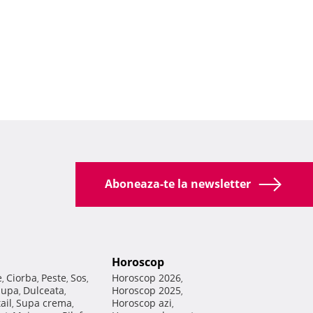
Aboneaza-te la newsletter
Horoscop
e
Ciorba
Peste
Sos
Horoscop 2026
,
,
,
,
,
Supa
Dulceata
Horoscop 2025
,
,
,
ail
Supa crema
Horoscop azi
,
,
,