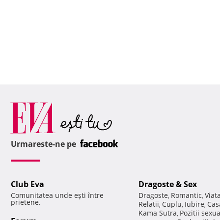
Urmareste-ne pe
Club Eva
Dragoste & Sex
Comunitatea unde eşti între
Dragoste
Romantic
Viat
,
,
prietene.
Relatii
Cuplu
Iubire
Cas
,
,
,
Kama Sutra
Pozitii sexu
,