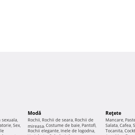
Modă
Reţete
a sexuala
Rochii
Rochii de seara
Rochii de
Mancare
Past
,
,
,
,
atorie
Sex
Costume de baie
Pantofi
Salata
Cafea
,
,
mireasa
,
,
,
,
,
ale
Rochii elegante
Inele de logodna
Tocanita
Cockt
,
,
,