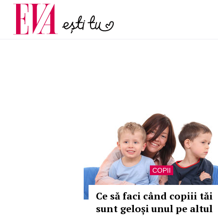
menopauză și când ar t
Carieră
la medic
Actualitate
COPII
Ce să faci când copiii tăi
sunt geloși unul pe altul