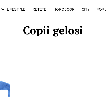
rebui să mergi
și 60 de ani. De ce te trezești mai des
pe măsură ce înaintezi în vârstă
LIFESTYLE
RETETE
HOROSCOP
CITY
FOR
Copii gelosi