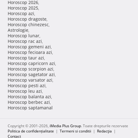
Horoscop 2026
,
Horoscop 2025
,
Horoscop azi
,
Horoscop dragoste
,
Horoscop chinezesc
,
Astrologie
,
Horoscop lunar
,
Horoscop rac azi
,
Horoscop gemeni azi
,
Horoscop fecioara azi
,
Horoscop taur azi
,
Horoscop capricorn azi
,
Horoscop scorpion azi
,
Horoscop sagetator azi
,
Horoscop varsator azi
,
Horoscop pesti azi
,
Horoscop leu azi
,
Horoscop balanta azi
,
Horoscop berbec azi
,
Horoscop saptamanal
Copyright © 2001-2026,
iMedia Plus Group
. Toate drepturile rezervate
Politica de confidențialitate
|
Termeni si conditii
|
Redacţia
|
Contact