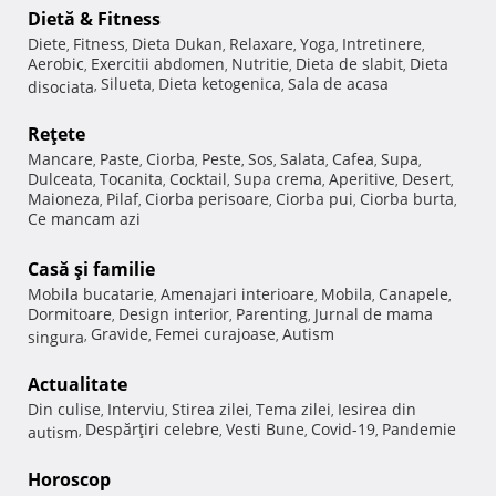
Dietă & Fitness
Diete
Fitness
Dieta Dukan
Relaxare
Yoga
Intretinere
,
,
,
,
,
,
Aerobic
Exercitii abdomen
Nutritie
Dieta de slabit
Dieta
,
,
,
,
Silueta
Dieta ketogenica
Sala de acasa
disociata
,
,
,
Reţete
Mancare
Paste
Ciorba
Peste
Sos
Salata
Cafea
Supa
,
,
,
,
,
,
,
,
Dulceata
Tocanita
Cocktail
Supa crema
Aperitive
Desert
,
,
,
,
,
,
Maioneza
Pilaf
Ciorba perisoare
Ciorba pui
Ciorba burta
,
,
,
,
,
Ce mancam azi
Casă şi familie
Mobila bucatarie
Amenajari interioare
Mobila
Canapele
,
,
,
,
Dormitoare
Design interior
Parenting
Jurnal de mama
,
,
,
Gravide
Femei curajoase
Autism
singura
,
,
,
Actualitate
Din culise
Interviu
Stirea zilei
Tema zilei
Iesirea din
,
,
,
,
Despărţiri celebre
Vesti Bune
Covid-19
Pandemie
autism
,
,
,
,
Horoscop