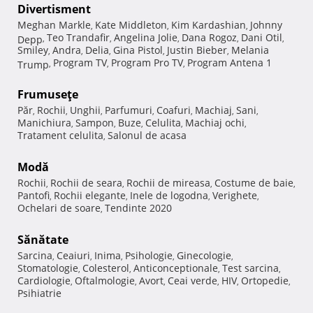
Divertisment
Meghan Markle
Kate Middleton
Kim Kardashian
Johnny
,
,
,
Teo Trandafir
Angelina Jolie
Dana Rogoz
Dani Otil
Depp
,
,
,
,
,
Smiley
Andra
Delia
Gina Pistol
Justin Bieber
Melania
,
,
,
,
,
Program TV
Program Pro TV
Program Antena 1
Trump
,
,
,
Frumuseţe
Păr
Rochii
Unghii
Parfumuri
Coafuri
Machiaj
Sani
,
,
,
,
,
,
,
Manichiura
Sampon
Buze
Celulita
Machiaj ochi
,
,
,
,
,
Tratament celulita
Salonul de acasa
,
Modă
Rochii
Rochii de seara
Rochii de mireasa
Costume de baie
,
,
,
,
Pantofi
Rochii elegante
Inele de logodna
Verighete
,
,
,
,
Ochelari de soare
Tendinte 2020
,
Sănătate
Sarcina
Ceaiuri
Inima
Psihologie
Ginecologie
,
,
,
,
,
Stomatologie
Colesterol
Anticonceptionale
Test sarcina
,
,
,
,
Cardiologie
Oftalmologie
Avort
Ceai verde
HIV
Ortopedie
,
,
,
,
,
,
Psihiatrie