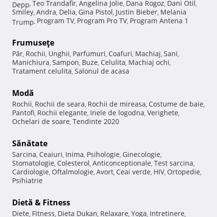
Teo Trandafir
Angelina Jolie
Dana Rogoz
Dani Otil
Depp
,
,
,
,
,
Smiley
Andra
Delia
Gina Pistol
Justin Bieber
Melania
,
,
,
,
,
Program TV
Program Pro TV
Program Antena 1
Trump
,
,
,
Frumuseţe
Păr
Rochii
Unghii
Parfumuri
Coafuri
Machiaj
Sani
,
,
,
,
,
,
,
Manichiura
Sampon
Buze
Celulita
Machiaj ochi
,
,
,
,
,
Tratament celulita
Salonul de acasa
,
Modă
Rochii
Rochii de seara
Rochii de mireasa
Costume de baie
,
,
,
,
Pantofi
Rochii elegante
Inele de logodna
Verighete
,
,
,
,
Ochelari de soare
Tendinte 2020
,
Sănătate
Sarcina
Ceaiuri
Inima
Psihologie
Ginecologie
,
,
,
,
,
Stomatologie
Colesterol
Anticonceptionale
Test sarcina
,
,
,
,
Cardiologie
Oftalmologie
Avort
Ceai verde
HIV
Ortopedie
,
,
,
,
,
,
Psihiatrie
Dietă & Fitness
Diete
Fitness
Dieta Dukan
Relaxare
Yoga
Intretinere
,
,
,
,
,
,