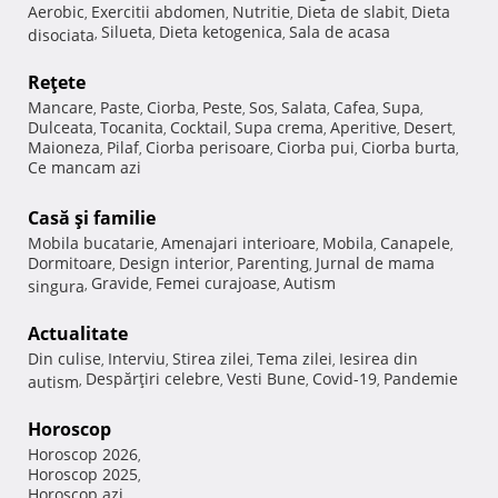
Aerobic
Exercitii abdomen
Nutritie
Dieta de slabit
Dieta
,
,
,
,
Silueta
Dieta ketogenica
Sala de acasa
disociata
,
,
,
Reţete
Mancare
Paste
Ciorba
Peste
Sos
Salata
Cafea
Supa
,
,
,
,
,
,
,
,
Dulceata
Tocanita
Cocktail
Supa crema
Aperitive
Desert
,
,
,
,
,
,
Maioneza
Pilaf
Ciorba perisoare
Ciorba pui
Ciorba burta
,
,
,
,
,
Ce mancam azi
Casă şi familie
Mobila bucatarie
Amenajari interioare
Mobila
Canapele
,
,
,
,
Dormitoare
Design interior
Parenting
Jurnal de mama
,
,
,
Gravide
Femei curajoase
Autism
singura
,
,
,
Actualitate
Din culise
Interviu
Stirea zilei
Tema zilei
Iesirea din
,
,
,
,
Despărţiri celebre
Vesti Bune
Covid-19
Pandemie
autism
,
,
,
,
Horoscop
Horoscop 2026
,
Horoscop 2025
,
Horoscop azi
,