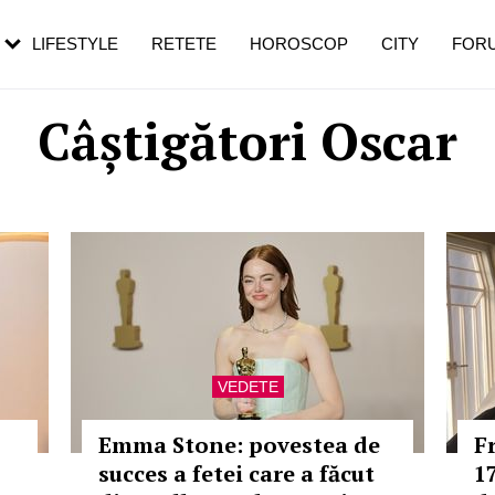
rezești mai des
Cât durează, cum te pregătești și cât
i în vârstă
de dureroasă este investigația
LIFESTYLE
RETETE
HOROSCOP
CITY
FOR
Câștigători Oscar
VEDETE
Emma Stone: povestea de
F
succes a fetei care a făcut
1