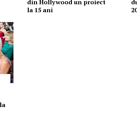
din Hollywood un proiect
d
la 15 ani
2
ă
la