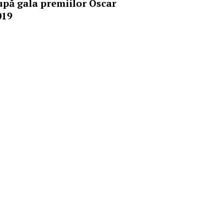
upă gala premiilor Oscar
019