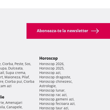
Aboneaza-te la newsletter
Horoscop
e
Ciorba
Peste
Sos
Horoscop 2026
,
,
,
,
,
Supa
Dulceata
Horoscop 2025
,
,
,
ail
Supa crema
Horoscop azi
,
,
,
rt
Maioneza
Pilaf
Horoscop dragoste
,
,
,
,
re
Ciorba pui
Ciorba
Horoscop chinezesc
,
,
,
am azi
Astrologie
,
Horoscop lunar
,
Horoscop rac azi
,
lie
Horoscop gemeni azi
,
rie
Amenajari
,
Horoscop fecioara azi
,
ila
Canapele
,
,
Horoscop taur azi
,