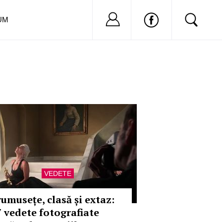
Nu ai cont?
Inregistreaza-
UM
VEDETE
rumusețe, clasă și extaz:
7 vedete fotografiate