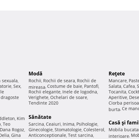
Modă
Reţete
a sexuala
Rochii
Rochii de seara
Rochii de
Mancare
Past
,
,
,
,
atorie
Sex
Costume de baie
Pantofi
Salata
Cafea
,
,
mireasa
,
,
,
,
,
ale
Rochii elegante
Inele de logodna
Tocanita
Cockt
,
,
,
e dragoste
Verighete
Ochelari de soare
Aperitive
Dese
,
,
,
Tendinte 2020
Ciorba perisoa
Ce manc
burta
,
Sănătate
ddleton
Kim
,
Casă şi fami
p
Teo
Sarcina
Ceaiuri
Inima
Psihologie
,
,
,
,
,
Dana Rogoz
Ginecologie
Stomatologie
Colesterol
Mobila bucata
,
,
,
,
Delia
Gina
Anticonceptionale
Test sarcina
Mob
,
,
,
interioare
,