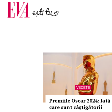
și 60 de ani. De ce te t
Carieră
pe măsură ce înaintez
Actualitate
VEDETE
Premiile Oscar 2024: Iată
care sunt câștigătorii