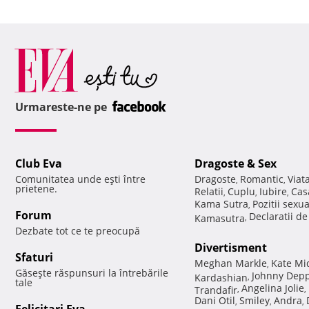
Urmareste-ne pe
Club Eva
Dragoste & Sex
Comunitatea unde eşti între
Dragoste
Romantic
Viat
,
,
prietene.
Relatii
Cuplu
Iubire
Cas
,
,
,
Kama Sutra
Pozitii sexu
,
Forum
Declaratii d
Kamasutra
,
Dezbate tot ce te preocupă
Divertisment
Sfaturi
Meghan Markle
Kate Mi
,
Găseşte răspunsuri la întrebările
Johnny Dep
Kardashian
,
tale
Angelina Jolie
Trandafir
,
,
Dani Otil
Smiley
Andra
,
,
,