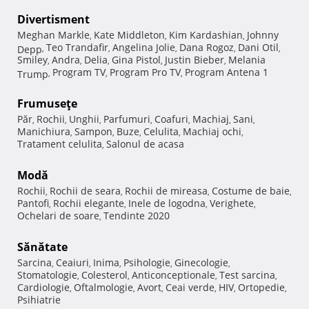
Divertisment
Meghan Markle
Kate Middleton
Kim Kardashian
Johnny
,
,
,
Teo Trandafir
Angelina Jolie
Dana Rogoz
Dani Otil
Depp
,
,
,
,
,
Smiley
Andra
Delia
Gina Pistol
Justin Bieber
Melania
,
,
,
,
,
Program TV
Program Pro TV
Program Antena 1
Trump
,
,
,
Frumuseţe
Păr
Rochii
Unghii
Parfumuri
Coafuri
Machiaj
Sani
,
,
,
,
,
,
,
Manichiura
Sampon
Buze
Celulita
Machiaj ochi
,
,
,
,
,
Tratament celulita
Salonul de acasa
,
Modă
Rochii
Rochii de seara
Rochii de mireasa
Costume de baie
,
,
,
,
Pantofi
Rochii elegante
Inele de logodna
Verighete
,
,
,
,
Ochelari de soare
Tendinte 2020
,
Sănătate
Sarcina
Ceaiuri
Inima
Psihologie
Ginecologie
,
,
,
,
,
Stomatologie
Colesterol
Anticonceptionale
Test sarcina
,
,
,
,
Cardiologie
Oftalmologie
Avort
Ceai verde
HIV
Ortopedie
,
,
,
,
,
,
Psihiatrie