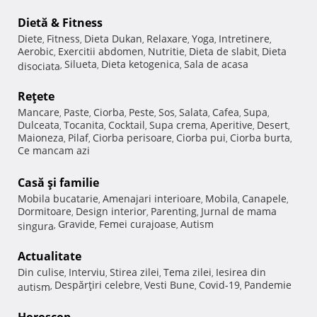
Dietă & Fitness
Diete
Fitness
Dieta Dukan
Relaxare
Yoga
Intretinere
,
,
,
,
,
,
Aerobic
Exercitii abdomen
Nutritie
Dieta de slabit
Dieta
,
,
,
,
Silueta
Dieta ketogenica
Sala de acasa
disociata
,
,
,
Reţete
Mancare
Paste
Ciorba
Peste
Sos
Salata
Cafea
Supa
,
,
,
,
,
,
,
,
Dulceata
Tocanita
Cocktail
Supa crema
Aperitive
Desert
,
,
,
,
,
,
Maioneza
Pilaf
Ciorba perisoare
Ciorba pui
Ciorba burta
,
,
,
,
,
Ce mancam azi
Casă şi familie
Mobila bucatarie
Amenajari interioare
Mobila
Canapele
,
,
,
,
Dormitoare
Design interior
Parenting
Jurnal de mama
,
,
,
Gravide
Femei curajoase
Autism
singura
,
,
,
Actualitate
Din culise
Interviu
Stirea zilei
Tema zilei
Iesirea din
,
,
,
,
Despărţiri celebre
Vesti Bune
Covid-19
Pandemie
autism
,
,
,
,