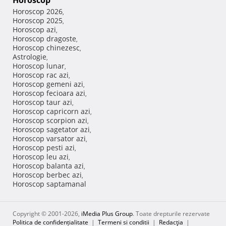
Horoscop
Horoscop 2026
,
Horoscop 2025
,
Horoscop azi
,
Horoscop dragoste
,
Horoscop chinezesc
,
Astrologie
,
Horoscop lunar
,
Horoscop rac azi
,
Horoscop gemeni azi
,
Horoscop fecioara azi
,
Horoscop taur azi
,
Horoscop capricorn azi
,
Horoscop scorpion azi
,
Horoscop sagetator azi
,
Horoscop varsator azi
,
Horoscop pesti azi
,
Horoscop leu azi
,
Horoscop balanta azi
,
Horoscop berbec azi
,
Horoscop saptamanal
Copyright © 2001-2026,
iMedia Plus Group
. Toate drepturile rezervate
Politica de confidențialitate
|
Termeni si conditii
|
Redacţia
|