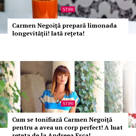
STIRI
Carmen Negoiță prepară limonada
longevității! Iată rețeta!
STIRI
Cum se tonifiază Carmen Negoiță
pentru a avea un corp perfect! A luat
rețeta de la Andreea Esca!