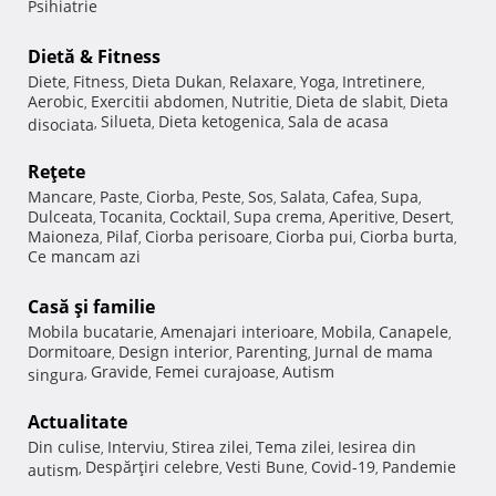
Psihiatrie
Dietă & Fitness
Diete
Fitness
Dieta Dukan
Relaxare
Yoga
Intretinere
,
,
,
,
,
,
Aerobic
Exercitii abdomen
Nutritie
Dieta de slabit
Dieta
,
,
,
,
Silueta
Dieta ketogenica
Sala de acasa
disociata
,
,
,
Reţete
Mancare
Paste
Ciorba
Peste
Sos
Salata
Cafea
Supa
,
,
,
,
,
,
,
,
Dulceata
Tocanita
Cocktail
Supa crema
Aperitive
Desert
,
,
,
,
,
,
Maioneza
Pilaf
Ciorba perisoare
Ciorba pui
Ciorba burta
,
,
,
,
,
Ce mancam azi
Casă şi familie
Mobila bucatarie
Amenajari interioare
Mobila
Canapele
,
,
,
,
Dormitoare
Design interior
Parenting
Jurnal de mama
,
,
,
Gravide
Femei curajoase
Autism
singura
,
,
,
Actualitate
Din culise
Interviu
Stirea zilei
Tema zilei
Iesirea din
,
,
,
,
Despărţiri celebre
Vesti Bune
Covid-19
Pandemie
autism
,
,
,
,