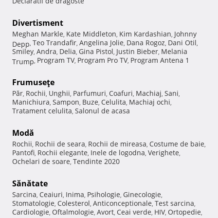
Declaratii de dragoste
Divertisment
Meghan Markle
Kate Middleton
Kim Kardashian
Johnny
,
,
,
Teo Trandafir
Angelina Jolie
Dana Rogoz
Dani Otil
Depp
,
,
,
,
,
Smiley
Andra
Delia
Gina Pistol
Justin Bieber
Melania
,
,
,
,
,
Program TV
Program Pro TV
Program Antena 1
Trump
,
,
,
Frumuseţe
Păr
Rochii
Unghii
Parfumuri
Coafuri
Machiaj
Sani
,
,
,
,
,
,
,
Manichiura
Sampon
Buze
Celulita
Machiaj ochi
,
,
,
,
,
Tratament celulita
Salonul de acasa
,
Modă
Rochii
Rochii de seara
Rochii de mireasa
Costume de baie
,
,
,
,
Pantofi
Rochii elegante
Inele de logodna
Verighete
,
,
,
,
Ochelari de soare
Tendinte 2020
,
Sănătate
Sarcina
Ceaiuri
Inima
Psihologie
Ginecologie
,
,
,
,
,
Stomatologie
Colesterol
Anticonceptionale
Test sarcina
,
,
,
,
Cardiologie
Oftalmologie
Avort
Ceai verde
HIV
Ortopedie
,
,
,
,
,
,