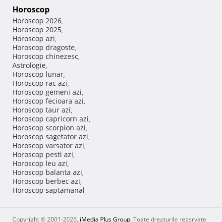
Horoscop
Horoscop 2026
,
Horoscop 2025
,
Horoscop azi
,
Horoscop dragoste
,
Horoscop chinezesc
,
Astrologie
,
Horoscop lunar
,
Horoscop rac azi
,
Horoscop gemeni azi
,
Horoscop fecioara azi
,
Horoscop taur azi
,
Horoscop capricorn azi
,
Horoscop scorpion azi
,
Horoscop sagetator azi
,
Horoscop varsator azi
,
Horoscop pesti azi
,
Horoscop leu azi
,
Horoscop balanta azi
,
Horoscop berbec azi
,
Horoscop saptamanal
Copyright © 2001-2026,
iMedia Plus Group
. Toate drepturile rezervate