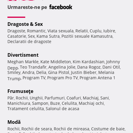
Urmareste-ne pe
Dragoste & Sex
Dragoste
Romantic
Viata sexuala
Relatii
Cuplu
Iubire
,
,
,
,
,
,
Casatorie
Sex
Kama Sutra
Pozitii sexuale Kamasutra
,
,
,
,
Declaratii de dragoste
Divertisment
Meghan Markle
Kate Middleton
Kim Kardashian
Johnny
,
,
,
Teo Trandafir
Angelina Jolie
Dana Rogoz
Dani Otil
Depp
,
,
,
,
,
Smiley
Andra
Delia
Gina Pistol
Justin Bieber
Melania
,
,
,
,
,
Program TV
Program Pro TV
Program Antena 1
Trump
,
,
,
Frumuseţe
Păr
Rochii
Unghii
Parfumuri
Coafuri
Machiaj
Sani
,
,
,
,
,
,
,
Manichiura
Sampon
Buze
Celulita
Machiaj ochi
,
,
,
,
,
Tratament celulita
Salonul de acasa
,
Modă
Rochii
Rochii de seara
Rochii de mireasa
Costume de baie
,
,
,
,