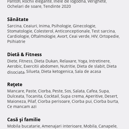
Pantofi
Rochii elegante
Inele de logodna
Verighete
,
,
,
,
Ochelari de soare
Tendinte 2020
,
Sănătate
Sarcina
Ceaiuri
Inima
Psihologie
Ginecologie
,
,
,
,
,
Stomatologie
Colesterol
Anticonceptionale
Test sarcina
,
,
,
,
Cardiologie
Oftalmologie
Avort
Ceai verde
HIV
Ortopedie
,
,
,
,
,
,
Psihiatrie
Dietă & Fitness
Diete
Fitness
Dieta Dukan
Relaxare
Yoga
Intretinere
,
,
,
,
,
,
Aerobic
Exercitii abdomen
Nutritie
Dieta de slabit
Dieta
,
,
,
,
Silueta
Dieta ketogenica
Sala de acasa
disociata
,
,
,
Reţete
Mancare
Paste
Ciorba
Peste
Sos
Salata
Cafea
Supa
,
,
,
,
,
,
,
,
Dulceata
Tocanita
Cocktail
Supa crema
Aperitive
Desert
,
,
,
,
,
,
Maioneza
Pilaf
Ciorba perisoare
Ciorba pui
Ciorba burta
,
,
,
,
,
Ce mancam azi
Casă şi familie
Mobila bucatarie
Amenajari interioare
Mobila
Canapele
,
,
,
,