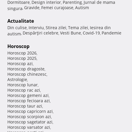
Dormitoare
Design interior
Parenting
Jurnal de mama
,
,
,
Gravide
Femei curajoase
Autism
singura
,
,
,
Actualitate
Din culise
Interviu
Stirea zilei
Tema zilei
Iesirea din
,
,
,
,
Despărţiri celebre
Vesti Bune
Covid-19
Pandemie
autism
,
,
,
,
Horoscop
Horoscop 2026
,
Horoscop 2025
,
Horoscop azi
,
Horoscop dragoste
,
Horoscop chinezesc
,
Astrologie
,
Horoscop lunar
,
Horoscop rac azi
,
Horoscop gemeni azi
,
Horoscop fecioara azi
,
Horoscop taur azi
,
Horoscop capricorn azi
,
Horoscop scorpion azi
,
Horoscop sagetator azi
,
Horoscop varsator azi
,