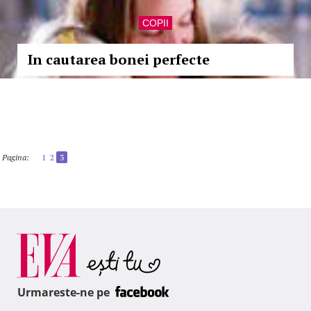
COPII
In cautarea bonei perfecte
Pagina:
1
2
3
Urmareste-ne pe