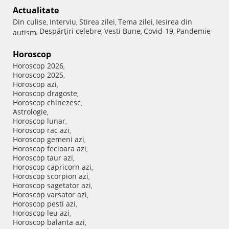
Actualitate
Din culise
Interviu
Stirea zilei
Tema zilei
Iesirea din
,
,
,
,
Despărţiri celebre
Vesti Bune
Covid-19
Pandemie
autism
,
,
,
,
Horoscop
Horoscop 2026
,
Horoscop 2025
,
Horoscop azi
,
Horoscop dragoste
,
Horoscop chinezesc
,
Astrologie
,
Horoscop lunar
,
Horoscop rac azi
,
Horoscop gemeni azi
,
Horoscop fecioara azi
,
Horoscop taur azi
,
Horoscop capricorn azi
,
Horoscop scorpion azi
,
Horoscop sagetator azi
,
Horoscop varsator azi
,
Horoscop pesti azi
,
Horoscop leu azi
,
Horoscop balanta azi
,