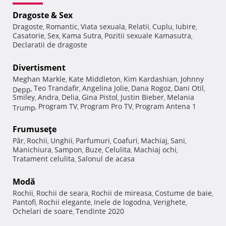
Dragoste & Sex
Dragoste
Romantic
Viata sexuala
Relatii
Cuplu
Iubire
,
,
,
,
,
,
Casatorie
Sex
Kama Sutra
Pozitii sexuale Kamasutra
,
,
,
,
Declaratii de dragoste
Divertisment
Meghan Markle
Kate Middleton
Kim Kardashian
Johnny
,
,
,
Teo Trandafir
Angelina Jolie
Dana Rogoz
Dani Otil
Depp
,
,
,
,
,
Smiley
Andra
Delia
Gina Pistol
Justin Bieber
Melania
,
,
,
,
,
Program TV
Program Pro TV
Program Antena 1
Trump
,
,
,
Frumuseţe
Păr
Rochii
Unghii
Parfumuri
Coafuri
Machiaj
Sani
,
,
,
,
,
,
,
Manichiura
Sampon
Buze
Celulita
Machiaj ochi
,
,
,
,
,
Tratament celulita
Salonul de acasa
,
Modă
Rochii
Rochii de seara
Rochii de mireasa
Costume de baie
,
,
,
,
Pantofi
Rochii elegante
Inele de logodna
Verighete
,
,
,
,
Ochelari de soare
Tendinte 2020
,