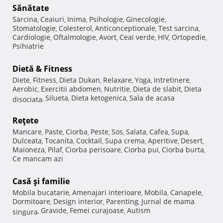
Sănătate
Sarcina
Ceaiuri
Inima
Psihologie
Ginecologie
,
,
,
,
,
Stomatologie
Colesterol
Anticonceptionale
Test sarcina
,
,
,
,
Cardiologie
Oftalmologie
Avort
Ceai verde
HIV
Ortopedie
,
,
,
,
,
,
Psihiatrie
Dietă & Fitness
Diete
Fitness
Dieta Dukan
Relaxare
Yoga
Intretinere
,
,
,
,
,
,
Aerobic
Exercitii abdomen
Nutritie
Dieta de slabit
Dieta
,
,
,
,
Silueta
Dieta ketogenica
Sala de acasa
disociata
,
,
,
Reţete
Mancare
Paste
Ciorba
Peste
Sos
Salata
Cafea
Supa
,
,
,
,
,
,
,
,
Dulceata
Tocanita
Cocktail
Supa crema
Aperitive
Desert
,
,
,
,
,
,
Maioneza
Pilaf
Ciorba perisoare
Ciorba pui
Ciorba burta
,
,
,
,
,
Ce mancam azi
Casă şi familie
Mobila bucatarie
Amenajari interioare
Mobila
Canapele
,
,
,
,
Dormitoare
Design interior
Parenting
Jurnal de mama
,
,
,
Gravide
Femei curajoase
Autism
singura
,
,
,