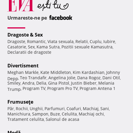
Urmareste-ne pe
Dragoste & Sex
Dragoste
Romantic
Viata sexuala
Relatii
Cuplu
Iubire
,
,
,
,
,
,
Casatorie
Sex
Kama Sutra
Pozitii sexuale Kamasutra
,
,
,
,
Declaratii de dragoste
Divertisment
Meghan Markle
Kate Middleton
Kim Kardashian
Johnny
,
,
,
Teo Trandafir
Angelina Jolie
Dana Rogoz
Dani Otil
Depp
,
,
,
,
,
Smiley
Andra
Delia
Gina Pistol
Justin Bieber
Melania
,
,
,
,
,
Program TV
Program Pro TV
Program Antena 1
Trump
,
,
,
Frumuseţe
Păr
Rochii
Unghii
Parfumuri
Coafuri
Machiaj
Sani
,
,
,
,
,
,
,
Manichiura
Sampon
Buze
Celulita
Machiaj ochi
,
,
,
,
,
Tratament celulita
Salonul de acasa
,
Modă