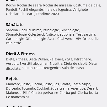
Rochii
Rochii de seara
Rochii de mireasa
Costume de baie
,
,
,
,
Pantofi
Rochii elegante
Inele de logodna
Verighete
,
,
,
,
Ochelari de soare
Tendinte 2020
,
Sănătate
Sarcina
Ceaiuri
Inima
Psihologie
Ginecologie
,
,
,
,
,
Stomatologie
Colesterol
Anticonceptionale
Test sarcina
,
,
,
,
Cardiologie
Oftalmologie
Avort
Ceai verde
HIV
Ortopedie
,
,
,
,
,
,
Psihiatrie
Dietă & Fitness
Diete
Fitness
Dieta Dukan
Relaxare
Yoga
Intretinere
,
,
,
,
,
,
Aerobic
Exercitii abdomen
Nutritie
Dieta de slabit
Dieta
,
,
,
,
Silueta
Dieta ketogenica
Sala de acasa
disociata
,
,
,
Reţete
Mancare
Paste
Ciorba
Peste
Sos
Salata
Cafea
Supa
,
,
,
,
,
,
,
,
Dulceata
Tocanita
Cocktail
Supa crema
Aperitive
Desert
,
,
,
,
,
,
Maioneza
Pilaf
Ciorba perisoare
Ciorba pui
Ciorba burta
,
,
,
,
,
Ce mancam azi