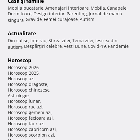
Casă şi familie
Mobila bucatarie
Amenajari interioare
Mobila
Canapele
,
,
,
,
Dormitoare
Design interior
Parenting
Jurnal de mama
,
,
,
Gravide
Femei curajoase
Autism
singura
,
,
,
Actualitate
Din culise
Interviu
Stirea zilei
Tema zilei
Iesirea din
,
,
,
,
Despărţiri celebre
Vesti Bune
Covid-19
Pandemie
autism
,
,
,
,
Horoscop
Horoscop 2026
,
Horoscop 2025
,
Horoscop azi
,
Horoscop dragoste
,
Horoscop chinezesc
,
Astrologie
,
Horoscop lunar
,
Horoscop rac azi
,
Horoscop gemeni azi
,
Horoscop fecioara azi
,
Horoscop taur azi
,
Horoscop capricorn azi
,
Horoscop scorpion azi
,