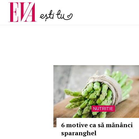
menopauză și când ar t
Carieră
la medic
Actualitate
NUTRITIE
6 motive ca să mănânci
sparanghel