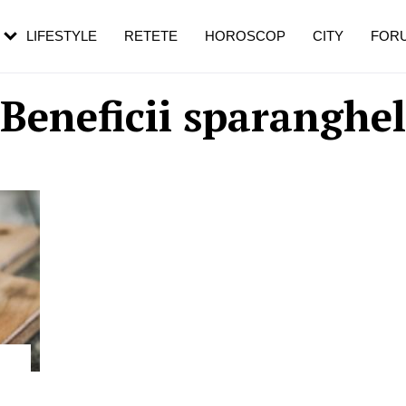
rebui să mergi
și 60 de ani. De ce te trezești mai des
pe măsură ce înaintezi în vârstă
LIFESTYLE
RETETE
HOROSCOP
CITY
FOR
Beneficii sparanghel