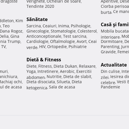
e dragoste
Verighete
Ochelari de soare
Aperitive
Dese
,
,
,
Tendinte 2020
Ciorba perisoa
Ce manc
burta
,
Sănătate
ddleton
Kim
,
Casă şi fami
p
Teo
Sarcina
Ceaiuri
Inima
Psihologie
,
,
,
,
,
Dana Rogoz
Ginecologie
Stomatologie
Colesterol
Mobila bucata
,
,
,
,
Delia
Gina
Anticonceptionale
Test sarcina
Mob
,
,
,
interioare
,
nia Trump
Cardiologie
Oftalmologie
Avort
Ceai
Dormitoare
De
,
,
,
,
,
 TV
HIV
Ortopedie
Psihiatrie
Parenting
Jur
,
verde
,
,
,
,
Gravide
Femei
,
Dietă & Fitness
Actualitate
Diete
Fitness
Dieta Dukan
Relaxare
,
,
,
,
muri
Yoga
Intretinere
Aerobic
Exercitii
Din culise
Inte
,
,
,
,
,
nichiura
Nutritie
Dieta de slabit
Iesirea d
,
abdomen
,
,
,
zilei
,
achiaj ochi
Dieta disociata
Silueta
Dieta
Vesti
,
,
,
celebre
,
ul de acasa
Sala de acasa
Pandemie
ketogenica
,