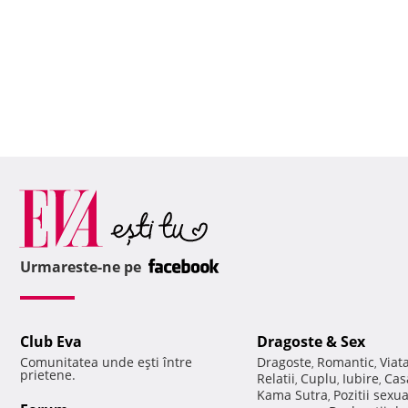
Urmareste-ne pe
Club Eva
Dragoste & Sex
Comunitatea unde eşti între
Dragoste
Romantic
Viat
,
,
prietene.
Relatii
Cuplu
Iubire
Cas
,
,
,
Kama Sutra
Pozitii sexu
,