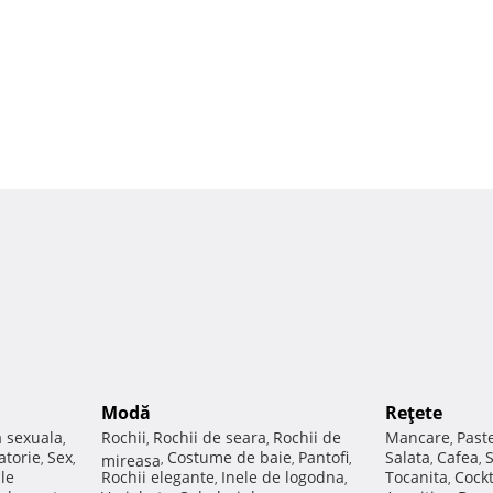
Modă
Reţete
a sexuala
Rochii
Rochii de seara
Rochii de
Mancare
Past
,
,
,
,
atorie
Sex
Costume de baie
Pantofi
Salata
Cafea
,
,
mireasa
,
,
,
,
,
ale
Rochii elegante
Inele de logodna
Tocanita
Cockt
,
,
,