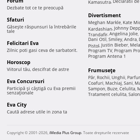
Forum
Declaratii d
Kamasutra
,
Dezbate tot ce te preocupă
Divertisment
Sfaturi
Meghan Markle
Kate Mi
,
Găseşte răspunsuri la întrebările
Johnny Dep
Kardashian
,
tale
Angelina Jolie
Trandafir
,
,
Dani Otil
Smiley
Andra
,
,
,
Felicitari Eva
Justin Bieber
Mela
Pistol
,
,
Zilnic poti gasi ceva de sarbatorit.
Program TV
Program Pro
,
Program Antena 1
Horoscop
Viitorul tău, descifrat de astre
Frumuseţe
Păr
Rochii
Unghii
Parfu
,
,
,
Eva Concursuri
Coafuri
Machiaj
Sani
Ma
,
,
,
Participă şi câştigă cu Eva premii
Sampon
Buze
Celulita
M
,
,
,
senzaţionale
Tratament celulita
Salon
,
Eva City
Caută adrese utile in zona ta
Copyright © 2001-2026,
iMedia Plus Group
. Toate drepturile rezervate