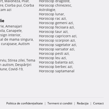
rt
Maioneza
Pilaf
Horoscop dragoste
,
,
,
,
re
Ciorba pui
Ciorba
Horoscop chinezesc
,
,
,
am azi
Astrologie
,
Horoscop lunar
,
Horoscop rac azi
,
lie
Horoscop gemeni azi
,
rie
Amenajari
,
Horoscop fecioara azi
,
ila
Canapele
,
,
Horoscop taur azi
,
sign interior
,
Horoscop capricorn azi
,
nal de mama singura
,
Horoscop scorpion azi
,
 curajoase
Autism
,
Horoscop sagetator azi
,
Horoscop varsator azi
,
Horoscop pesti azi
,
Horoscop leu azi
,
rviu
Stirea zilei
Tema
,
,
Horoscop balanta azi
,
in autism
Despărţiri
,
Horoscop berbec azi
,
 Bune
Covid-19
,
,
Horoscop saptamanal
Politica de confidențialitate
|
Termeni si conditii
|
Redacţia
|
Contact