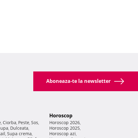
Aboneaza-te la newsletter
Horoscop
e
Ciorba
Peste
Sos
Horoscop 2026
,
,
,
,
,
Supa
Dulceata
Horoscop 2025
,
,
,
ail
Supa crema
Horoscop azi
,
,
,