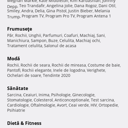
Meghan Markle
Kate Middleton
Kim Kardashian
Johnny
,
,
,
Teo Trandafir
Angelina Jolie
Dana Rogoz
Dani Otil
Depp
,
,
,
,
,
Smiley
Andra
Delia
Gina Pistol
Justin Bieber
Melania
,
,
,
,
,
Program TV
Program Pro TV
Program Antena 1
Trump
,
,
,
Frumuseţe
Păr
Rochii
Unghii
Parfumuri
Coafuri
Machiaj
Sani
,
,
,
,
,
,
,
Manichiura
Sampon
Buze
Celulita
Machiaj ochi
,
,
,
,
,
Tratament celulita
Salonul de acasa
,
Modă
Rochii
Rochii de seara
Rochii de mireasa
Costume de baie
,
,
,
,
Pantofi
Rochii elegante
Inele de logodna
Verighete
,
,
,
,
Ochelari de soare
Tendinte 2020
,
Sănătate
Sarcina
Ceaiuri
Inima
Psihologie
Ginecologie
,
,
,
,
,
Stomatologie
Colesterol
Anticonceptionale
Test sarcina
,
,
,
,
Cardiologie
Oftalmologie
Avort
Ceai verde
HIV
Ortopedie
,
,
,
,
,
,
Psihiatrie
Dietă & Fitness