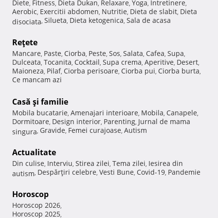
Diete
Fitness
Dieta Dukan
Relaxare
Yoga
Intretinere
,
,
,
,
,
,
Aerobic
Exercitii abdomen
Nutritie
Dieta de slabit
Dieta
,
,
,
,
Silueta
Dieta ketogenica
Sala de acasa
disociata
,
,
,
Reţete
Mancare
Paste
Ciorba
Peste
Sos
Salata
Cafea
Supa
,
,
,
,
,
,
,
,
Dulceata
Tocanita
Cocktail
Supa crema
Aperitive
Desert
,
,
,
,
,
,
Maioneza
Pilaf
Ciorba perisoare
Ciorba pui
Ciorba burta
,
,
,
,
,
Ce mancam azi
Casă şi familie
Mobila bucatarie
Amenajari interioare
Mobila
Canapele
,
,
,
,
Dormitoare
Design interior
Parenting
Jurnal de mama
,
,
,
Gravide
Femei curajoase
Autism
singura
,
,
,
Actualitate
Din culise
Interviu
Stirea zilei
Tema zilei
Iesirea din
,
,
,
,
Despărţiri celebre
Vesti Bune
Covid-19
Pandemie
autism
,
,
,
,
Horoscop
Horoscop 2026
,
Horoscop 2025
,