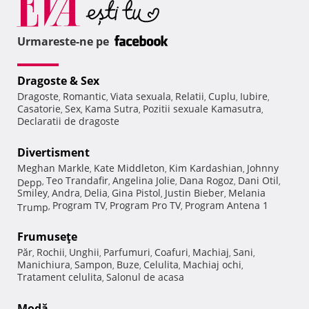
Urmareste-ne pe
Dragoste & Sex
Dragoste
Romantic
Viata sexuala
Relatii
Cuplu
Iubire
,
,
,
,
,
,
Casatorie
Sex
Kama Sutra
Pozitii sexuale Kamasutra
,
,
,
,
Declaratii de dragoste
Divertisment
Meghan Markle
Kate Middleton
Kim Kardashian
Johnny
,
,
,
Teo Trandafir
Angelina Jolie
Dana Rogoz
Dani Otil
Depp
,
,
,
,
,
Smiley
Andra
Delia
Gina Pistol
Justin Bieber
Melania
,
,
,
,
,
Program TV
Program Pro TV
Program Antena 1
Trump
,
,
,
Frumuseţe
Păr
Rochii
Unghii
Parfumuri
Coafuri
Machiaj
Sani
,
,
,
,
,
,
,
Manichiura
Sampon
Buze
Celulita
Machiaj ochi
,
,
,
,
,
Tratament celulita
Salonul de acasa
,
Modă