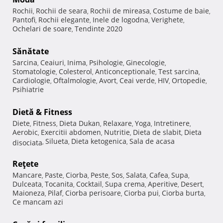
Rochii
Rochii de seara
Rochii de mireasa
Costume de baie
,
,
,
,
Pantofi
Rochii elegante
Inele de logodna
Verighete
,
,
,
,
Ochelari de soare
Tendinte 2020
,
Sănătate
Sarcina
Ceaiuri
Inima
Psihologie
Ginecologie
,
,
,
,
,
Stomatologie
Colesterol
Anticonceptionale
Test sarcina
,
,
,
,
Cardiologie
Oftalmologie
Avort
Ceai verde
HIV
Ortopedie
,
,
,
,
,
,
Psihiatrie
Dietă & Fitness
Diete
Fitness
Dieta Dukan
Relaxare
Yoga
Intretinere
,
,
,
,
,
,
Aerobic
Exercitii abdomen
Nutritie
Dieta de slabit
Dieta
,
,
,
,
Silueta
Dieta ketogenica
Sala de acasa
disociata
,
,
,
Reţete
Mancare
Paste
Ciorba
Peste
Sos
Salata
Cafea
Supa
,
,
,
,
,
,
,
,
Dulceata
Tocanita
Cocktail
Supa crema
Aperitive
Desert
,
,
,
,
,
,
Maioneza
Pilaf
Ciorba perisoare
Ciorba pui
Ciorba burta
,
,
,
,
,
Ce mancam azi