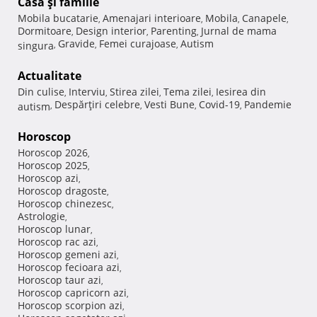
Casă şi familie
Mobila bucatarie
Amenajari interioare
Mobila
Canapele
,
,
,
,
Dormitoare
Design interior
Parenting
Jurnal de mama
,
,
,
Gravide
Femei curajoase
Autism
singura
,
,
,
Actualitate
Din culise
Interviu
Stirea zilei
Tema zilei
Iesirea din
,
,
,
,
Despărţiri celebre
Vesti Bune
Covid-19
Pandemie
autism
,
,
,
,
Horoscop
Horoscop 2026
,
Horoscop 2025
,
Horoscop azi
,
Horoscop dragoste
,
Horoscop chinezesc
,
Astrologie
,
Horoscop lunar
,
Horoscop rac azi
,
Horoscop gemeni azi
,
Horoscop fecioara azi
,
Horoscop taur azi
,
Horoscop capricorn azi
,
Horoscop scorpion azi
,