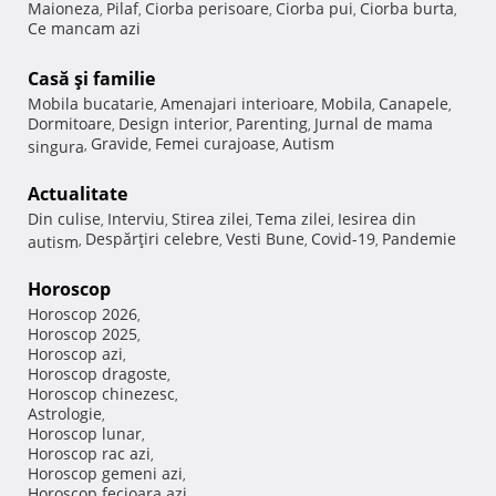
Maioneza
Pilaf
Ciorba perisoare
Ciorba pui
Ciorba burta
,
,
,
,
,
Ce mancam azi
Casă şi familie
Mobila bucatarie
Amenajari interioare
Mobila
Canapele
,
,
,
,
Dormitoare
Design interior
Parenting
Jurnal de mama
,
,
,
Gravide
Femei curajoase
Autism
singura
,
,
,
Actualitate
Din culise
Interviu
Stirea zilei
Tema zilei
Iesirea din
,
,
,
,
Despărţiri celebre
Vesti Bune
Covid-19
Pandemie
autism
,
,
,
,
Horoscop
Horoscop 2026
,
Horoscop 2025
,
Horoscop azi
,
Horoscop dragoste
,
Horoscop chinezesc
,
Astrologie
,
Horoscop lunar
,
Horoscop rac azi
,
Horoscop gemeni azi
,
Horoscop fecioara azi
,