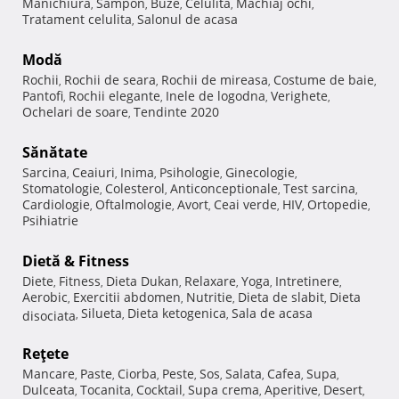
Manichiura
Sampon
Buze
Celulita
Machiaj ochi
,
,
,
,
,
Tratament celulita
Salonul de acasa
,
Modă
Rochii
Rochii de seara
Rochii de mireasa
Costume de baie
,
,
,
,
Pantofi
Rochii elegante
Inele de logodna
Verighete
,
,
,
,
Ochelari de soare
Tendinte 2020
,
Sănătate
Sarcina
Ceaiuri
Inima
Psihologie
Ginecologie
,
,
,
,
,
Stomatologie
Colesterol
Anticonceptionale
Test sarcina
,
,
,
,
Cardiologie
Oftalmologie
Avort
Ceai verde
HIV
Ortopedie
,
,
,
,
,
,
Psihiatrie
Dietă & Fitness
Diete
Fitness
Dieta Dukan
Relaxare
Yoga
Intretinere
,
,
,
,
,
,
Aerobic
Exercitii abdomen
Nutritie
Dieta de slabit
Dieta
,
,
,
,
Silueta
Dieta ketogenica
Sala de acasa
disociata
,
,
,
Reţete
Mancare
Paste
Ciorba
Peste
Sos
Salata
Cafea
Supa
,
,
,
,
,
,
,
,
Dulceata
Tocanita
Cocktail
Supa crema
Aperitive
Desert
,
,
,
,
,
,