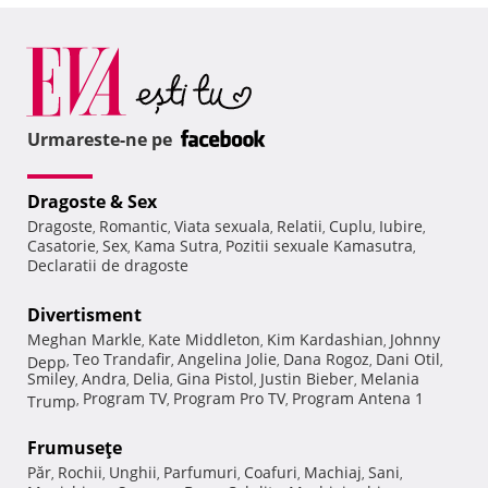
Urmareste-ne pe
Dragoste & Sex
Dragoste
Romantic
Viata sexuala
Relatii
Cuplu
Iubire
,
,
,
,
,
,
Casatorie
Sex
Kama Sutra
Pozitii sexuale Kamasutra
,
,
,
,
Declaratii de dragoste
Divertisment
Meghan Markle
Kate Middleton
Kim Kardashian
Johnny
,
,
,
Teo Trandafir
Angelina Jolie
Dana Rogoz
Dani Otil
Depp
,
,
,
,
,
Smiley
Andra
Delia
Gina Pistol
Justin Bieber
Melania
,
,
,
,
,
Program TV
Program Pro TV
Program Antena 1
Trump
,
,
,
Frumuseţe
Păr
Rochii
Unghii
Parfumuri
Coafuri
Machiaj
Sani
,
,
,
,
,
,
,