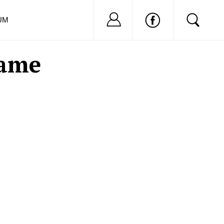
Nu ai cont?
Inregistreaza-
UM
mame