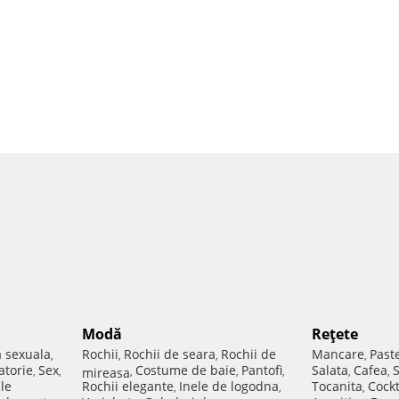
Modă
Reţete
a sexuala
Rochii
Rochii de seara
Rochii de
Mancare
Past
,
,
,
,
atorie
Sex
Costume de baie
Pantofi
Salata
Cafea
,
,
mireasa
,
,
,
,
,
ale
Rochii elegante
Inele de logodna
Tocanita
Cockt
,
,
,