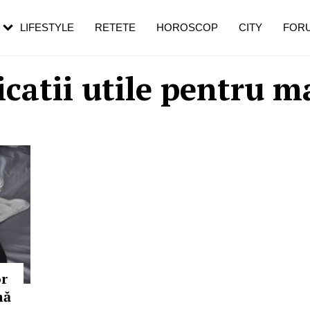
rezești mai des
Cât durează, cum te pregătești și cât
i în vârstă
de dureroasă este investigația
LIFESTYLE
RETETE
HOROSCOP
CITY
FOR
icatii utile pentru 
or
mă