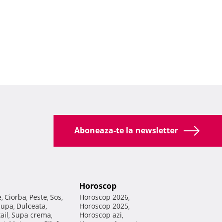
Aboneaza-te la newsletter
Horoscop
e
Ciorba
Peste
Sos
Horoscop 2026
,
,
,
,
,
Supa
Dulceata
Horoscop 2025
,
,
,
ail
Supa crema
Horoscop azi
,
,
,