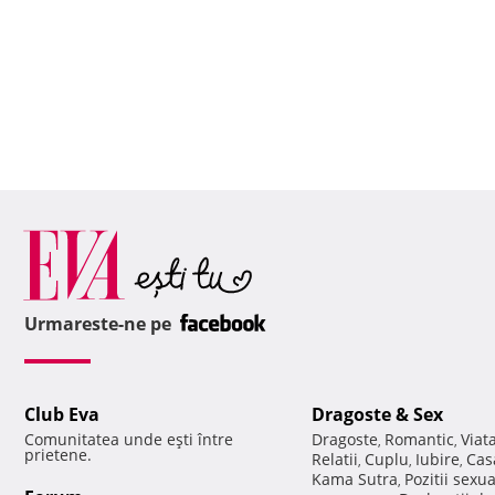
Urmareste-ne pe
Club Eva
Dragoste & Sex
Comunitatea unde eşti între
Dragoste
Romantic
Viat
,
,
prietene.
Relatii
Cuplu
Iubire
Cas
,
,
,
Kama Sutra
Pozitii sexu
,