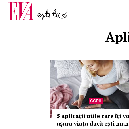
și 60 de ani. De ce te t
Carieră
pe măsură ce înaintez
Actualitate
Apl
COPII
5 aplicații utile care îți v
ușura viața dacă ești ma