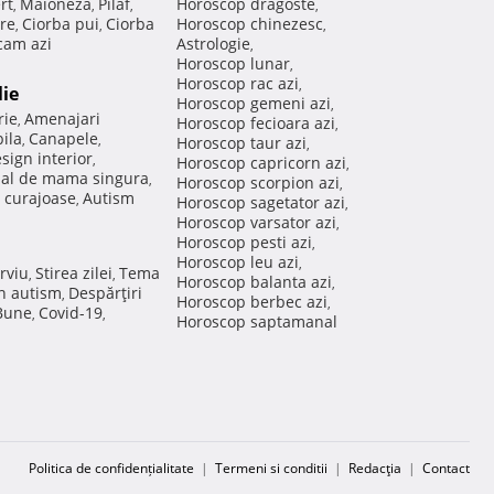
rt
Maioneza
Pilaf
Horoscop dragoste
,
,
,
,
re
Ciorba pui
Ciorba
Horoscop chinezesc
,
,
,
am azi
Astrologie
,
Horoscop lunar
,
Horoscop rac azi
,
lie
Horoscop gemeni azi
,
rie
Amenajari
,
Horoscop fecioara azi
,
ila
Canapele
,
,
Horoscop taur azi
,
sign interior
,
Horoscop capricorn azi
,
nal de mama singura
,
Horoscop scorpion azi
,
 curajoase
Autism
,
Horoscop sagetator azi
,
Horoscop varsator azi
,
Horoscop pesti azi
,
Horoscop leu azi
,
rviu
Stirea zilei
Tema
,
,
Horoscop balanta azi
,
in autism
Despărţiri
,
Horoscop berbec azi
,
 Bune
Covid-19
,
,
Horoscop saptamanal
Politica de confidențialitate
|
Termeni si conditii
|
Redacţia
|
Contact