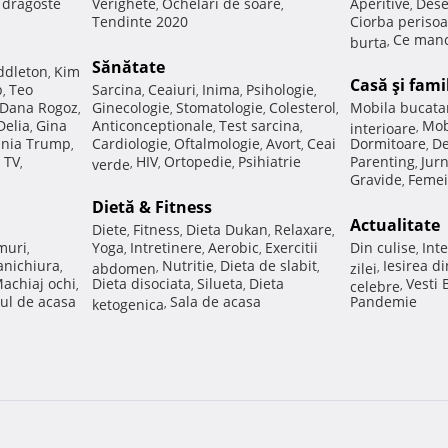
e dragoste
Verighete
Ochelari de soare
Aperitive
Dese
,
,
,
Tendinte 2020
Ciorba perisoa
Ce manc
burta
,
Sănătate
ddleton
Kim
,
Casă şi fami
p
Teo
Sarcina
Ceaiuri
Inima
Psihologie
,
,
,
,
,
Dana Rogoz
Ginecologie
Stomatologie
Colesterol
Mobila bucata
,
,
,
,
Delia
Gina
Anticonceptionale
Test sarcina
Mob
,
,
,
interioare
,
nia Trump
Cardiologie
Oftalmologie
Avort
Ceai
Dormitoare
De
,
,
,
,
,
 TV
HIV
Ortopedie
Psihiatrie
Parenting
Jur
,
verde
,
,
,
,
Gravide
Femei
,
Dietă & Fitness
Actualitate
Diete
Fitness
Dieta Dukan
Relaxare
,
,
,
,
muri
Yoga
Intretinere
Aerobic
Exercitii
Din culise
Inte
,
,
,
,
,
nichiura
Nutritie
Dieta de slabit
Iesirea d
,
abdomen
,
,
,
zilei
,
achiaj ochi
Dieta disociata
Silueta
Dieta
Vesti
,
,
,
celebre
,
ul de acasa
Sala de acasa
Pandemie
ketogenica
,