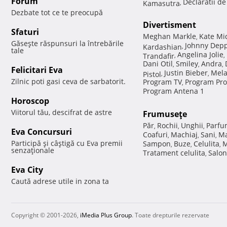
Forum
Declaratii d
Kamasutra
,
Dezbate tot ce te preocupă
Divertisment
Sfaturi
Meghan Markle
Kate Mi
,
Găseşte răspunsuri la întrebările
Johnny Dep
Kardashian
,
tale
Angelina Jolie
Trandafir
,
,
Dani Otil
Smiley
Andra
,
,
,
Felicitari Eva
Justin Bieber
Mela
Pistol
,
,
Zilnic poti gasi ceva de sarbatorit.
Program TV
Program Pro
,
Program Antena 1
Horoscop
Viitorul tău, descifrat de astre
Frumuseţe
Păr
Rochii
Unghii
Parfu
,
,
,
Eva Concursuri
Coafuri
Machiaj
Sani
Ma
,
,
,
Participă şi câştigă cu Eva premii
Sampon
Buze
Celulita
M
,
,
,
senzaţionale
Tratament celulita
Salon
,
Eva City
Caută adrese utile in zona ta
Copyright © 2001-2026,
iMedia Plus Group
. Toate drepturile rezervate