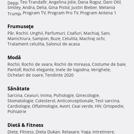
Teo Trandafir
Angelina Jolie
Dana Rogoz
Dani Otil
Depp
,
,
,
,
,
Smiley
Andra
Delia
Gina Pistol
Justin Bieber
Melania
,
,
,
,
,
Program TV
Program Pro TV
Program Antena 1
Trump
,
,
,
Frumuseţe
Păr
Rochii
Unghii
Parfumuri
Coafuri
Machiaj
Sani
,
,
,
,
,
,
,
Manichiura
Sampon
Buze
Celulita
Machiaj ochi
,
,
,
,
,
Tratament celulita
Salonul de acasa
,
Modă
Rochii
Rochii de seara
Rochii de mireasa
Costume de baie
,
,
,
,
Pantofi
Rochii elegante
Inele de logodna
Verighete
,
,
,
,
Ochelari de soare
Tendinte 2020
,
Sănătate
Sarcina
Ceaiuri
Inima
Psihologie
Ginecologie
,
,
,
,
,
Stomatologie
Colesterol
Anticonceptionale
Test sarcina
,
,
,
,
Cardiologie
Oftalmologie
Avort
Ceai verde
HIV
Ortopedie
,
,
,
,
,
,
Psihiatrie
Dietă & Fitness
Diete
Fitness
Dieta Dukan
Relaxare
Yoga
Intretinere
,
,
,
,
,
,