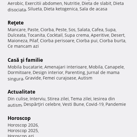
Aerobic
Exercitii abdomen
Nutritie
Dieta de slabit
Dieta
,
,
,
,
Silueta
Dieta ketogenica
Sala de acasa
disociata
,
,
,
Reţete
Mancare
Paste
Ciorba
Peste
Sos
Salata
Cafea
Supa
,
,
,
,
,
,
,
,
Dulceata
Tocanita
Cocktail
Supa crema
Aperitive
Desert
,
,
,
,
,
,
Maioneza
Pilaf
Ciorba perisoare
Ciorba pui
Ciorba burta
,
,
,
,
,
Ce mancam azi
Casă şi familie
Mobila bucatarie
Amenajari interioare
Mobila
Canapele
,
,
,
,
Dormitoare
Design interior
Parenting
Jurnal de mama
,
,
,
Gravide
Femei curajoase
Autism
singura
,
,
,
Actualitate
Din culise
Interviu
Stirea zilei
Tema zilei
Iesirea din
,
,
,
,
Despărţiri celebre
Vesti Bune
Covid-19
Pandemie
autism
,
,
,
,
Horoscop
Horoscop 2026
,
Horoscop 2025
,
Horoscop azi
,