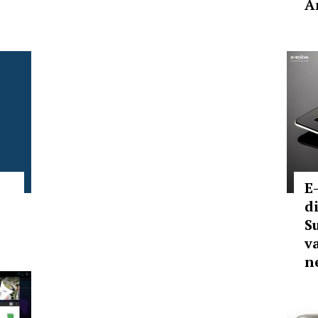
A
E
d
S
v
n