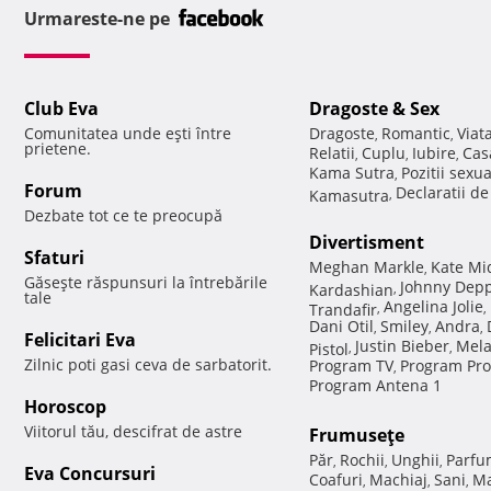
Urmareste-ne pe
Club Eva
Dragoste & Sex
Comunitatea unde eşti între
Dragoste
Romantic
Viat
,
,
prietene.
Relatii
Cuplu
Iubire
Cas
,
,
,
Kama Sutra
Pozitii sexu
,
Forum
Declaratii d
Kamasutra
,
Dezbate tot ce te preocupă
Divertisment
Sfaturi
Meghan Markle
Kate Mi
,
Găseşte răspunsuri la întrebările
Johnny Dep
Kardashian
,
tale
Angelina Jolie
Trandafir
,
,
Dani Otil
Smiley
Andra
,
,
,
Felicitari Eva
Justin Bieber
Mela
Pistol
,
,
Zilnic poti gasi ceva de sarbatorit.
Program TV
Program Pro
,
Program Antena 1
Horoscop
Viitorul tău, descifrat de astre
Frumuseţe
Păr
Rochii
Unghii
Parfu
,
,
,
Eva Concursuri
Coafuri
Machiaj
Sani
Ma
,
,
,