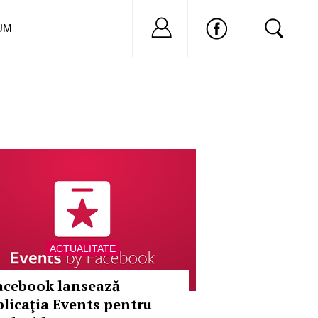
Nu ai cont?
Inregistreaza-
UM
ACTUALITATE
acebook lansează
plicaţia Events pentru