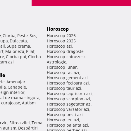
Horoscop
e
Ciorba
Peste
Sos
Horoscop 2026
,
,
,
,
,
Supa
Dulceata
Horoscop 2025
,
,
,
ail
Supa crema
Horoscop azi
,
,
,
rt
Maioneza
Pilaf
Horoscop dragoste
,
,
,
,
re
Ciorba pui
Ciorba
Horoscop chinezesc
,
,
,
am azi
Astrologie
,
Horoscop lunar
,
Horoscop rac azi
,
lie
Horoscop gemeni azi
,
rie
Amenajari
,
Horoscop fecioara azi
,
ila
Canapele
,
,
Horoscop taur azi
,
sign interior
,
Horoscop capricorn azi
,
nal de mama singura
,
Horoscop scorpion azi
,
 curajoase
Autism
,
Horoscop sagetator azi
,
Horoscop varsator azi
,
Horoscop pesti azi
,
Horoscop leu azi
,
rviu
Stirea zilei
Tema
,
,
Horoscop balanta azi
,
in autism
Despărţiri
,
Horoscop berbec azi
,