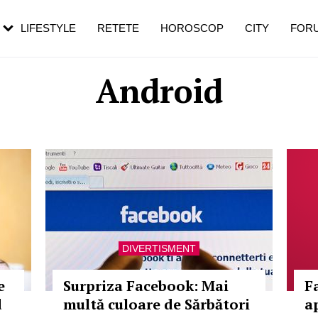
rezești mai des
Cât durează, cum te pregătești și cât
i în vârstă
de dureroasă este investigația
LIFESTYLE
RETETE
HOROSCOP
CITY
FOR
Android
DIVERTISMENT
e
Surpriza Facebook: Mai
F
d
multă culoare de Sărbători
a