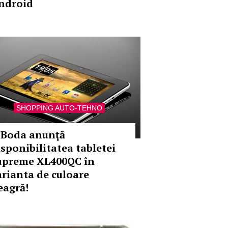
ndroid
SHOPPING AUTO-TEHNO
-Boda anunţă
isponibilitatea tabletei
upreme XL400QC în
arianta de culoare
eagră!