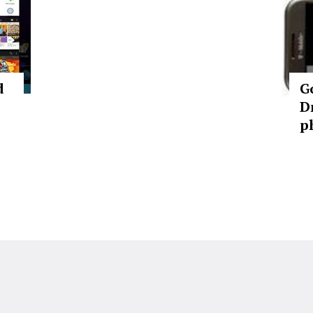
d
G
D
p