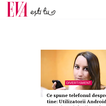
și 60 de ani. De ce te t
Carieră
pe măsură ce înaintez
Actualitate
DIVERTISMENT
Ce spune telefonul despr
tine: Utilizatorii Androi