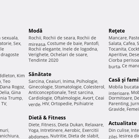
Modă
Reţete
a sexuala
Rochii
Rochii de seara
Rochii de
Mancare
Past
,
,
,
,
atorie
Sex
Costume de baie
Pantofi
Salata
Cafea
,
,
mireasa
,
,
,
,
,
ale
Rochii elegante
Inele de logodna
Tocanita
Cockt
,
,
,
e dragoste
Verighete
Ochelari de soare
Aperitive
Dese
,
,
,
Tendinte 2020
Ciorba perisoa
Ce manc
burta
,
Sănătate
ddleton
Kim
,
Casă şi fami
p
Teo
Sarcina
Ceaiuri
Inima
Psihologie
,
,
,
,
,
Dana Rogoz
Ginecologie
Stomatologie
Colesterol
Mobila bucata
,
,
,
,
Delia
Gina
Anticonceptionale
Test sarcina
Mob
,
,
,
interioare
,
nia Trump
Cardiologie
Oftalmologie
Avort
Ceai
Dormitoare
De
,
,
,
,
,
 TV
HIV
Ortopedie
Psihiatrie
Parenting
Jur
,
verde
,
,
,
,
Gravide
Femei
,
Dietă & Fitness
Actualitate
Diete
Fitness
Dieta Dukan
Relaxare
,
,
,
,
muri
Yoga
Intretinere
Aerobic
Exercitii
Din culise
Inte
,
,
,
,
,
nichiura
Nutritie
Dieta de slabit
Iesirea d
,
abdomen
,
,
,
zilei
,