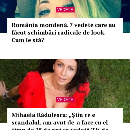
VEDETE
România mondenă. 7 vedete care au
făcut schimbări radicale de look.
Cum le stă?
VEDETE
Mihaela Rădulescu: „Știu ce e
scandalul, am avut de-a face cu el
timp de 25 de ani ca vedetă TV de