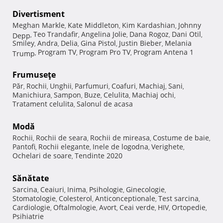
Divertisment
Meghan Markle
Kate Middleton
Kim Kardashian
Johnny
,
,
,
Teo Trandafir
Angelina Jolie
Dana Rogoz
Dani Otil
Depp
,
,
,
,
,
Smiley
Andra
Delia
Gina Pistol
Justin Bieber
Melania
,
,
,
,
,
Program TV
Program Pro TV
Program Antena 1
Trump
,
,
,
Frumuseţe
Păr
Rochii
Unghii
Parfumuri
Coafuri
Machiaj
Sani
,
,
,
,
,
,
,
Manichiura
Sampon
Buze
Celulita
Machiaj ochi
,
,
,
,
,
Tratament celulita
Salonul de acasa
,
Modă
Rochii
Rochii de seara
Rochii de mireasa
Costume de baie
,
,
,
,
Pantofi
Rochii elegante
Inele de logodna
Verighete
,
,
,
,
Ochelari de soare
Tendinte 2020
,
Sănătate
Sarcina
Ceaiuri
Inima
Psihologie
Ginecologie
,
,
,
,
,
Stomatologie
Colesterol
Anticonceptionale
Test sarcina
,
,
,
,
Cardiologie
Oftalmologie
Avort
Ceai verde
HIV
Ortopedie
,
,
,
,
,
,
Psihiatrie