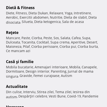
Dietă & Fitness
Diete
Fitness
Dieta Dukan
Relaxare
Yoga
Intretinere
,
,
,
,
,
,
Aerobic
Exercitii abdomen
Nutritie
Dieta de slabit
Dieta
,
,
,
,
Silueta
Dieta ketogenica
Sala de acasa
disociata
,
,
,
Reţete
Mancare
Paste
Ciorba
Peste
Sos
Salata
Cafea
Supa
,
,
,
,
,
,
,
,
Dulceata
Tocanita
Cocktail
Supa crema
Aperitive
Desert
,
,
,
,
,
,
Maioneza
Pilaf
Ciorba perisoare
Ciorba pui
Ciorba burta
,
,
,
,
,
Ce mancam azi
Casă şi familie
Mobila bucatarie
Amenajari interioare
Mobila
Canapele
,
,
,
,
Dormitoare
Design interior
Parenting
Jurnal de mama
,
,
,
Gravide
Femei curajoase
Autism
singura
,
,
,
Actualitate
Din culise
Interviu
Stirea zilei
Tema zilei
Iesirea din
,
,
,
,
Despărţiri celebre
Vesti Bune
Covid-19
Pandemie
autism
,
,
,
,