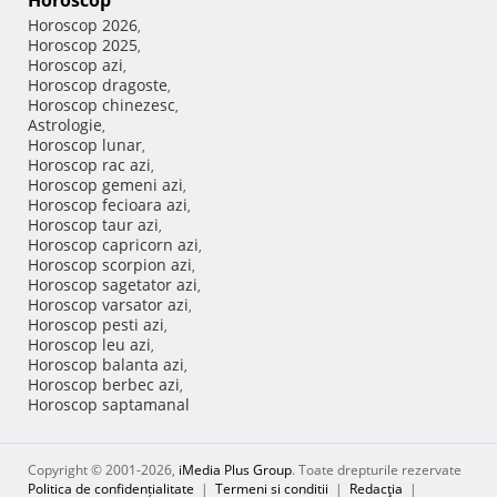
Horoscop
Horoscop 2026
,
Horoscop 2025
,
Horoscop azi
,
Horoscop dragoste
,
Horoscop chinezesc
,
Astrologie
,
Horoscop lunar
,
Horoscop rac azi
,
Horoscop gemeni azi
,
Horoscop fecioara azi
,
Horoscop taur azi
,
Horoscop capricorn azi
,
Horoscop scorpion azi
,
Horoscop sagetator azi
,
Horoscop varsator azi
,
Horoscop pesti azi
,
Horoscop leu azi
,
Horoscop balanta azi
,
Horoscop berbec azi
,
Horoscop saptamanal
Copyright © 2001-2026,
iMedia Plus Group
. Toate drepturile rezervate
Politica de confidențialitate
|
Termeni si conditii
|
Redacţia
|