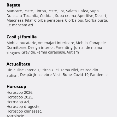
Reţete
Mancare
Paste
Ciorba
Peste
Sos
Salata
Cafea
Supa
,
,
,
,
,
,
,
,
Dulceata
Tocanita
Cocktail
Supa crema
Aperitive
Desert
,
,
,
,
,
,
Maioneza
Pilaf
Ciorba perisoare
Ciorba pui
Ciorba burta
,
,
,
,
,
Ce mancam azi
Casă şi familie
Mobila bucatarie
Amenajari interioare
Mobila
Canapele
,
,
,
,
Dormitoare
Design interior
Parenting
Jurnal de mama
,
,
,
Gravide
Femei curajoase
Autism
singura
,
,
,
Actualitate
Din culise
Interviu
Stirea zilei
Tema zilei
Iesirea din
,
,
,
,
Despărţiri celebre
Vesti Bune
Covid-19
Pandemie
autism
,
,
,
,
Horoscop
Horoscop 2026
,
Horoscop 2025
,
Horoscop azi
,
Horoscop dragoste
,
Horoscop chinezesc
,
Astrologie
,