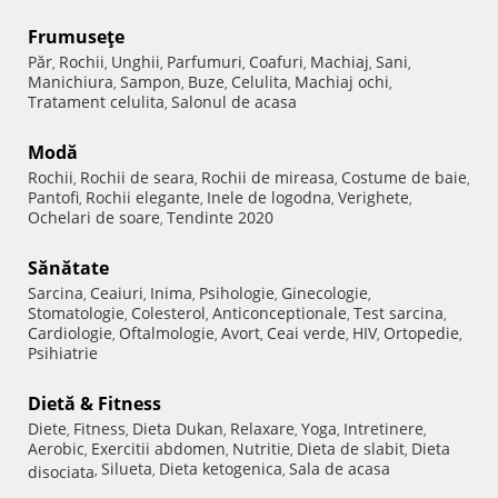
Frumuseţe
Păr
Rochii
Unghii
Parfumuri
Coafuri
Machiaj
Sani
,
,
,
,
,
,
,
Manichiura
Sampon
Buze
Celulita
Machiaj ochi
,
,
,
,
,
Tratament celulita
Salonul de acasa
,
Modă
Rochii
Rochii de seara
Rochii de mireasa
Costume de baie
,
,
,
,
Pantofi
Rochii elegante
Inele de logodna
Verighete
,
,
,
,
Ochelari de soare
Tendinte 2020
,
Sănătate
Sarcina
Ceaiuri
Inima
Psihologie
Ginecologie
,
,
,
,
,
Stomatologie
Colesterol
Anticonceptionale
Test sarcina
,
,
,
,
Cardiologie
Oftalmologie
Avort
Ceai verde
HIV
Ortopedie
,
,
,
,
,
,
Psihiatrie
Dietă & Fitness
Diete
Fitness
Dieta Dukan
Relaxare
Yoga
Intretinere
,
,
,
,
,
,
Aerobic
Exercitii abdomen
Nutritie
Dieta de slabit
Dieta
,
,
,
,
Silueta
Dieta ketogenica
Sala de acasa
disociata
,
,
,