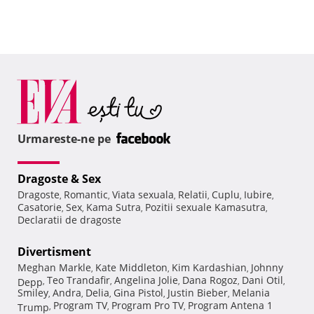
Urmareste-ne pe
Dragoste & Sex
Dragoste
Romantic
Viata sexuala
Relatii
Cuplu
Iubire
,
,
,
,
,
,
Casatorie
Sex
Kama Sutra
Pozitii sexuale Kamasutra
,
,
,
,
Declaratii de dragoste
Divertisment
Meghan Markle
Kate Middleton
Kim Kardashian
Johnny
,
,
,
Teo Trandafir
Angelina Jolie
Dana Rogoz
Dani Otil
Depp
,
,
,
,
,
Smiley
Andra
Delia
Gina Pistol
Justin Bieber
Melania
,
,
,
,
,
Program TV
Program Pro TV
Program Antena 1
Trump
,
,
,