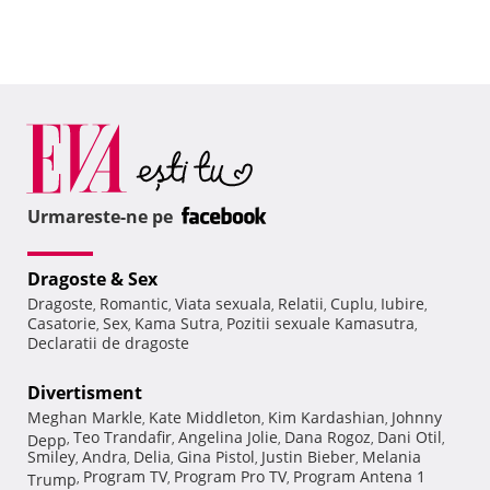
Urmareste-ne pe
Dragoste & Sex
Dragoste
Romantic
Viata sexuala
Relatii
Cuplu
Iubire
,
,
,
,
,
,
Casatorie
Sex
Kama Sutra
Pozitii sexuale Kamasutra
,
,
,
,
Declaratii de dragoste
Divertisment
Meghan Markle
Kate Middleton
Kim Kardashian
Johnny
,
,
,
Teo Trandafir
Angelina Jolie
Dana Rogoz
Dani Otil
Depp
,
,
,
,
,
Smiley
Andra
Delia
Gina Pistol
Justin Bieber
Melania
,
,
,
,
,
Program TV
Program Pro TV
Program Antena 1
Trump
,
,
,