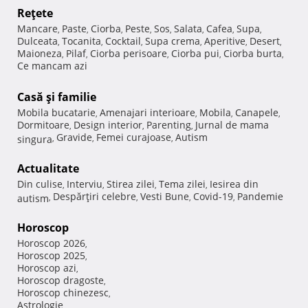
Reţete
Mancare
Paste
Ciorba
Peste
Sos
Salata
Cafea
Supa
,
,
,
,
,
,
,
,
Dulceata
Tocanita
Cocktail
Supa crema
Aperitive
Desert
,
,
,
,
,
,
Maioneza
Pilaf
Ciorba perisoare
Ciorba pui
Ciorba burta
,
,
,
,
,
Ce mancam azi
Casă şi familie
Mobila bucatarie
Amenajari interioare
Mobila
Canapele
,
,
,
,
Dormitoare
Design interior
Parenting
Jurnal de mama
,
,
,
Gravide
Femei curajoase
Autism
singura
,
,
,
Actualitate
Din culise
Interviu
Stirea zilei
Tema zilei
Iesirea din
,
,
,
,
Despărţiri celebre
Vesti Bune
Covid-19
Pandemie
autism
,
,
,
,
Horoscop
Horoscop 2026
,
Horoscop 2025
,
Horoscop azi
,
Horoscop dragoste
,
Horoscop chinezesc
,
Astrologie
,