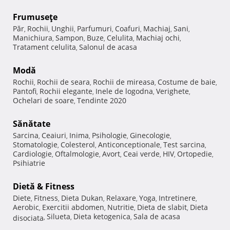
Frumuseţe
Păr
Rochii
Unghii
Parfumuri
Coafuri
Machiaj
Sani
,
,
,
,
,
,
,
Manichiura
Sampon
Buze
Celulita
Machiaj ochi
,
,
,
,
,
Tratament celulita
Salonul de acasa
,
Modă
Rochii
Rochii de seara
Rochii de mireasa
Costume de baie
,
,
,
,
Pantofi
Rochii elegante
Inele de logodna
Verighete
,
,
,
,
Ochelari de soare
Tendinte 2020
,
Sănătate
Sarcina
Ceaiuri
Inima
Psihologie
Ginecologie
,
,
,
,
,
Stomatologie
Colesterol
Anticonceptionale
Test sarcina
,
,
,
,
Cardiologie
Oftalmologie
Avort
Ceai verde
HIV
Ortopedie
,
,
,
,
,
,
Psihiatrie
Dietă & Fitness
Diete
Fitness
Dieta Dukan
Relaxare
Yoga
Intretinere
,
,
,
,
,
,
Aerobic
Exercitii abdomen
Nutritie
Dieta de slabit
Dieta
,
,
,
,
Silueta
Dieta ketogenica
Sala de acasa
disociata
,
,
,