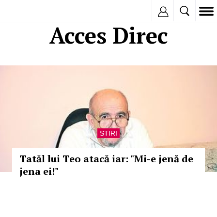
Inregistreaza
Acces Direc
STIRI
Tatăl lui Teo atacă iar: "Mi-e jenă de
jena ei!"