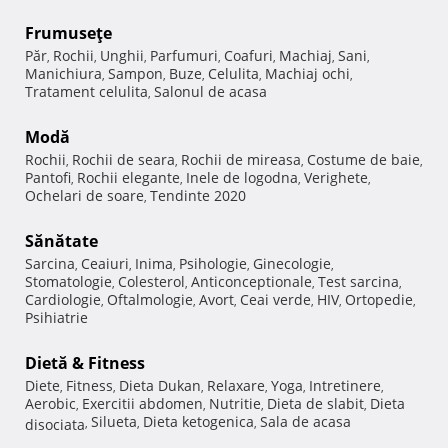
Frumuseţe
Păr
Rochii
Unghii
Parfumuri
Coafuri
Machiaj
Sani
,
,
,
,
,
,
,
Manichiura
Sampon
Buze
Celulita
Machiaj ochi
,
,
,
,
,
Tratament celulita
Salonul de acasa
,
Modă
Rochii
Rochii de seara
Rochii de mireasa
Costume de baie
,
,
,
,
Pantofi
Rochii elegante
Inele de logodna
Verighete
,
,
,
,
Ochelari de soare
Tendinte 2020
,
Sănătate
Sarcina
Ceaiuri
Inima
Psihologie
Ginecologie
,
,
,
,
,
Stomatologie
Colesterol
Anticonceptionale
Test sarcina
,
,
,
,
Cardiologie
Oftalmologie
Avort
Ceai verde
HIV
Ortopedie
,
,
,
,
,
,
Psihiatrie
Dietă & Fitness
Diete
Fitness
Dieta Dukan
Relaxare
Yoga
Intretinere
,
,
,
,
,
,
Aerobic
Exercitii abdomen
Nutritie
Dieta de slabit
Dieta
,
,
,
,
Silueta
Dieta ketogenica
Sala de acasa
disociata
,
,
,