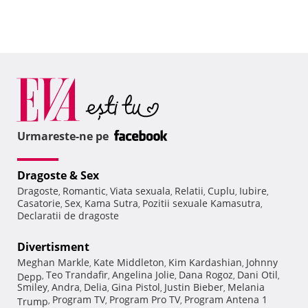
Urmareste-ne pe
Dragoste & Sex
Dragoste
Romantic
Viata sexuala
Relatii
Cuplu
Iubire
,
,
,
,
,
,
Casatorie
Sex
Kama Sutra
Pozitii sexuale Kamasutra
,
,
,
,
Declaratii de dragoste
Divertisment
Meghan Markle
Kate Middleton
Kim Kardashian
Johnny
,
,
,
Teo Trandafir
Angelina Jolie
Dana Rogoz
Dani Otil
Depp
,
,
,
,
,
Smiley
Andra
Delia
Gina Pistol
Justin Bieber
Melania
,
,
,
,
,
Program TV
Program Pro TV
Program Antena 1
Trump
,
,
,