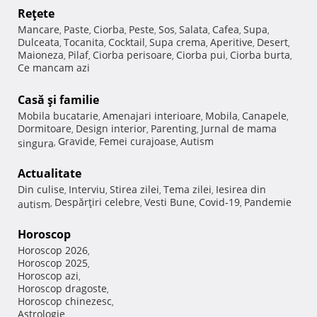
Reţete
Mancare
Paste
Ciorba
Peste
Sos
Salata
Cafea
Supa
,
,
,
,
,
,
,
,
Dulceata
Tocanita
Cocktail
Supa crema
Aperitive
Desert
,
,
,
,
,
,
Maioneza
Pilaf
Ciorba perisoare
Ciorba pui
Ciorba burta
,
,
,
,
,
Ce mancam azi
Casă şi familie
Mobila bucatarie
Amenajari interioare
Mobila
Canapele
,
,
,
,
Dormitoare
Design interior
Parenting
Jurnal de mama
,
,
,
Gravide
Femei curajoase
Autism
singura
,
,
,
Actualitate
Din culise
Interviu
Stirea zilei
Tema zilei
Iesirea din
,
,
,
,
Despărţiri celebre
Vesti Bune
Covid-19
Pandemie
autism
,
,
,
,
Horoscop
Horoscop 2026
,
Horoscop 2025
,
Horoscop azi
,
Horoscop dragoste
,
Horoscop chinezesc
,
Astrologie
,