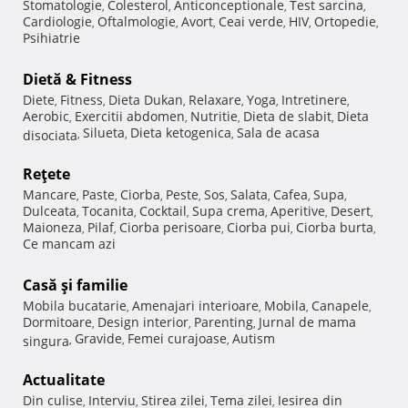
Stomatologie
Colesterol
Anticonceptionale
Test sarcina
,
,
,
,
Cardiologie
Oftalmologie
Avort
Ceai verde
HIV
Ortopedie
,
,
,
,
,
,
Psihiatrie
Dietă & Fitness
Diete
Fitness
Dieta Dukan
Relaxare
Yoga
Intretinere
,
,
,
,
,
,
Aerobic
Exercitii abdomen
Nutritie
Dieta de slabit
Dieta
,
,
,
,
Silueta
Dieta ketogenica
Sala de acasa
disociata
,
,
,
Reţete
Mancare
Paste
Ciorba
Peste
Sos
Salata
Cafea
Supa
,
,
,
,
,
,
,
,
Dulceata
Tocanita
Cocktail
Supa crema
Aperitive
Desert
,
,
,
,
,
,
Maioneza
Pilaf
Ciorba perisoare
Ciorba pui
Ciorba burta
,
,
,
,
,
Ce mancam azi
Casă şi familie
Mobila bucatarie
Amenajari interioare
Mobila
Canapele
,
,
,
,
Dormitoare
Design interior
Parenting
Jurnal de mama
,
,
,
Gravide
Femei curajoase
Autism
singura
,
,
,
Actualitate
Din culise
Interviu
Stirea zilei
Tema zilei
Iesirea din
,
,
,
,