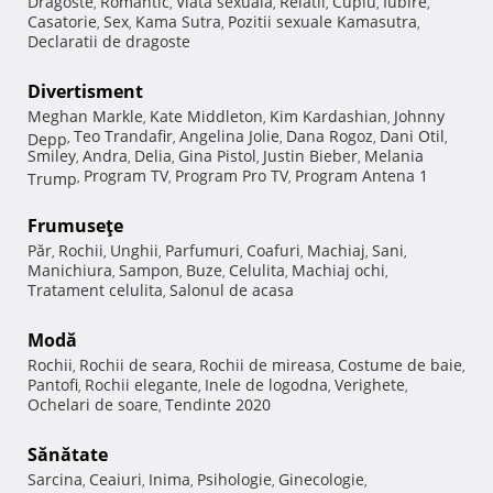
Dragoste
Romantic
Viata sexuala
Relatii
Cuplu
Iubire
,
,
,
,
,
,
Casatorie
Sex
Kama Sutra
Pozitii sexuale Kamasutra
,
,
,
,
Declaratii de dragoste
Divertisment
Meghan Markle
Kate Middleton
Kim Kardashian
Johnny
,
,
,
Teo Trandafir
Angelina Jolie
Dana Rogoz
Dani Otil
Depp
,
,
,
,
,
Smiley
Andra
Delia
Gina Pistol
Justin Bieber
Melania
,
,
,
,
,
Program TV
Program Pro TV
Program Antena 1
Trump
,
,
,
Frumuseţe
Păr
Rochii
Unghii
Parfumuri
Coafuri
Machiaj
Sani
,
,
,
,
,
,
,
Manichiura
Sampon
Buze
Celulita
Machiaj ochi
,
,
,
,
,
Tratament celulita
Salonul de acasa
,
Modă
Rochii
Rochii de seara
Rochii de mireasa
Costume de baie
,
,
,
,
Pantofi
Rochii elegante
Inele de logodna
Verighete
,
,
,
,
Ochelari de soare
Tendinte 2020
,
Sănătate
Sarcina
Ceaiuri
Inima
Psihologie
Ginecologie
,
,
,
,
,