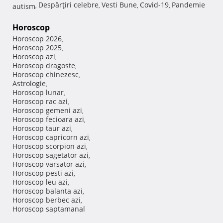
Despărţiri celebre
Vesti Bune
Covid-19
Pandemie
autism
,
,
,
,
Horoscop
Horoscop 2026
,
Horoscop 2025
,
Horoscop azi
,
Horoscop dragoste
,
Horoscop chinezesc
,
Astrologie
,
Horoscop lunar
,
Horoscop rac azi
,
Horoscop gemeni azi
,
Horoscop fecioara azi
,
Horoscop taur azi
,
Horoscop capricorn azi
,
Horoscop scorpion azi
,
Horoscop sagetator azi
,
Horoscop varsator azi
,
Horoscop pesti azi
,
Horoscop leu azi
,
Horoscop balanta azi
,
Horoscop berbec azi
,
Horoscop saptamanal