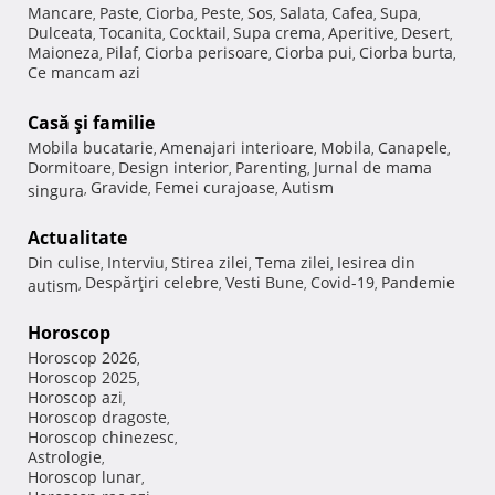
Mancare
Paste
Ciorba
Peste
Sos
Salata
Cafea
Supa
,
,
,
,
,
,
,
,
Dulceata
Tocanita
Cocktail
Supa crema
Aperitive
Desert
,
,
,
,
,
,
Maioneza
Pilaf
Ciorba perisoare
Ciorba pui
Ciorba burta
,
,
,
,
,
Ce mancam azi
Casă şi familie
Mobila bucatarie
Amenajari interioare
Mobila
Canapele
,
,
,
,
Dormitoare
Design interior
Parenting
Jurnal de mama
,
,
,
Gravide
Femei curajoase
Autism
singura
,
,
,
Actualitate
Din culise
Interviu
Stirea zilei
Tema zilei
Iesirea din
,
,
,
,
Despărţiri celebre
Vesti Bune
Covid-19
Pandemie
autism
,
,
,
,
Horoscop
Horoscop 2026
,
Horoscop 2025
,
Horoscop azi
,
Horoscop dragoste
,
Horoscop chinezesc
,
Astrologie
,
Horoscop lunar
,