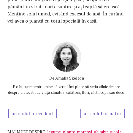
pământ în strat foarte subțire și așteaptă să crească.
Menține solul umed, evitând excesul de apă. În curând
vei avea o plantă cu totul specială în casă.
De
Amalia Skelton
E o bucurie pentru mine să scriu! Îmi place să scriu zilnic despre
despre diete, stil de viață sănătos, călătorii, flori, cărți, copii sau deco.
articolul precedent
articolul urmator
MAI MULT DESPRE:
legume
,
plante
,
morcovi
,
ghimbir
,
rucola