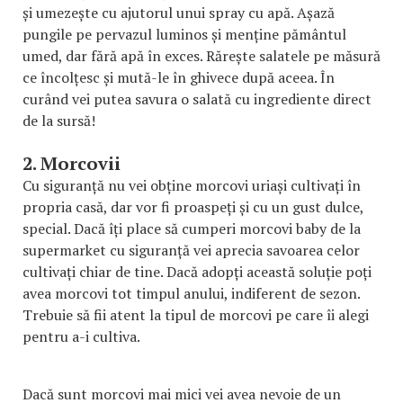
și umezește cu ajutorul unui spray cu apă. Așază
pungile pe pervazul luminos și menține pământul
umed, dar fără apă în exces. Rărește salatele pe măsură
ce încolțesc și mută-le în ghivece după aceea. În
curând vei putea savura o salată cu ingrediente direct
de la sursă!
2. Morcovii
Cu siguranță nu vei obține morcovi uriași cultivați în
propria casă, dar vor fi proaspeți și cu un gust dulce,
special. Dacă îți place să cumperi morcovi baby de la
supermarket cu siguranță vei aprecia savoarea celor
cultivați chiar de tine. Dacă adopți această soluție poți
avea morcovi tot timpul anului, indiferent de sezon.
Trebuie să fii atent la tipul de morcovi pe care îi alegi
pentru a-i cultiva.
Dacă sunt morcovi mai mici vei avea nevoie de un