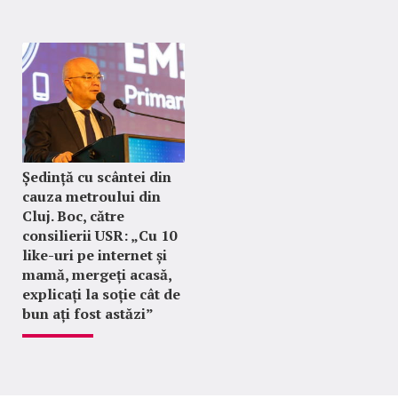
Ședință cu scântei din
cauza metroului din
Cluj. Boc, către
consilierii USR: „Cu 10
like-uri pe internet și
mamă, mergeți acasă,
explicați la soție cât de
bun ați fost astăzi”