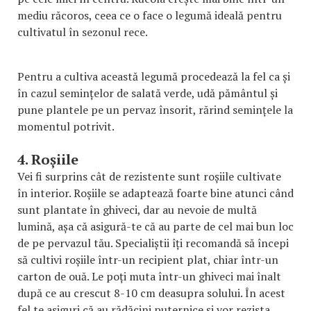
mediu răcoros, ceea ce o face o legumă ideală pentru
cultivatul în sezonul rece.
Pentru a cultiva această legumă procedează la fel ca și
în cazul semințelor de salată verde, udă pământul și
pune plantele pe un pervaz însorit, rărind semințele la
momentul potrivit.
4. Roșiile
Vei fi surprins cât de rezistente sunt roșiile cultivate
în interior. Roșiile se adaptează foarte bine atunci când
sunt plantate în ghiveci, dar au nevoie de multă
lumină, așa că asigură-te că au parte de cel mai bun loc
de pe pervazul tău. Specialiștii îți recomandă să începi
să cultivi roșiile într-un recipient plat, chiar într-un
carton de ouă. Le poți muta într-un ghiveci mai înalt
după ce au crescut 8-10 cm deasupra solului. În acest
fel te asiguri că au rădăcini puternice și vor rezista