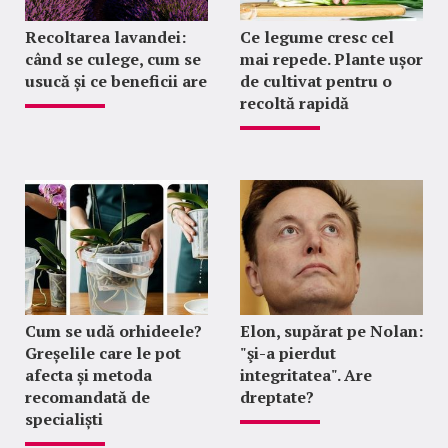
Recoltarea lavandei:
Ce legume cresc cel
când se culege, cum se
mai repede. Plante ușor
usucă și ce beneficii are
de cultivat pentru o
recoltă rapidă
Cum se udă orhideele?
Elon, supărat pe Nolan:
Greșelile care le pot
"şi-a pierdut
afecta și metoda
integritatea". Are
recomandată de
dreptate?
specialiști