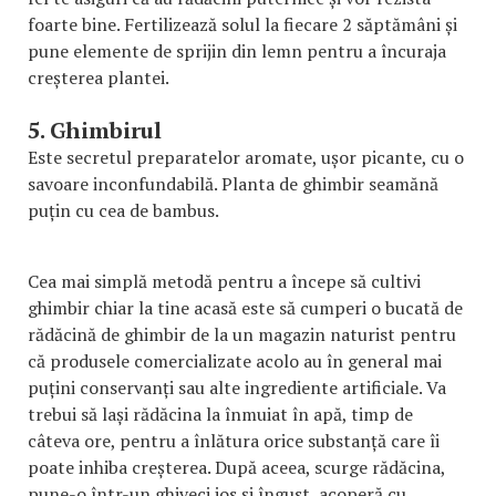
foarte bine. Fertilizează solul la fiecare 2 săptămâni și
pune elemente de sprijin din lemn pentru a încuraja
creșterea plantei.
5. Ghimbirul
Este secretul preparatelor aromate, ușor picante, cu o
savoare inconfundabilă. Planta de ghimbir seamănă
puțin cu cea de bambus.
Cea mai simplă metodă pentru a începe să cultivi
ghimbir chiar la tine acasă este să cumperi o bucată de
rădăcină de ghimbir de la un magazin naturist pentru
că produsele comercializate acolo au în general mai
puțini conservanți sau alte ingrediente artificiale. Va
trebui să lași rădăcina la înmuiat în apă, timp de
câteva ore, pentru a înlătura orice substanță care îi
poate inhiba creșterea. După aceea, scurge rădăcina,
pune-o într-un ghiveci jos și îngust, acoperă cu