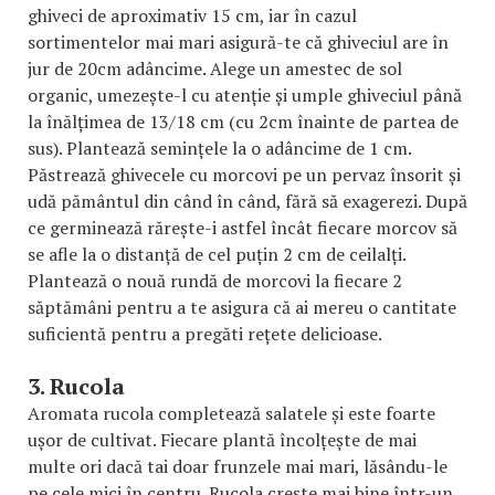
ghiveci de aproximativ 15 cm, iar în cazul
sortimentelor mai mari asigură-te că ghiveciul are în
jur de 20cm adâncime. Alege un amestec de sol
organic, umezește-l cu atenție și umple ghiveciul până
la înălțimea de 13/18 cm (cu 2cm înainte de partea de
sus). Plantează semințele la o adâncime de 1 cm.
Păstrează ghivecele cu morcovi pe un pervaz însorit și
udă pământul din când în când, fără să exagerezi. După
ce germinează rărește-i astfel încât fiecare morcov să
se afle la o distanță de cel puțin 2 cm de ceilalți.
Plantează o nouă rundă de morcovi la fiecare 2
săptămâni pentru a te asigura că ai mereu o cantitate
suficientă pentru a pregăti rețete delicioase.
3. Rucola
Aromata rucola completează salatele și este foarte
ușor de cultivat. Fiecare plantă încolțește de mai
multe ori dacă tai doar frunzele mai mari, lăsându-le
pe cele mici în centru. Rucola crește mai bine într-un