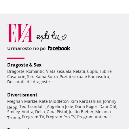
Urmareste-ne pe
Dragoste & Sex
Dragoste
Romantic
Viata sexuala
Relatii
Cuplu
Iubire
,
,
,
,
,
,
Casatorie
Sex
Kama Sutra
Pozitii sexuale Kamasutra
,
,
,
,
Declaratii de dragoste
Divertisment
Meghan Markle
Kate Middleton
Kim Kardashian
Johnny
,
,
,
Teo Trandafir
Angelina Jolie
Dana Rogoz
Dani Otil
Depp
,
,
,
,
,
Smiley
Andra
Delia
Gina Pistol
Justin Bieber
Melania
,
,
,
,
,
Program TV
Program Pro TV
Program Antena 1
Trump
,
,
,