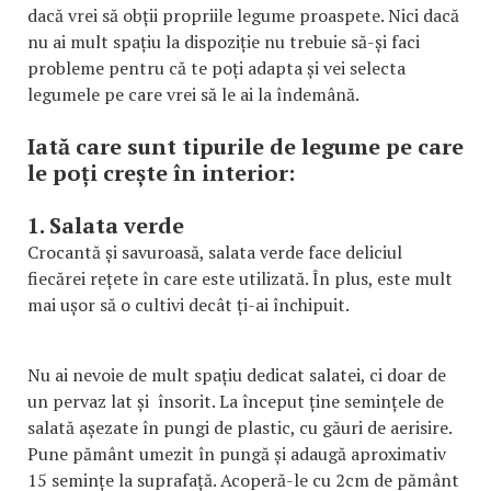
dacă vrei să obții propriile legume proaspete. Nici dacă
nu ai mult spațiu la dispoziție nu trebuie să-și faci
probleme pentru că te poți adapta și vei selecta
legumele pe care vrei să le ai la îndemână.
Iată care sunt tipurile de legume pe care
le poți crește în interior:
1. Salata verde
Crocantă și savuroasă, salata verde face deliciul
fiecărei rețete în care este utilizată. În plus, este mult
mai ușor să o cultivi decât ți-ai închipuit.
Nu ai nevoie de mult spațiu dedicat salatei, ci doar de
un pervaz lat și însorit. La început ține semințele de
salată așezate în pungi de plastic, cu găuri de aerisire.
Pune pământ umezit în pungă și adaugă aproximativ
15 semințe la suprafață. Acoperă-le cu 2cm de pământ