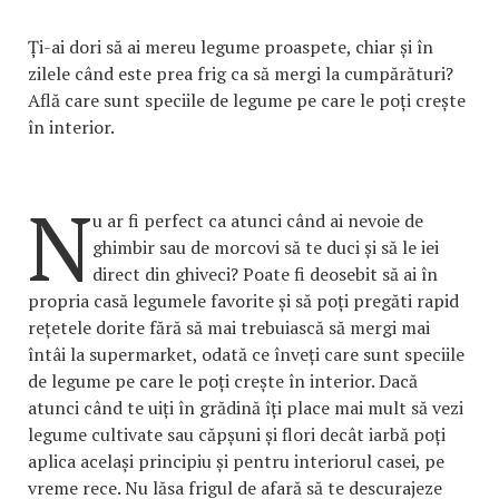
Ți-ai dori să ai mereu legume proaspete, chiar și în
zilele când este prea frig ca să mergi la cumpărături?
Află care sunt speciile de legume pe care le poți crește
în interior.
N
u ar fi perfect ca atunci când ai nevoie de
ghimbir sau de morcovi să te duci și să le iei
direct din ghiveci? Poate fi deosebit să ai în
propria casă legumele favorite și să poți pregăti rapid
rețetele dorite fără să mai trebuiască să mergi mai
întâi la supermarket, odată ce înveți care sunt speciile
de legume pe care le poți crește în interior. Dacă
atunci când te uiți în grădină îți place mai mult să vezi
legume cultivate sau căpșuni și flori decât iarbă poți
aplica același principiu și pentru interiorul casei, pe
vreme rece. Nu lăsa frigul de afară să te descurajeze