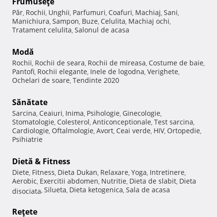
Frumuseţe
Păr
Rochii
Unghii
Parfumuri
Coafuri
Machiaj
Sani
,
,
,
,
,
,
,
Manichiura
Sampon
Buze
Celulita
Machiaj ochi
,
,
,
,
,
Tratament celulita
Salonul de acasa
,
Modă
Rochii
Rochii de seara
Rochii de mireasa
Costume de baie
,
,
,
,
Pantofi
Rochii elegante
Inele de logodna
Verighete
,
,
,
,
Ochelari de soare
Tendinte 2020
,
Sănătate
Sarcina
Ceaiuri
Inima
Psihologie
Ginecologie
,
,
,
,
,
Stomatologie
Colesterol
Anticonceptionale
Test sarcina
,
,
,
,
Cardiologie
Oftalmologie
Avort
Ceai verde
HIV
Ortopedie
,
,
,
,
,
,
Psihiatrie
Dietă & Fitness
Diete
Fitness
Dieta Dukan
Relaxare
Yoga
Intretinere
,
,
,
,
,
,
Aerobic
Exercitii abdomen
Nutritie
Dieta de slabit
Dieta
,
,
,
,
Silueta
Dieta ketogenica
Sala de acasa
disociata
,
,
,
Reţete