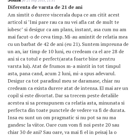
pe 21 Sep 2015, 21:51
Diferenta de varsta de 21 de ani
Am simtit o durere viscerala dupa ce am citit acest
articol si "Imi pare rau ca nu vei afla cat de mult te
iubesc" si desigur ca am plans, instant, asa cum nu am
mai facut-o de ceva timp. Mi-au amintit de relatia mea
cu un barbat de 42 de ani (eu 21). Suntem impreuna de
un an, iar timp de 10 luni, eu credeam ca el are 28 de
ani si ca totul e perfect(arata foarte bine pentru
varsta lui). Atat de frumos m-a mintit in tot timpul
asta, pana cand, acum 2 luni, mi-a spus adevarul.
Desigur ca tot paradisul meu se daramase, chiar nu
credeam ca exista durere atat de intensa. El mai are un
copil si este divortat. Dar sa trecem peste detaliile
acestea si sa presupunem ca relatia asta, minunata si
perfecta din toate punctele de vedere va fi de durata.
Insa eu sunt un om pragmatic si nu pot sa nu ma
gandesc la viitor. Oare cum vom fi noi peste 20 sau
chiar 30 de ani? Sau oare, va mai fi el in peisaj la o