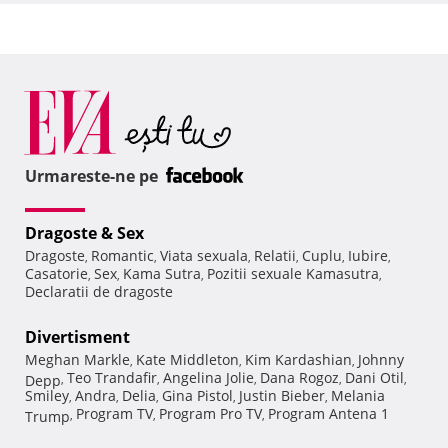
Urmareste-ne pe
Dragoste & Sex
Dragoste
Romantic
Viata sexuala
Relatii
Cuplu
Iubire
,
,
,
,
,
,
Casatorie
Sex
Kama Sutra
Pozitii sexuale Kamasutra
,
,
,
,
Declaratii de dragoste
Divertisment
Meghan Markle
Kate Middleton
Kim Kardashian
Johnny
,
,
,
Teo Trandafir
Angelina Jolie
Dana Rogoz
Dani Otil
Depp
,
,
,
,
,
Smiley
Andra
Delia
Gina Pistol
Justin Bieber
Melania
,
,
,
,
,
Program TV
Program Pro TV
Program Antena 1
Trump
,
,
,