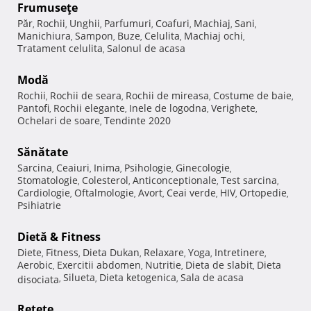
Frumuseţe
Păr
Rochii
Unghii
Parfumuri
Coafuri
Machiaj
Sani
,
,
,
,
,
,
,
Manichiura
Sampon
Buze
Celulita
Machiaj ochi
,
,
,
,
,
Tratament celulita
Salonul de acasa
,
Modă
Rochii
Rochii de seara
Rochii de mireasa
Costume de baie
,
,
,
,
Pantofi
Rochii elegante
Inele de logodna
Verighete
,
,
,
,
Ochelari de soare
Tendinte 2020
,
Sănătate
Sarcina
Ceaiuri
Inima
Psihologie
Ginecologie
,
,
,
,
,
Stomatologie
Colesterol
Anticonceptionale
Test sarcina
,
,
,
,
Cardiologie
Oftalmologie
Avort
Ceai verde
HIV
Ortopedie
,
,
,
,
,
,
Psihiatrie
Dietă & Fitness
Diete
Fitness
Dieta Dukan
Relaxare
Yoga
Intretinere
,
,
,
,
,
,
Aerobic
Exercitii abdomen
Nutritie
Dieta de slabit
Dieta
,
,
,
,
Silueta
Dieta ketogenica
Sala de acasa
disociata
,
,
,
Reţete