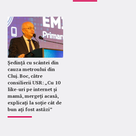
Ședință cu scântei din
cauza metroului din
Cluj. Boc, către
consilierii USR: „Cu 10
like-uri pe internet și
mamă, mergeți acasă,
explicați la soție cât de
bun ați fost astăzi”