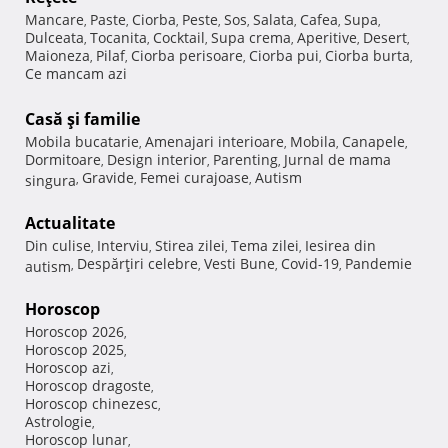
Mancare
Paste
Ciorba
Peste
Sos
Salata
Cafea
Supa
,
,
,
,
,
,
,
,
Dulceata
Tocanita
Cocktail
Supa crema
Aperitive
Desert
,
,
,
,
,
,
Maioneza
Pilaf
Ciorba perisoare
Ciorba pui
Ciorba burta
,
,
,
,
,
Ce mancam azi
Casă şi familie
Mobila bucatarie
Amenajari interioare
Mobila
Canapele
,
,
,
,
Dormitoare
Design interior
Parenting
Jurnal de mama
,
,
,
Gravide
Femei curajoase
Autism
singura
,
,
,
Actualitate
Din culise
Interviu
Stirea zilei
Tema zilei
Iesirea din
,
,
,
,
Despărţiri celebre
Vesti Bune
Covid-19
Pandemie
autism
,
,
,
,
Horoscop
Horoscop 2026
,
Horoscop 2025
,
Horoscop azi
,
Horoscop dragoste
,
Horoscop chinezesc
,
Astrologie
,
Horoscop lunar
,