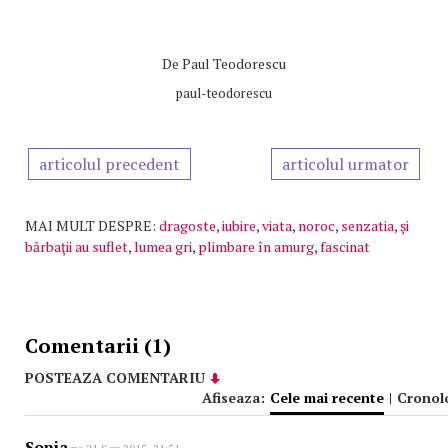
De
Paul Teodorescu
paul-teodorescu
articolul precedent
articolul urmator
MAI MULT DESPRE:
dragoste
,
iubire
,
viata
,
noroc
,
senzatia
,
şi
bărbaţii au suflet
,
lumea gri
,
plimbare în amurg
,
fascinat
Comentarii (1)
POSTEAZA COMENTARIU
Afiseaza:
Cele mai recente
|
Cronol
Sonia