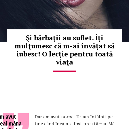
Şi bărbaţii au suflet. Îţi
mulţumesc că m-ai învăţat să
iubesc! O lecţie pentru toată
viaţa
am avut
Dar am avut noroc. Te-am întâlnit pe
veai mâna
tine când încă n-a fost prea târziu. Mă