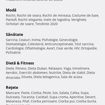
Modă
Rochii
Rochii de seara
Rochii de mireasa
Costume de baie
,
,
,
,
Pantofi
Rochii elegante
Inele de logodna
Verighete
,
,
,
,
Ochelari de soare
Tendinte 2020
,
Sănătate
Sarcina
Ceaiuri
Inima
Psihologie
Ginecologie
,
,
,
,
,
Stomatologie
Colesterol
Anticonceptionale
Test sarcina
,
,
,
,
Cardiologie
Oftalmologie
Avort
Ceai verde
HIV
Ortopedie
,
,
,
,
,
,
Psihiatrie
Dietă & Fitness
Diete
Fitness
Dieta Dukan
Relaxare
Yoga
Intretinere
,
,
,
,
,
,
Aerobic
Exercitii abdomen
Nutritie
Dieta de slabit
Dieta
,
,
,
,
Silueta
Dieta ketogenica
Sala de acasa
disociata
,
,
,
Reţete
Mancare
Paste
Ciorba
Peste
Sos
Salata
Cafea
Supa
,
,
,
,
,
,
,
,
Dulceata
Tocanita
Cocktail
Supa crema
Aperitive
Desert
,
,
,
,
,
,
Maioneza
Pilaf
Ciorba perisoare
Ciorba pui
Ciorba burta
,
,
,
,
,