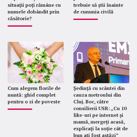
situații poți rămâne cu
trebuie să știi înainte
numele dobândit prin
de cununia civilă
căsătorie?
Cum alegem florile de
Ședință cu scântei din
nuntă: ghid complet
cauza metroului din
pentru o zi de poveste
Cluj. Boc, către
consilierii USR: „Cu 10
like-uri pe internet și
mamă, mergeți acasă,
explicați la soție cât de
bun ați fost astăzi”