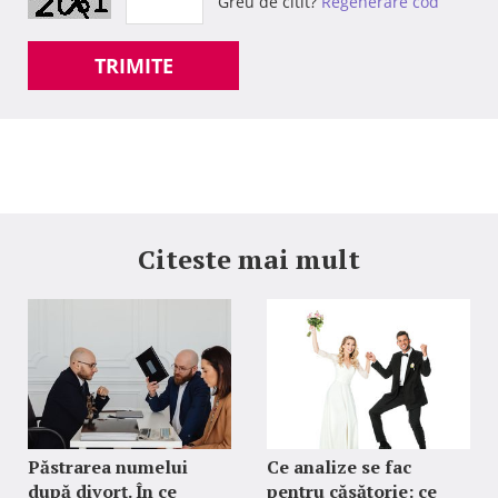
Greu de citit?
Regenerare cod
TRIMITE
Citeste mai mult
Păstrarea numelui
Ce analize se fac
după divorț. În ce
pentru căsătorie: ce