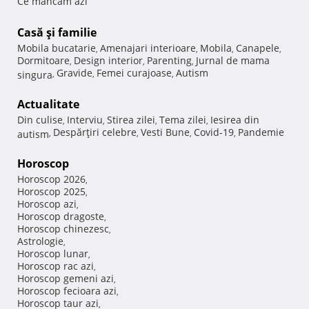
Ce mancam azi
Casă şi familie
Mobila bucatarie
Amenajari interioare
Mobila
Canapele
,
,
,
,
Dormitoare
Design interior
Parenting
Jurnal de mama
,
,
,
Gravide
Femei curajoase
Autism
singura
,
,
,
Actualitate
Din culise
Interviu
Stirea zilei
Tema zilei
Iesirea din
,
,
,
,
Despărţiri celebre
Vesti Bune
Covid-19
Pandemie
autism
,
,
,
,
Horoscop
Horoscop 2026
,
Horoscop 2025
,
Horoscop azi
,
Horoscop dragoste
,
Horoscop chinezesc
,
Astrologie
,
Horoscop lunar
,
Horoscop rac azi
,
Horoscop gemeni azi
,
Horoscop fecioara azi
,
Horoscop taur azi
,