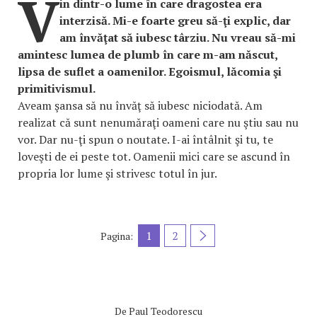
V
in dintr-o lume în care dragostea era
interzisă. Mi-e foarte greu să-ţi explic, dar
am învăţat să iubesc târziu. Nu vreau să-mi
amintesc lumea de plumb în care m-am născut,
lipsa de suflet a oamenilor. Egoismul, lăcomia şi
primitivismul.
Aveam şansa să nu învăţ să iubesc niciodată. Am
realizat că sunt nenumăraţi oameni care nu ştiu sau nu
vor. Dar nu-ţi spun o noutate. I-ai întâlnit şi tu, te
loveşti de ei peste tot. Oamenii mici care se ascund în
propria lor lume şi strivesc totul în jur.
1
2
Pagina:
De
Paul Teodorescu