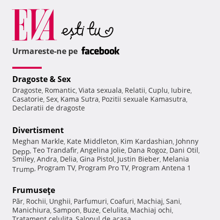
Urmareste-ne pe
Dragoste & Sex
Dragoste
Romantic
Viata sexuala
Relatii
Cuplu
Iubire
,
,
,
,
,
,
Casatorie
Sex
Kama Sutra
Pozitii sexuale Kamasutra
,
,
,
,
Declaratii de dragoste
Divertisment
Meghan Markle
Kate Middleton
Kim Kardashian
Johnny
,
,
,
Teo Trandafir
Angelina Jolie
Dana Rogoz
Dani Otil
Depp
,
,
,
,
,
Smiley
Andra
Delia
Gina Pistol
Justin Bieber
Melania
,
,
,
,
,
Program TV
Program Pro TV
Program Antena 1
Trump
,
,
,
Frumuseţe
Păr
Rochii
Unghii
Parfumuri
Coafuri
Machiaj
Sani
,
,
,
,
,
,
,
Manichiura
Sampon
Buze
Celulita
Machiaj ochi
,
,
,
,
,
Tratament celulita
Salonul de acasa
,