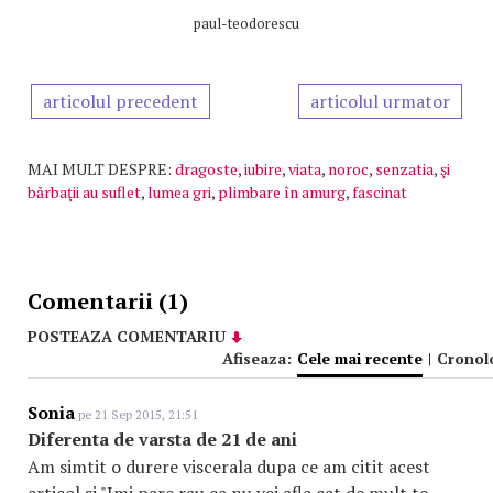
paul-teodorescu
articolul precedent
articolul urmator
MAI MULT DESPRE:
dragoste
,
iubire
,
viata
,
noroc
,
senzatia
,
şi
bărbaţii au suflet
,
lumea gri
,
plimbare în amurg
,
fascinat
Comentarii (1)
POSTEAZA COMENTARIU
Afiseaza:
Cele mai recente
|
Cronol
Sonia
pe 21 Sep 2015, 21:51
Diferenta de varsta de 21 de ani
Am simtit o durere viscerala dupa ce am citit acest