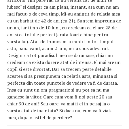
articol si "Imi pare rau ca nu vei afla cat de mult te
iubesc" si desigur ca am plans, instant, asa cum nu am
mai facut-o de ceva timp. Mi-au amintit de relatia mea
cu un barbat de 42 de ani (eu 21). Suntem impreuna de
un an, iar timp de 10 luni, eu credeam ca el are 28 de
ani si ca totul e perfect(arata foarte bine pentru
varsta lui). Atat de frumos m-a mintit in tot timpul
asta, pana cand, acum 2 luni, mi-a spus adevarul.
Desigur ca tot paradisul meu se daramase, chiar nu
credeam ca exista durere atat de intensa. El mai are un
copil si este divortat. Dar sa trecem peste detaliile
acestea si sa presupunem ca relatia asta, minunata si
perfecta din toate punctele de vedere va fi de durata.
Insa eu sunt un om pragmatic si nu pot sa nu ma
gandesc la viitor. Oare cum vom fi noi peste 20 sau
chiar 30 de ani? Sau oare, va mai fi el in peisaj la o
varsta atat de inaintata? Si daca nu, cum va fi viata
mea, dupa o astfel de pierdere?