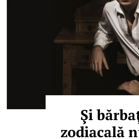
Şi bărba
zodiacală n