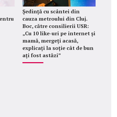
Ședință cu scântei din
entru
cauza metroului din Cluj.
Boc, către consilierii USR:
„Cu 10 like-uri pe internet și
mamă, mergeți acasă,
explicați la soție cât de bun
ați fost astăzi”