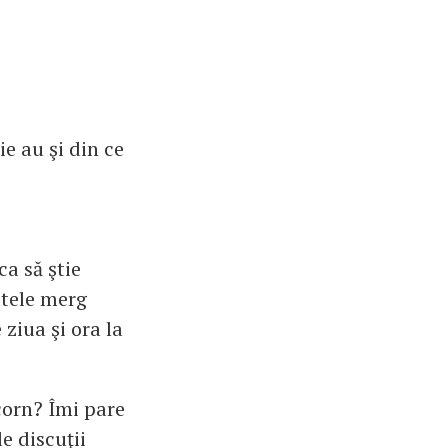
ie au şi din ce
ca să ştie
ltele merg
ziua şi ora la
corn? Îmi pare
e discuţii