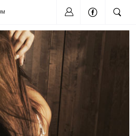
Nu ai cont?
Inregistreaza-
UM