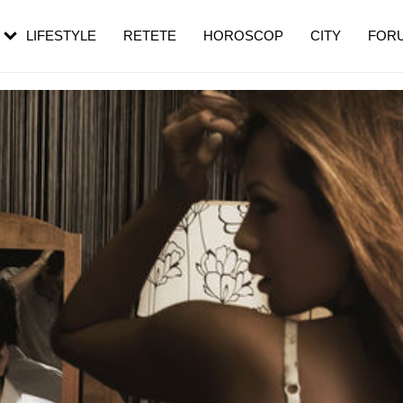
rebui să mergi
și 60 de ani. De ce te trezești mai des
pe măsură ce înaintezi în vârstă
LIFESTYLE
RETETE
HOROSCOP
CITY
FOR