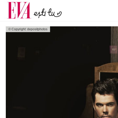
menopauză și când ar t
Carieră
la medic
Actualitate
© Copyright: depositphotos