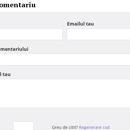
comentariu
Emailul tau
omentariului
l tau
Greu de citit?
Regenerare cod