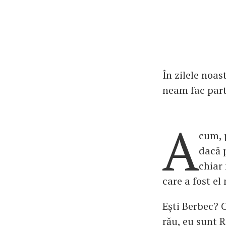
În zilele noas
neam fac part
A
cum, p
dacă 
chiar 
care a fost el
Eşti Berbec? 
rău, eu sunt 