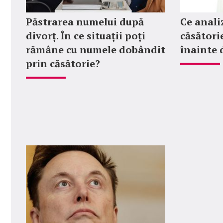
Păstrarea numelui după
Ce anali
divorț. În ce situații poți
căsătorie
rămâne cu numele dobândit
înainte 
prin căsătorie?