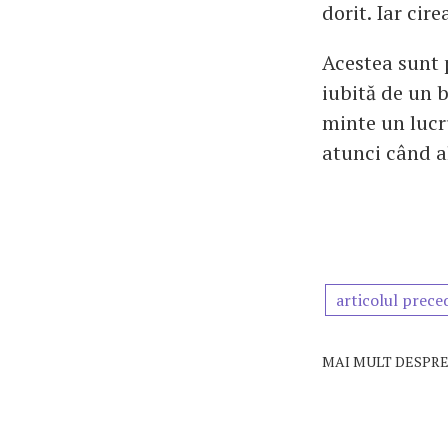
dorit. Iar cire
Acestea sunt p
iubită de un b
minte un lucr
atunci când al
articolul prece
MAI MULT DESPRE