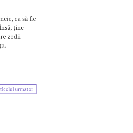
meie, ca să fie
Însă, ţine
re zodii
ţa.
ticolul urmator