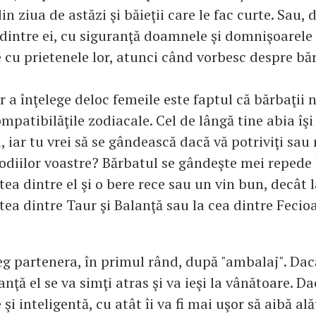
din ziua de astăzi şi băieţii care le fac curte. Sau,
 dintre ei, cu siguranţă doamnele şi domnişoarele 
cu prietenele lor, atunci când vorbesc despre băr
 a înţelege deloc femeile este faptul că bărbaţii
mpatibilăţile zodiacale. Cel de lângă tine abia îş
, iar tu vrei să se gândească dacă vă potriviţi sau
zodiilor voastre? Bărbatul se gândeşte mei repede 
ea dintre el şi o bere rece sau un vin bun, decât 
ea dintre Taur şi Balanţă sau la cea dintre Fecioa
leg partenera, în primul rând, după "ambalaj". Dac
anţă el se va simţi atras şi va ieşi la vânătoare. D
şi inteligentă, cu atât îi va fi mai uşor să aibă al