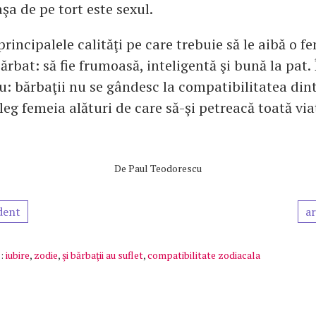
aşa de pe tort este sexul.
rincipalele calităţi pe care trebuie să le aibă o fe
ărbat: să fie frumoasă, inteligentă şi bună la pat. 
u: bărbaţii nu se gândesc la compatibilitatea dint
eg femeia alături de care să-şi petreacă toată via
De
Paul Teodorescu
dent
ar
:
iubire
,
zodie
,
şi bărbaţii au suflet
,
compatibilitate zodiacala