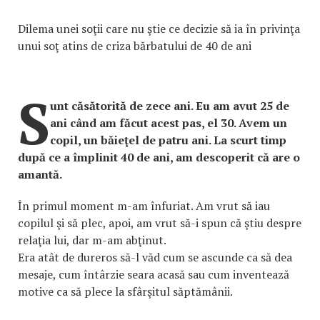
Dilema unei soţii care nu ştie ce decizie să ia în privinţa
unui soţ atins de criza bărbatului de 40 de ani
S
unt căsătorită de zece ani. Eu am avut 25 de
ani când am făcut acest pas, el 30. Avem un
copil, un băieţel de patru ani. La scurt timp
după ce a împlinit 40 de ani, am descoperit că are o
amantă.
În primul moment m-am înfuriat. Am vrut să iau
copilul şi să plec, apoi, am vrut să-i spun că ştiu despre
relaţia lui, dar m-am abţinut.
Era atât de dureros să-l văd cum se ascunde ca să dea
mesaje, cum întârzie seara acasă sau cum inventează
motive ca să plece la sfârşitul săptămânii.