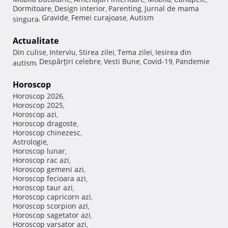
Dormitoare
Design interior
Parenting
Jurnal de mama
,
,
,
Gravide
Femei curajoase
Autism
singura
,
,
,
Actualitate
Din culise
Interviu
Stirea zilei
Tema zilei
Iesirea din
,
,
,
,
Despărţiri celebre
Vesti Bune
Covid-19
Pandemie
autism
,
,
,
,
Horoscop
Horoscop 2026
,
Horoscop 2025
,
Horoscop azi
,
Horoscop dragoste
,
Horoscop chinezesc
,
Astrologie
,
Horoscop lunar
,
Horoscop rac azi
,
Horoscop gemeni azi
,
Horoscop fecioara azi
,
Horoscop taur azi
,
Horoscop capricorn azi
,
Horoscop scorpion azi
,
Horoscop sagetator azi
,
Horoscop varsator azi
,