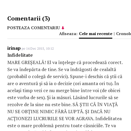
Comentarii (3)
POSTEAZA COMENTARIU
Afiseaza:
Cele mai recente
|
Cronol
irinap
pe 14 Dec 2015, 10:12
Infidelitate
MARE GREȘEALĂ! El va înțelege că procedează corect.
Se va îndepărta de tine. Se va îndrăgosti de cealaltă
(probabil o colegă de servici). Spune-i deschis că știi că
are o aventură și să ia o decizie (ori amanta ori tu). În
același timp vezi ce nu merge bine între voi (de obicei
este vorba de sex). Și ia măsuri. Lăsând lucrurile să se
rezolve de la sine nu este bine. SĂ ȘTII CĂ ÎN VIAȚĂ
NU SE OBȚINE NIMIC FĂRĂ LUPTĂ. ȘI DACĂ NU
ACȚIONEZI LUCRURILE SE VOR AGRAVA. Infidelitatea
este o mare problemă pentru toate căsniciile. Te va