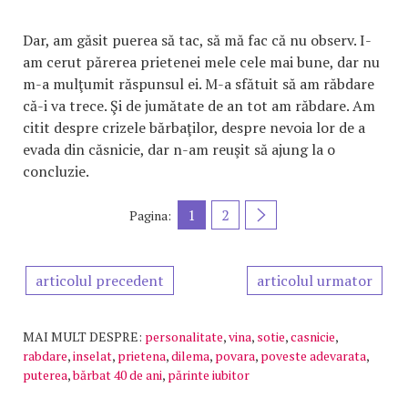
Dar, am găsit puerea să tac, să mă fac că nu observ. I-
am cerut părerea prietenei mele cele mai bune, dar nu
m-a mulţumit răspunsul ei. M-a sfătuit să am răbdare
că-i va trece. Şi de jumătate de an tot am răbdare. Am
citit despre crizele bărbaţilor, despre nevoia lor de a
evada din căsnicie, dar n-am reuşit să ajung la o
concluzie.
1
2
Pagina:
articolul precedent
articolul urmator
MAI MULT DESPRE:
personalitate
,
vina
,
sotie
,
casnicie
,
rabdare
,
inselat
,
prietena
,
dilema
,
povara
,
poveste adevarata
,
puterea
,
bărbat 40 de ani
,
părinte iubitor