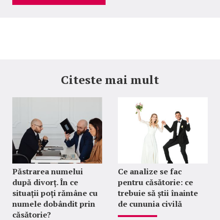
Citeste mai mult
Păstrarea numelui
Ce analize se fac
după divorț. În ce
pentru căsătorie: ce
situații poți rămâne cu
trebuie să știi înainte
numele dobândit prin
de cununia civilă
căsătorie?