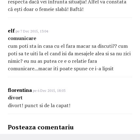
respecta dacă vei înfrunta situația! Alfel va constata
că ești doar o femeie slabă! Baftă!
elf
pe 7 Dec 2015, 13:04
comunicare
cum poti sta in casa cu el fara macar sa discuti?? cum
poti sa te uiti la el cand isi da mesajele alea si sa nu zici
nimic? eu nu as putea ce e o relatie fara
comunicare...macar iti poate spune ce i-a lipsit
florentina
pe 6 Dec 2015, 18:03
divort
divort! punct si de la capat!
Posteaza comentariu