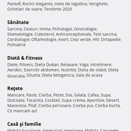
Pantofi
Rochii elegante
Inele de logodna
Verighete
,
,
,
,
Ochelari de soare
Tendinte 2020
,
Sănătate
Sarcina
Ceaiuri
Inima
Psihologie
Ginecologie
,
,
,
,
,
Stomatologie
Colesterol
Anticonceptionale
Test sarcina
,
,
,
,
Cardiologie
Oftalmologie
Avort
Ceai verde
HIV
Ortopedie
,
,
,
,
,
,
Psihiatrie
Dietă & Fitness
Diete
Fitness
Dieta Dukan
Relaxare
Yoga
Intretinere
,
,
,
,
,
,
Aerobic
Exercitii abdomen
Nutritie
Dieta de slabit
Dieta
,
,
,
,
Silueta
Dieta ketogenica
Sala de acasa
disociata
,
,
,
Reţete
Mancare
Paste
Ciorba
Peste
Sos
Salata
Cafea
Supa
,
,
,
,
,
,
,
,
Dulceata
Tocanita
Cocktail
Supa crema
Aperitive
Desert
,
,
,
,
,
,
Maioneza
Pilaf
Ciorba perisoare
Ciorba pui
Ciorba burta
,
,
,
,
,
Ce mancam azi
Casă şi familie
Mobila bucatarie
Amenajari interioare
Mobila
Canapele
,
,
,
,