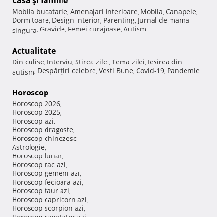
Casă şi familie
Mobila bucatarie
Amenajari interioare
Mobila
Canapele
,
,
,
,
Dormitoare
Design interior
Parenting
Jurnal de mama
,
,
,
Gravide
Femei curajoase
Autism
singura
,
,
,
Actualitate
Din culise
Interviu
Stirea zilei
Tema zilei
Iesirea din
,
,
,
,
Despărţiri celebre
Vesti Bune
Covid-19
Pandemie
autism
,
,
,
,
Horoscop
Horoscop 2026
,
Horoscop 2025
,
Horoscop azi
,
Horoscop dragoste
,
Horoscop chinezesc
,
Astrologie
,
Horoscop lunar
,
Horoscop rac azi
,
Horoscop gemeni azi
,
Horoscop fecioara azi
,
Horoscop taur azi
,
Horoscop capricorn azi
,
Horoscop scorpion azi
,
Horoscop sagetator azi