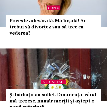
CUPLU
Poveste adevărată. Mă înşală! Ar
trebui să divorţez sau să trec cu
vederea?
ACTUALITATE
Şi bărbaţii au suflet. Dimineaţa, când
mă trezesc, număr morţii şi aştept o
nouă suferinţă