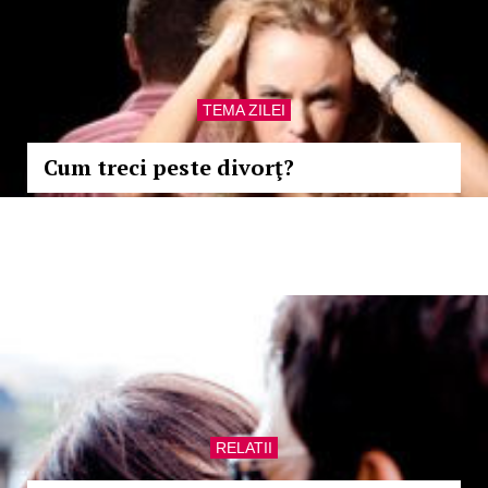
TEMA ZILEI
Cum treci peste divorţ?
RELATII