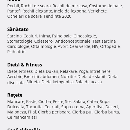
Rochii
Rochii de seara
Rochii de mireasa
Costume de baie
,
,
,
,
Pantofi
Rochii elegante
Inele de logodna
Verighete
,
,
,
,
Ochelari de soare
Tendinte 2020
,
Sănătate
Sarcina
Ceaiuri
Inima
Psihologie
Ginecologie
,
,
,
,
,
Stomatologie
Colesterol
Anticonceptionale
Test sarcina
,
,
,
,
Cardiologie
Oftalmologie
Avort
Ceai verde
HIV
Ortopedie
,
,
,
,
,
,
Psihiatrie
Dietă & Fitness
Diete
Fitness
Dieta Dukan
Relaxare
Yoga
Intretinere
,
,
,
,
,
,
Aerobic
Exercitii abdomen
Nutritie
Dieta de slabit
Dieta
,
,
,
,
Silueta
Dieta ketogenica
Sala de acasa
disociata
,
,
,
Reţete
Mancare
Paste
Ciorba
Peste
Sos
Salata
Cafea
Supa
,
,
,
,
,
,
,
,
Dulceata
Tocanita
Cocktail
Supa crema
Aperitive
Desert
,
,
,
,
,
,
Maioneza
Pilaf
Ciorba perisoare
Ciorba pui
Ciorba burta
,
,
,
,
,
Ce mancam azi