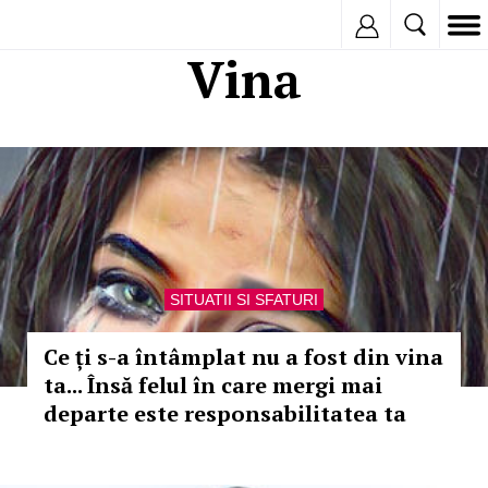
Inregistreaza
Vina
SITUATII SI SFATURI
Ce ți s-a întâmplat nu a fost din vina
ta... Însă felul în care mergi mai
departe este responsabilitatea ta