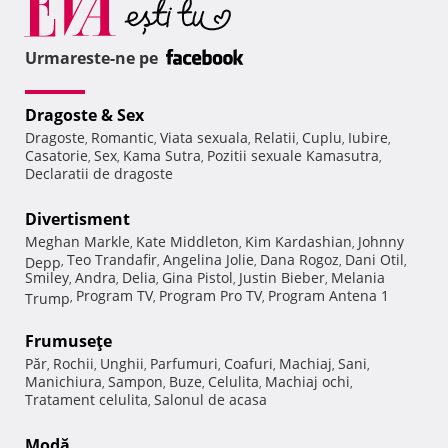
Urmareste-ne pe
Dragoste & Sex
Dragoste
Romantic
Viata sexuala
Relatii
Cuplu
Iubire
,
,
,
,
,
,
Casatorie
Sex
Kama Sutra
Pozitii sexuale Kamasutra
,
,
,
,
Declaratii de dragoste
Divertisment
Meghan Markle
Kate Middleton
Kim Kardashian
Johnny
,
,
,
Teo Trandafir
Angelina Jolie
Dana Rogoz
Dani Otil
Depp
,
,
,
,
,
Smiley
Andra
Delia
Gina Pistol
Justin Bieber
Melania
,
,
,
,
,
Program TV
Program Pro TV
Program Antena 1
Trump
,
,
,
Frumuseţe
Păr
Rochii
Unghii
Parfumuri
Coafuri
Machiaj
Sani
,
,
,
,
,
,
,
Manichiura
Sampon
Buze
Celulita
Machiaj ochi
,
,
,
,
,
Tratament celulita
Salonul de acasa
,
Modă