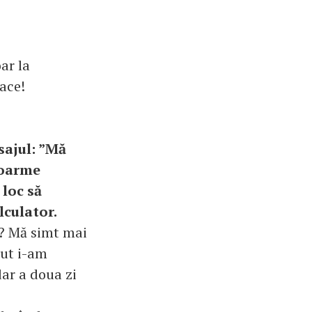
ar la
face!
sajul: ”Mă
doarme
 loc să
lculator.
a? Mă simt mai
put i-am
dar a doua zi