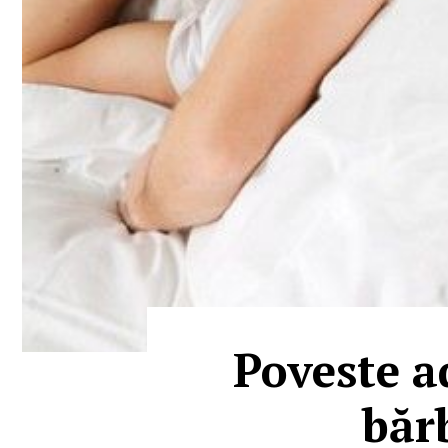
Poveste a
bărb