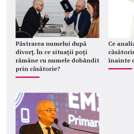
Păstrarea numelui după
Ce anali
divorț. În ce situații poți
căsătorie
rămâne cu numele dobândit
înainte 
prin căsătorie?