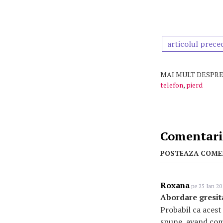
articolul prece
MAI MULT DESPRE
telefon
,
pierd
Comentarii
POSTEAZA COME
Roxana
pe 25 Ian 20
Abordare gresit
Probabil ca acest 
spune, avand comp