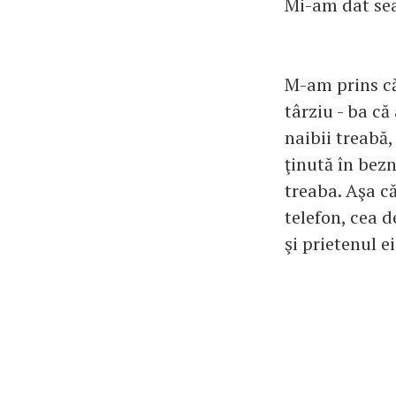
Mi-am dat sea
M-am prins că
târziu - ba că
naibii treabă,
ţinută în bezn
treaba. Aşa c
telefon, cea d
şi prietenul e