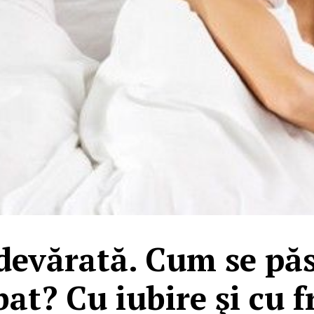
devărată. Cum se pă
at? Cu iubire şi cu f