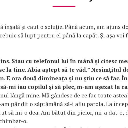
ă înşală şi caut o soluţie. Până acum, am ajuns do
rebuie să lupt pentru el până la capăt. Şi aşa voi 
ins. Stau cu telefonul lui în mână şi citesc me
c la tine. Abia aştept să te văd.” Nesimţitul 
n. E ora două dimineaţa şi nu ştiu ce să fac. În
ă-mi iau copilul şi să plec, m-am aşezat la ca
nul lângă mine. Mă gândesc de ce fac toate aste
am pândit o săptămână să-i aflu parola. La înce
rut să mi-o dea. Am bătut din picior, mi-a dat-o, 
schimbat-o.