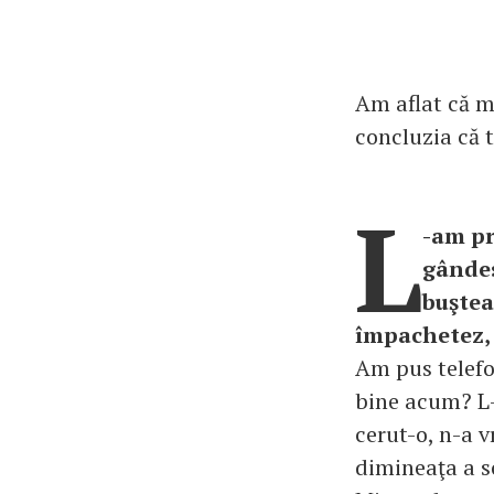
Am aflat că m
concluzia că t
L
-am pr
gândes
buştea
împachetez, s
Am pus telefo
bine acum? L-
cerut-o, n-a v
dimineaţa a 