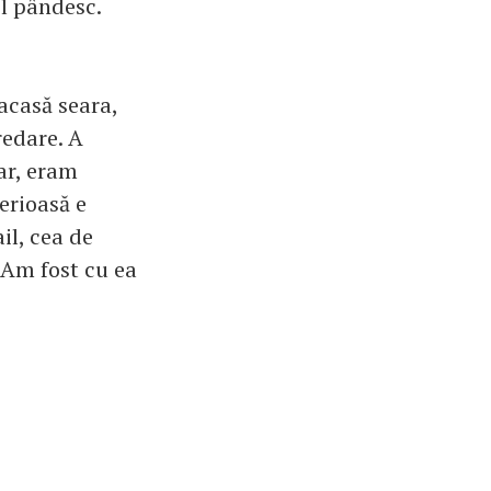
-l pândesc.
acasă seara,
predare. A
Dar, eram
serioasă e
il, cea de
 Am fost cu ea