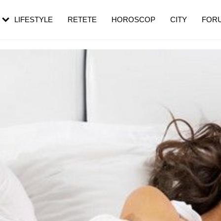
rebui să mergi
și 60 de ani. De ce te trezești mai des
pe măsură ce înaintezi în vârstă
LIFESTYLE
RETETE
HOROSCOP
CITY
FOR