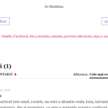
De
Mădălina
dent
ar
:
familie
,
Facebook
,
frica
,
inselata
,
amanta
,
poveste adevarata
,
tipa
,
e-ma
 (1)
NTARIU
Afiseaza:
Cele mai r
16, 10:02
a
articol este unul..creativ, nu este o situatie reala. Insa, intrand
etenta, dar si experinta, ca este o greseala aceasta confrunta