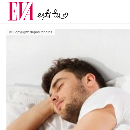
menopauză și când ar t
Carieră
la medic
Actualitate
© Copyright: depositphotos