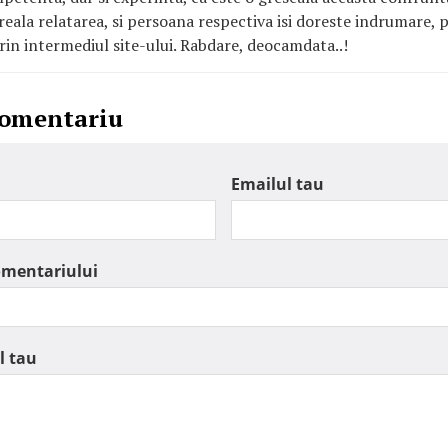
 reala relatarea, si persoana respectiva isi doreste indrumare,
in intermediul site-ului. Rabdare, deocamdata..!
comentariu
Emailul tau
omentariului
l tau