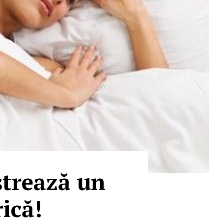
strează un
rică!