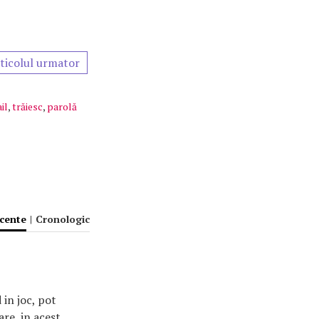
ticolul urmator
il
,
trăiesc
,
parolă
ecente
|
Cronologic
 in joc, pot
re, in acest