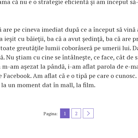
ma că nu e o strategie eficientă şi am început să
 are pe cineva imediat după ce a început să vină 
 a ieşit cu băieţii, ba că a avut şedinţă, ba că are 
 toate greutăţile lumii coborâseră pe umerii lui. 
ă. Nu ştiam cu cine se întâlneşte, ce face, cât de 
ă m-am aşezat la pândă, i-am aflat parola de e-ma
e Facebook. Am aflat că e o tipă pe care o cunosc.
i la un moment dat în mall, la film.
1
2
Pagina: