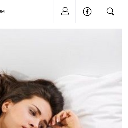
Nu ai cont?
Inregistreaza-
UM