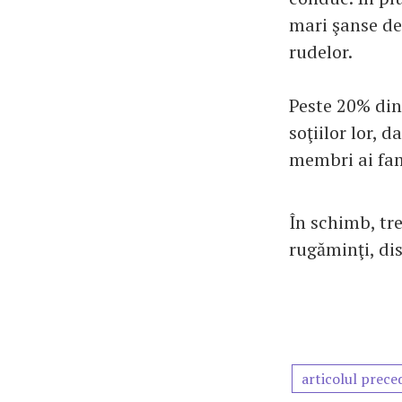
mari şanse de 
rudelor.
Peste 20% din
soţiilor lor,
membri ai fam
În schimb, tre
rugăminţi, dis
articolul prece