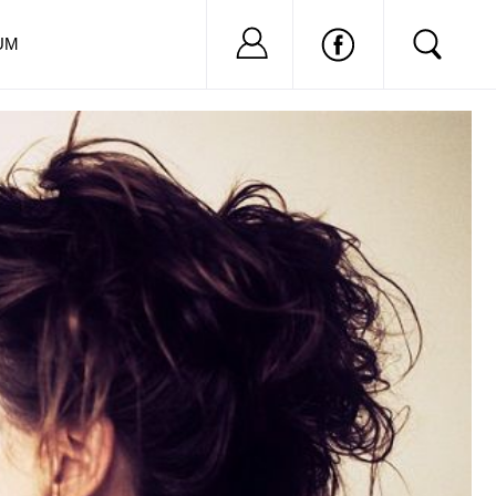
Nu ai cont?
Inregistreaza-
UM