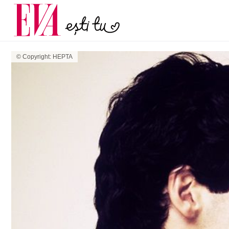
și 60 de ani. De ce te t
Carieră
pe măsură ce înaintez
Actualitate
© Copyright: HEPTA