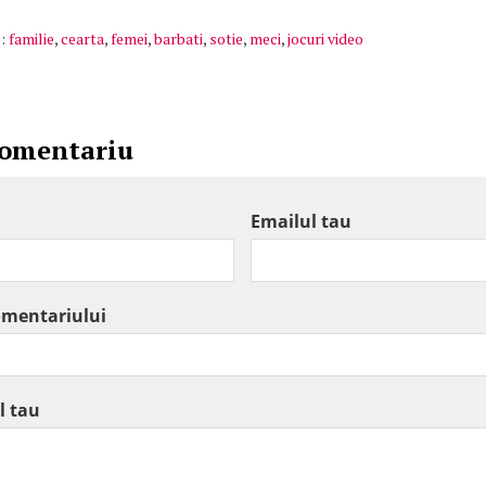
:
familie
,
cearta
,
femei
,
barbati
,
sotie
,
meci
,
jocuri video
comentariu
Emailul tau
omentariului
l tau