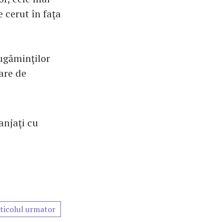
 cerut în faţa
rugăminţilor
are de
anjaţi cu
ticolul urmator