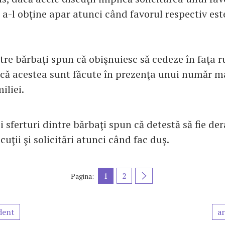
a-l obţine apar atunci când favorul respectiv este
tre bărbaţi spun că obişnuiesc să cedeze în faţa 
 dacă acestea sunt făcute în prezenţa unui număr m
iliei.
i sferturi dintre bărbaţi spun că detestă să fie der
cuţii şi solicitări atunci când fac duş.
1
2
Pagina:
dent
ar