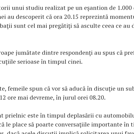
orii unui studiu realizat pe un eşantion de 1.000 
ei au descoperit că ora 20.15 reprezintă momentu
baţii sunt cel mai pregătiţi să asculte ceea ce au d
oape jumătate dintre respondenţi au spus că pref
cuţiile serioase în timpul cinei.
te, femeile spun că vor să aducă în discuţie un su
12 ore mai devreme, în jurul orei 08.20.
 prielnic este în timpul deplasării cu automobilu
că le place să poarte conversaţiile importante în 
s, dacă acele discuţii implică solicitarea unui fav