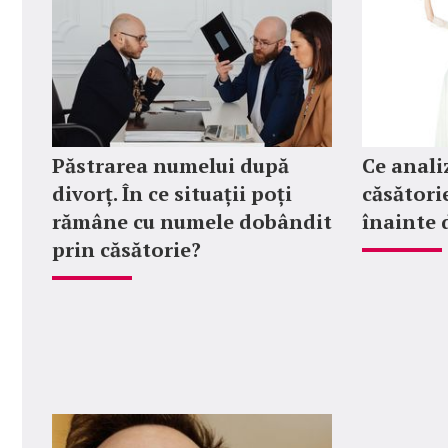
Păstrarea numelui după
Ce anali
divorț. În ce situații poți
căsătorie
rămâne cu numele dobândit
înainte 
prin căsătorie?