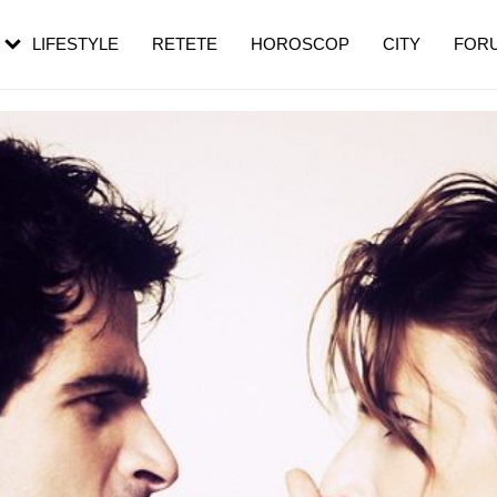
rezești mai des
Cât durează, cum te pregătești și cât
i în vârstă
de dureroasă este investigația
LIFESTYLE
RETETE
HOROSCOP
CITY
FOR