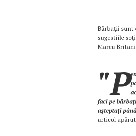
Bărbaţii sunt 
sugestiile soţ
Marea Britani
"P
en
pa
a
faci pe bărbaţ
aşteptaţi până
articol apărut