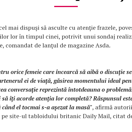
cel mai dispuşi să asculte cu atenţie frazele, poves
iilor lor în timpul cinei, potrivit unui sondaj reali
e, comandat de lanţul de magazine Asda.
tru orice femeie care încearcă să aibă o discuţie s
rtenerul ei de viaţă, găsirea momentului ideal pen
cea conversaţie reprezintă întotdeauna o problemă
i să îţi acorde atenţia lor completă? Răspunsul est
 când el tocmai s-a aşezat la masă"
, afirmă autori
 pe site-ul tabloidului britanic Daily Mail, citat 