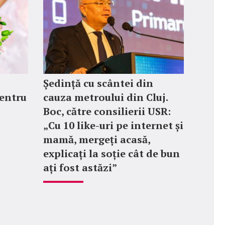
Ședință cu scântei din
entru
cauza metroului din Cluj.
Boc, către consilierii USR:
„Cu 10 like-uri pe internet și
mamă, mergeți acasă,
explicați la soție cât de bun
ați fost astăzi”