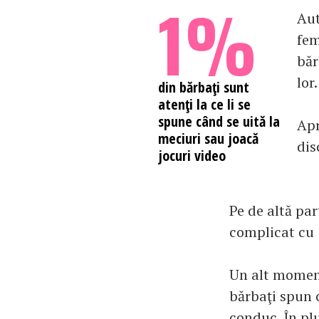
1%
Aut
fem
băr
lor.
din bărbaţi sunt
atenţi la ce li se
spune când se uită la
Apr
meciuri sau joacă
dis
jocuri video
Pe de altă par
complicat cu 
Un alt moment
bărbaţi spun 
conduc. În plu