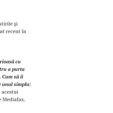
tirile şi
zat recent în
erioasă cu
tru a purta
. Cum să îi
e unul simplu:
i acestui
de Mediafax.