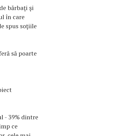
de bărbaţi şi
l în care
e spus soţiile
eră să poarte
biect
l - 39% dintre
timp ce
or, cele mai