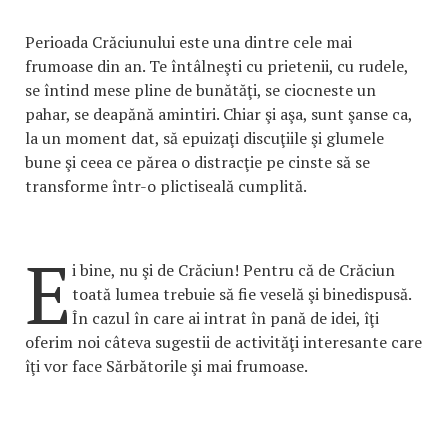
Perioada Crăciunului este una dintre cele mai
frumoase din an. Te întâlneşti cu prietenii, cu rudele,
se întind mese pline de bunătăţi, se ciocneste un
pahar, se deapănă amintiri. Chiar şi aşa, sunt şanse ca,
la un moment dat, să epuizaţi discuţiile şi glumele
bune şi ceea ce părea o distracţie pe cinste să se
transforme într-o plictiseală cumplită.
E
i bine, nu şi de Crăciun! Pentru că de Crăciun
toată lumea trebuie să fie veselă şi binedispusă.
În cazul în care ai intrat în pană de idei, îţi
oferim noi câteva sugestii de activităţi interesante care
îţi vor face Sărbătorile şi mai frumoase.