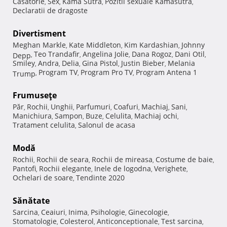
Casatorie
Sex
Kama Sutra
Pozitii sexuale Kamasutra
,
,
,
,
Declaratii de dragoste
Divertisment
Meghan Markle
Kate Middleton
Kim Kardashian
Johnny
,
,
,
Teo Trandafir
Angelina Jolie
Dana Rogoz
Dani Otil
Depp
,
,
,
,
,
Smiley
Andra
Delia
Gina Pistol
Justin Bieber
Melania
,
,
,
,
,
Program TV
Program Pro TV
Program Antena 1
Trump
,
,
,
Frumuseţe
Păr
Rochii
Unghii
Parfumuri
Coafuri
Machiaj
Sani
,
,
,
,
,
,
,
Manichiura
Sampon
Buze
Celulita
Machiaj ochi
,
,
,
,
,
Tratament celulita
Salonul de acasa
,
Modă
Rochii
Rochii de seara
Rochii de mireasa
Costume de baie
,
,
,
,
Pantofi
Rochii elegante
Inele de logodna
Verighete
,
,
,
,
Ochelari de soare
Tendinte 2020
,
Sănătate
Sarcina
Ceaiuri
Inima
Psihologie
Ginecologie
,
,
,
,
,
Stomatologie
Colesterol
Anticonceptionale
Test sarcina
,
,
,
,