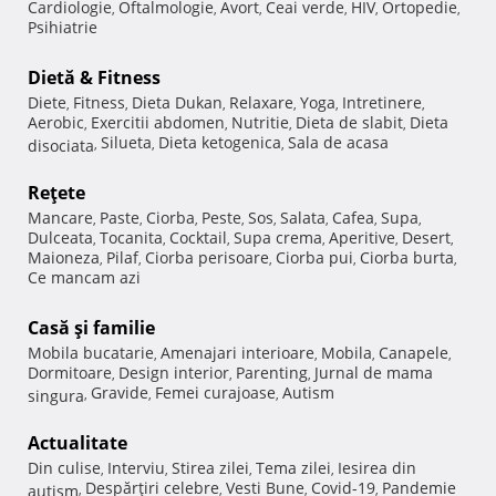
Cardiologie
Oftalmologie
Avort
Ceai verde
HIV
Ortopedie
,
,
,
,
,
,
Psihiatrie
Dietă & Fitness
Diete
Fitness
Dieta Dukan
Relaxare
Yoga
Intretinere
,
,
,
,
,
,
Aerobic
Exercitii abdomen
Nutritie
Dieta de slabit
Dieta
,
,
,
,
Silueta
Dieta ketogenica
Sala de acasa
disociata
,
,
,
Reţete
Mancare
Paste
Ciorba
Peste
Sos
Salata
Cafea
Supa
,
,
,
,
,
,
,
,
Dulceata
Tocanita
Cocktail
Supa crema
Aperitive
Desert
,
,
,
,
,
,
Maioneza
Pilaf
Ciorba perisoare
Ciorba pui
Ciorba burta
,
,
,
,
,
Ce mancam azi
Casă şi familie
Mobila bucatarie
Amenajari interioare
Mobila
Canapele
,
,
,
,
Dormitoare
Design interior
Parenting
Jurnal de mama
,
,
,
Gravide
Femei curajoase
Autism
singura
,
,
,
Actualitate
Din culise
Interviu
Stirea zilei
Tema zilei
Iesirea din
,
,
,
,
Despărţiri celebre
Vesti Bune
Covid-19
Pandemie
autism
,
,
,
,