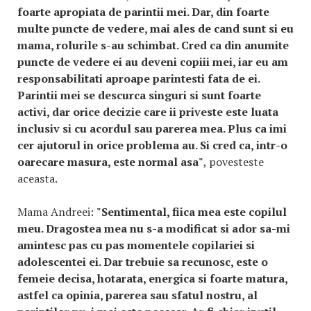
foarte apropiata de parintii mei. Dar, din foarte
multe puncte de vedere, mai ales de cand sunt si eu
mama, rolurile s-au schimbat. Cred ca din anumite
puncte de vedere ei au deveni copiii mei, iar eu am
responsabilitati aproape parintesti fata de ei.
Parintii mei se descurca singuri si sunt foarte
activi, dar orice decizie care ii priveste este luata
inclusiv si cu acordul sau parerea mea. Plus ca imi
cer ajutorul in orice problema au. Si cred ca, intr-o
oarecare masura, este normal asa"
, povesteste
aceasta.
Mama Andreei:
"Sentimental, fiica mea este copilul
meu. Dragostea mea nu s-a modificat si ador sa-mi
amintesc pas cu pas momentele copilariei si
adolescentei ei. Dar trebuie sa recunosc, este o
femeie decisa, hotarata, energica si foarte matura,
astfel ca opinia, parerea sau sfatul nostru, al