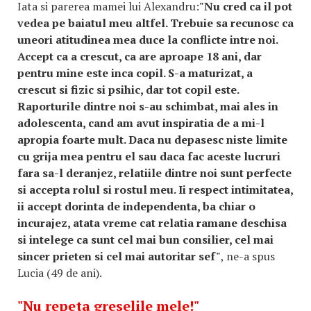
Iata si parerea mamei lui Alexandru:
"Nu cred ca il pot
vedea pe baiatul meu altfel. Trebuie sa recunosc ca
uneori atitudinea mea duce la conflicte intre noi.
Accept ca a crescut, ca are aproape 18 ani, dar
pentru mine este inca copil. S-a maturizat, a
crescut si fizic si psihic, dar tot copil este.
Raporturile dintre noi s-au schimbat, mai ales in
adolescenta, cand am avut inspiratia de a mi-l
apropia foarte mult. Daca nu depasesc niste limite
cu grija mea pentru el sau daca fac aceste lucruri
fara sa-l deranjez, relatiile dintre noi sunt perfecte
si accepta rolul si rostul meu. Ii respect intimitatea,
ii accept dorinta de independenta, ba chiar o
incurajez, atata vreme cat relatia ramane deschisa
si intelege ca sunt cel mai bun consilier, cel mai
sincer prieten si cel mai autoritar sef"
, ne-a spus
Lucia (49 de ani).
"Nu repeta greselile mele!"