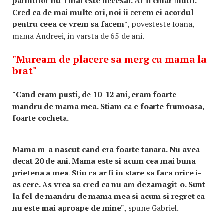
parintilor nu-i mai este necesar. Ar fi chiar inutil.
Cred ca de mai multe ori, noi ii cerem ei acordul
pentru ceea ce vrem sa facem"
, povesteste Ioana,
mama Andreei, in varsta de 65 de ani.
"Muream de placere sa merg cu mama la
brat"
"Cand eram pusti, de 10-12 ani, eram foarte
mandru de mama mea. Stiam ca e foarte frumoasa,
foarte cocheta.
Mama m-a nascut cand era foarte tanara. Nu avea
decat 20 de ani. Mama este si acum cea mai buna
prietena a mea. Stiu ca ar fi in stare sa faca orice i-
as cere. As vrea sa cred ca nu am dezamagit-o. Sunt
la fel de mandru de mama mea si acum si regret ca
nu este mai aproape de mine"
, spune Gabriel.