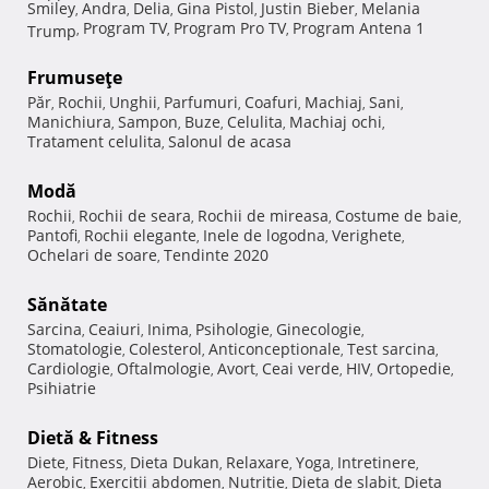
Smiley
Andra
Delia
Gina Pistol
Justin Bieber
Melania
,
,
,
,
,
Program TV
Program Pro TV
Program Antena 1
Trump
,
,
,
Frumuseţe
Păr
Rochii
Unghii
Parfumuri
Coafuri
Machiaj
Sani
,
,
,
,
,
,
,
Manichiura
Sampon
Buze
Celulita
Machiaj ochi
,
,
,
,
,
Tratament celulita
Salonul de acasa
,
Modă
Rochii
Rochii de seara
Rochii de mireasa
Costume de baie
,
,
,
,
Pantofi
Rochii elegante
Inele de logodna
Verighete
,
,
,
,
Ochelari de soare
Tendinte 2020
,
Sănătate
Sarcina
Ceaiuri
Inima
Psihologie
Ginecologie
,
,
,
,
,
Stomatologie
Colesterol
Anticonceptionale
Test sarcina
,
,
,
,
Cardiologie
Oftalmologie
Avort
Ceai verde
HIV
Ortopedie
,
,
,
,
,
,
Psihiatrie
Dietă & Fitness
Diete
Fitness
Dieta Dukan
Relaxare
Yoga
Intretinere
,
,
,
,
,
,
Aerobic
Exercitii abdomen
Nutritie
Dieta de slabit
Dieta
,
,
,
,