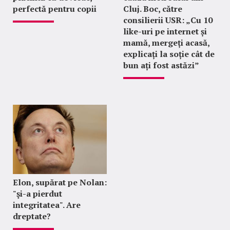
perfectă pentru copii
Cluj. Boc, către
consilierii USR: „Cu 10
like-uri pe internet și
mamă, mergeți acasă,
explicați la soție cât de
bun ați fost astăzi”
Elon, supărat pe Nolan:
"şi-a pierdut
integritatea". Are
dreptate?