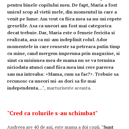
pentru binele copilului meu. De fapt, Maria a fost
unicul scop al vietii mele, din momentul in care a
venit pe lume. Am vrut ca fiica mea sa nu-mi repete
greselile. Asa ca uneori am fost mai categorica
decat trebuie. Dar, Maria este o femeie fericita si
realizata, asa ca mi-am indeplinit rolul. Ador
momentele in care reuseste sa petreaca putin timp
cu mine, cand mergem impreuna prin magazine, si
simt ca misiunea mea de mama nu se va termina
niciodata atunci cand fiica mea imi cere parerea
sau ma intreaba: <Mama, cum sa fac?>. Trebuie sa
recunosc ca uneori mi-as dori sa fie mai
independenta…"
, marturiseste aceasta.
"Cred ca rolurile s-au schimbat"
Andreea are 40 de ani, este mama a doi copii.
"Sunt