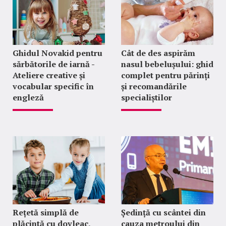
Ghidul Novakid pentru
Cât de des aspirăm
sărbătorile de iarnă -
nasul bebelușului: ghid
Ateliere creative și
complet pentru părinți
vocabular specific în
și recomandările
engleză
specialiștilor
Rețetă simplă de
Ședință cu scântei din
plăcintă cu dovleac,
cauza metroului din