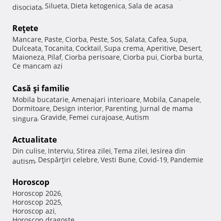
Silueta
Dieta ketogenica
Sala de acasa
disociata
,
,
,
Reţete
Mancare
Paste
Ciorba
Peste
Sos
Salata
Cafea
Supa
,
,
,
,
,
,
,
,
Dulceata
Tocanita
Cocktail
Supa crema
Aperitive
Desert
,
,
,
,
,
,
Maioneza
Pilaf
Ciorba perisoare
Ciorba pui
Ciorba burta
,
,
,
,
,
Ce mancam azi
Casă şi familie
Mobila bucatarie
Amenajari interioare
Mobila
Canapele
,
,
,
,
Dormitoare
Design interior
Parenting
Jurnal de mama
,
,
,
Gravide
Femei curajoase
Autism
singura
,
,
,
Actualitate
Din culise
Interviu
Stirea zilei
Tema zilei
Iesirea din
,
,
,
,
Despărţiri celebre
Vesti Bune
Covid-19
Pandemie
autism
,
,
,
,
Horoscop
Horoscop 2026
,
Horoscop 2025
,
Horoscop azi
,
Horoscop dragoste
,