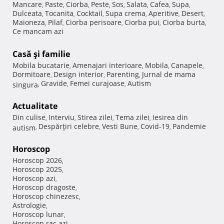
Mancare
Paste
Ciorba
Peste
Sos
Salata
Cafea
Supa
,
,
,
,
,
,
,
,
Dulceata
Tocanita
Cocktail
Supa crema
Aperitive
Desert
,
,
,
,
,
,
Maioneza
Pilaf
Ciorba perisoare
Ciorba pui
Ciorba burta
,
,
,
,
,
Ce mancam azi
Casă şi familie
Mobila bucatarie
Amenajari interioare
Mobila
Canapele
,
,
,
,
Dormitoare
Design interior
Parenting
Jurnal de mama
,
,
,
Gravide
Femei curajoase
Autism
singura
,
,
,
Actualitate
Din culise
Interviu
Stirea zilei
Tema zilei
Iesirea din
,
,
,
,
Despărţiri celebre
Vesti Bune
Covid-19
Pandemie
autism
,
,
,
,
Horoscop
Horoscop 2026
,
Horoscop 2025
,
Horoscop azi
,
Horoscop dragoste
,
Horoscop chinezesc
,
Astrologie
,
Horoscop lunar
,
Horoscop rac azi
,