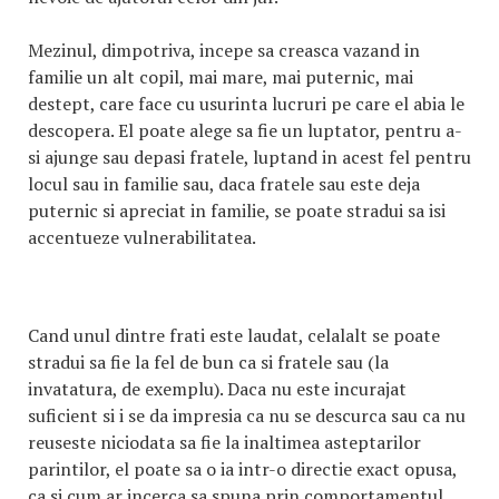
Mezinul, dimpotriva, incepe sa creasca vazand in
familie un alt copil, mai mare, mai puternic, mai
destept, care face cu usurinta lucruri pe care el abia le
descopera. El poate alege sa fie un luptator, pentru a-
si ajunge sau depasi fratele, luptand in acest fel pentru
locul sau in familie sau, daca fratele sau este deja
puternic si apreciat in familie, se poate stradui sa isi
accentueze vulnerabilitatea.
Cand unul dintre frati este laudat, celalalt se poate
stradui sa fie la fel de bun ca si fratele sau (la
invatatura, de exemplu). Daca nu este incurajat
suficient si i se da impresia ca nu se descurca sau ca nu
reuseste niciodata sa fie la inaltimea asteptarilor
parintilor, el poate sa o ia intr-o directie exact opusa,
ca si cum ar incerca sa spuna prin comportamentul