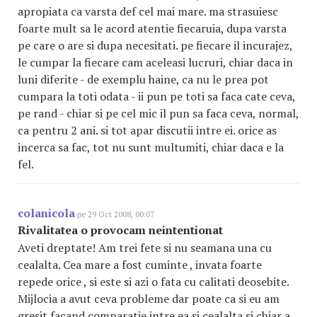
apropiata ca varsta def cel mai mare. ma strasuiesc
foarte mult sa le acord atentie fiecaruia, dupa varsta
pe care o are si dupa necesitati. pe fiecare il incurajez,
le cumpar la fiecare cam aceleasi lucruri, chiar daca in
luni diferite - de exemplu haine, ca nu le prea pot
cumpara la toti odata - ii pun pe toti sa faca cate ceva,
pe rand - chiar si pe cel mic il pun sa faca ceva, normal,
ca pentru 2 ani. si tot apar discutii intre ei. orice as
incerca sa fac, tot nu sunt multumiti, chiar daca e la
fel.
colanicola
pe 29 Oct 2008, 00:07
Rivalitatea o provocam neintentionat
Aveti dreptate! Am trei fete si nu seamana una cu
cealalta. Cea mare a fost cuminte , invata foarte
repede orice , si este si azi o fata cu calitati deosebite.
Mijlocia a avut ceva probleme dar poate ca si eu am
gresit facand comparatie intre ea si cealalta si chiar a