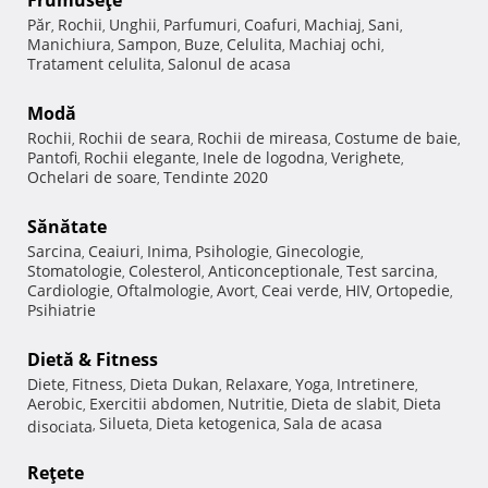
Frumuseţe
Păr
Rochii
Unghii
Parfumuri
Coafuri
Machiaj
Sani
,
,
,
,
,
,
,
Manichiura
Sampon
Buze
Celulita
Machiaj ochi
,
,
,
,
,
Tratament celulita
Salonul de acasa
,
Modă
Rochii
Rochii de seara
Rochii de mireasa
Costume de baie
,
,
,
,
Pantofi
Rochii elegante
Inele de logodna
Verighete
,
,
,
,
Ochelari de soare
Tendinte 2020
,
Sănătate
Sarcina
Ceaiuri
Inima
Psihologie
Ginecologie
,
,
,
,
,
Stomatologie
Colesterol
Anticonceptionale
Test sarcina
,
,
,
,
Cardiologie
Oftalmologie
Avort
Ceai verde
HIV
Ortopedie
,
,
,
,
,
,
Psihiatrie
Dietă & Fitness
Diete
Fitness
Dieta Dukan
Relaxare
Yoga
Intretinere
,
,
,
,
,
,
Aerobic
Exercitii abdomen
Nutritie
Dieta de slabit
Dieta
,
,
,
,
Silueta
Dieta ketogenica
Sala de acasa
disociata
,
,
,
Reţete