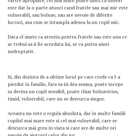
varste apropiate, cel mai mare poate simti ca uneori
este dat la o parte atunci cand fratele sau mai mic este
vulnerabil, sau bolnav, sau are nevoie de diferite
lucruri, asa cum se intampla adesea la un copil mic.
Daca el simte ca atentia pentru fratele sau este una ce
ar trebui sa ii fie acordata lui, se va putea simti
nedreptatit.
Si, din dorinta de a obtine locul pe care crede ca l-a
pierdut in familie, fara sa isi dea seama, poate incepe
sa devina un copil sensibil, poate chiar bolnavicios,
timid, vulnerabil, care nu se descurca singur.
Aceasta nu este o regula absoluta, dar in multe familii
copilul mai mare este si cel mai vulnerabil, care se
descurca mai greu in viata si care are de multe ori
nevoie de ajutorul celor din jur.