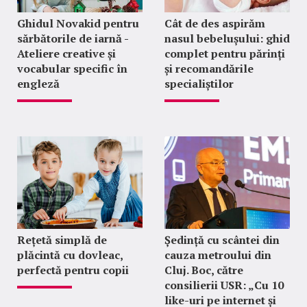
Ghidul Novakid pentru
Cât de des aspirăm
sărbătorile de iarnă -
nasul bebelușului: ghid
Ateliere creative și
complet pentru părinți
vocabular specific în
și recomandările
engleză
specialiștilor
Rețetă simplă de
Ședință cu scântei din
plăcintă cu dovleac,
cauza metroului din
perfectă pentru copii
Cluj. Boc, către
consilierii USR: „Cu 10
like-uri pe internet și