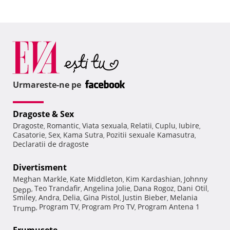
Urmareste-ne pe
Dragoste & Sex
Dragoste
Romantic
Viata sexuala
Relatii
Cuplu
Iubire
,
,
,
,
,
,
Casatorie
Sex
Kama Sutra
Pozitii sexuale Kamasutra
,
,
,
,
Declaratii de dragoste
Divertisment
Meghan Markle
Kate Middleton
Kim Kardashian
Johnny
,
,
,
Teo Trandafir
Angelina Jolie
Dana Rogoz
Dani Otil
Depp
,
,
,
,
,
Smiley
Andra
Delia
Gina Pistol
Justin Bieber
Melania
,
,
,
,
,
Program TV
Program Pro TV
Program Antena 1
Trump
,
,
,