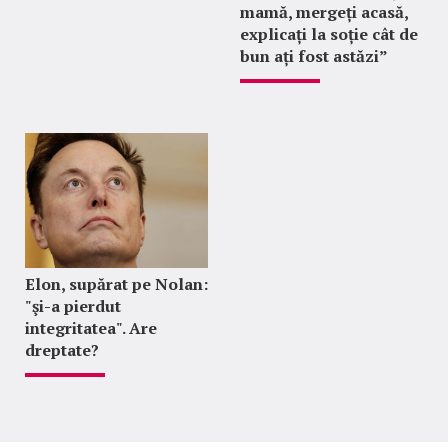
mamă, mergeți acasă,
explicați la soție cât de
bun ați fost astăzi”
Elon, supărat pe Nolan:
"şi-a pierdut
integritatea". Are
dreptate?