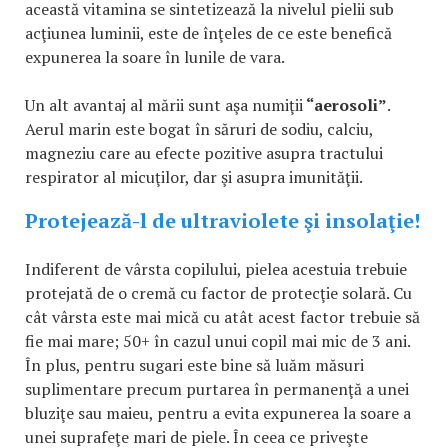
această vitamina se sintetizează la nivelul pielii sub
acţiunea luminii, este de înţeles de ce este benefică
expunerea la soare în lunile de vara.
Un alt avantaj al mării sunt aşa numiţii
“aerosoli”
.
Aerul marin este bogat în săruri de sodiu, calciu,
magneziu care au efecte pozitive asupra tractului
respirator al micuţilor, dar şi asupra imunităţii.
Protejează-l de ultraviolete şi insolaţie!
Indiferent de vârsta copilului, pielea acestuia trebuie
protejată de o cremă cu factor de protecţie solară. Cu
cât vârsta este mai mică cu atât acest factor trebuie să
fie mai mare; 50+ în cazul unui copil mai mic de 3 ani.
În plus, pentru sugari este bine să luăm măsuri
suplimentare precum purtarea în permanenţă a unei
bluziţe sau maieu, pentru a evita expunerea la soare a
unei suprafeţe mari de piele. În ceea ce priveşte