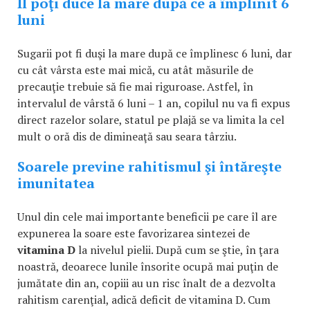
Îl poţi duce la mare după ce a împlinit 6
luni
Sugarii pot fi duşi la mare după ce împlinesc 6 luni, dar
cu cât vârsta este mai mică, cu atât măsurile de
precauţie trebuie să fie mai riguroase. Astfel, în
intervalul de vârstă 6 luni – 1 an, copilul nu va fi expus
direct razelor solare, statul pe plajă se va limita la cel
mult o oră dis de dimineaţă sau seara târziu.
Soarele previne rahitismul şi întăreşte
imunitatea
Unul din cele mai importante beneficii pe care îl are
expunerea la soare este favorizarea sintezei de
vitamina D
la nivelul pielii. După cum se ştie, în ţara
noastră, deoarece lunile însorite ocupă mai puţin de
jumătate din an, copiii au un risc înalt de a dezvolta
rahitism carenţial, adică deficit de vitamina D. Cum