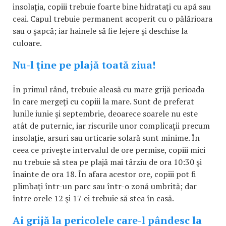
insolaţia, copiii trebuie foarte bine hidrataţi cu apă sau
ceai. Capul trebuie permanent acoperit cu o pălărioara
sau o şapcă; iar hainele să fie lejere şi deschise la
culoare.
Nu-l ţine pe plajă toată ziua!
În primul rând, trebuie aleasă cu mare grijă perioada
în care mergeţi cu copiii la mare. Sunt de preferat
lunile iunie şi septembrie, deoarece soarele nu este
atât de puternic, iar riscurile unor complicaţii precum
insolaţie, arsuri sau urticarie solară sunt minime. În
ceea ce priveşte intervalul de ore permise, copiii mici
nu trebuie să stea pe plajă mai târziu de ora 10:30 şi
înainte de ora 18. În afara acestor ore, copiii pot fi
plimbaţi într-un parc sau într-o zonă umbrită; dar
între orele 12 şi 17 ei trebuie să stea în casă.
Ai grijă la pericolele care-l pândesc la