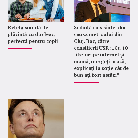
Rețetă simplă de
Ședință cu scântei din
plăcintă cu dovleac,
cauza metroului din
perfectă pentru copii
Cluj. Boc, către
consilierii USR: „Cu 10
like-uri pe internet și
mamă, mergeți acasă,
explicați la soție cât de
bun ați fost astăzi”