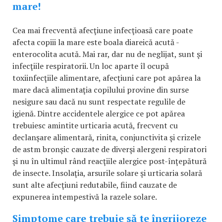
mare!
Cea mai frecventă afecţiune infecţioasă care poate
afecta copiii la mare este boala diareică acută -
enterocolita acută. Mai rar, dar nu de neglijat, sunt şi
infecţiile respiratorii. Un loc aparte îl ocupă
toxiinfecţiile alimentare, afecţiuni care pot apărea la
mare dacă alimentaţia copilului provine din surse
nesigure sau dacă nu sunt respectate regulile de
igienă. Dintre accidentele alergice ce pot apărea
trebuiesc amintite urticaria acută, frecvent cu
declanşare alimentară, rinita, conjunctivita şi crizele
de astm bronşic cauzate de diverşi alergeni respiratori
şi nu în ultimul rând reacţiile alergice post-înţepătură
de insecte. Insolaţia, arsurile solare şi urticaria solară
sunt alte afecţiuni redutabile, fiind cauzate de
expunerea intempestivă la razele solare.
Simptome care trebuie să te îngrijoreze