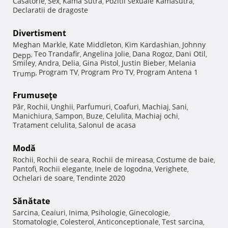
Casatorie
Sex
Kama Sutra
Pozitii sexuale Kamasutra
,
,
,
,
Declaratii de dragoste
Divertisment
Meghan Markle
Kate Middleton
Kim Kardashian
Johnny
,
,
,
Teo Trandafir
Angelina Jolie
Dana Rogoz
Dani Otil
Depp
,
,
,
,
,
Smiley
Andra
Delia
Gina Pistol
Justin Bieber
Melania
,
,
,
,
,
Program TV
Program Pro TV
Program Antena 1
Trump
,
,
,
Frumuseţe
Păr
Rochii
Unghii
Parfumuri
Coafuri
Machiaj
Sani
,
,
,
,
,
,
,
Manichiura
Sampon
Buze
Celulita
Machiaj ochi
,
,
,
,
,
Tratament celulita
Salonul de acasa
,
Modă
Rochii
Rochii de seara
Rochii de mireasa
Costume de baie
,
,
,
,
Pantofi
Rochii elegante
Inele de logodna
Verighete
,
,
,
,
Ochelari de soare
Tendinte 2020
,
Sănătate
Sarcina
Ceaiuri
Inima
Psihologie
Ginecologie
,
,
,
,
,
Stomatologie
Colesterol
Anticonceptionale
Test sarcina
,
,
,
,