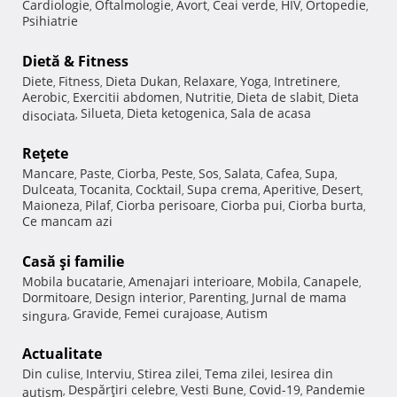
Cardiologie
Oftalmologie
Avort
Ceai verde
HIV
Ortopedie
,
,
,
,
,
,
Psihiatrie
Dietă & Fitness
Diete
Fitness
Dieta Dukan
Relaxare
Yoga
Intretinere
,
,
,
,
,
,
Aerobic
Exercitii abdomen
Nutritie
Dieta de slabit
Dieta
,
,
,
,
Silueta
Dieta ketogenica
Sala de acasa
disociata
,
,
,
Reţete
Mancare
Paste
Ciorba
Peste
Sos
Salata
Cafea
Supa
,
,
,
,
,
,
,
,
Dulceata
Tocanita
Cocktail
Supa crema
Aperitive
Desert
,
,
,
,
,
,
Maioneza
Pilaf
Ciorba perisoare
Ciorba pui
Ciorba burta
,
,
,
,
,
Ce mancam azi
Casă şi familie
Mobila bucatarie
Amenajari interioare
Mobila
Canapele
,
,
,
,
Dormitoare
Design interior
Parenting
Jurnal de mama
,
,
,
Gravide
Femei curajoase
Autism
singura
,
,
,
Actualitate
Din culise
Interviu
Stirea zilei
Tema zilei
Iesirea din
,
,
,
,
Despărţiri celebre
Vesti Bune
Covid-19
Pandemie
autism
,
,
,
,