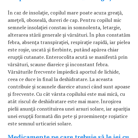
În caz de insolaţie, copilul mare poate acuza greaţă,
ameţeli, oboseală, dureri de cap. Pentru copilul mic
semnele insolaţiei constau in somnolenta, letargie,
alterarea stării generale şi vărsături. În plus constatăm
febra, absenţa transpiraţiei, respiraţie rapidă, iar pielea
este roşie, uscată şi fierbinte, putând apărea chiar
erupţii cutanate. Enterocolita acută se manifestă prin
vărsături, scaune diareice şi inconstant febra.
Vărsăturile frecvente împiedică aportul de lichide,
ceea ce duce în final la deshidratare. La aceasta
contribuie şi scaunele diareice atunci când sunt apoase
şi frecvente. Cu cât vârsta copilului este mai mică, cu
atât riscul de deshidratare este mai mare. Înroşirea
pielii anunţă constituirea unei arsuri solare, iar apariţia
unei erupţii formată din pete şi proeminenţe roşiatice
este semnul urticariei solare.
Medicamente pe care trebuie să le iei cu