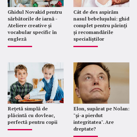
Ghidul Novakid pentru
Cât de des aspirăm
sărbătorile de iarnă -
nasul bebelușului: ghid
Ateliere creative și
complet pentru părinți
vocabular specific în
și recomandările
engleză
specialiștilor
Rețetă simplă de
Elon, supărat pe Nolan:
plăcintă cu dovleac,
"şi-a pierdut
perfectă pentru copii
integritatea". Are
dreptate?