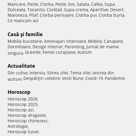
Mancare
Paste
Ciorba
Peste
Sos
Salata
Cafea
Supa
,
,
,
,
,
,
,
,
Dulceata
Tocanita
Cocktail
Supa crema
Aperitive
Desert
,
,
,
,
,
,
Maioneza
Pilaf
Ciorba perisoare
Ciorba pui
Ciorba burta
,
,
,
,
,
Ce mancam azi
Casă şi familie
Mobila bucatarie
Amenajari interioare
Mobila
Canapele
,
,
,
,
Dormitoare
Design interior
Parenting
Jurnal de mama
,
,
,
Gravide
Femei curajoase
Autism
singura
,
,
,
Actualitate
Din culise
Interviu
Stirea zilei
Tema zilei
Iesirea din
,
,
,
,
Despărţiri celebre
Vesti Bune
Covid-19
Pandemie
autism
,
,
,
,
Horoscop
Horoscop 2026
,
Horoscop 2025
,
Horoscop azi
,
Horoscop dragoste
,
Horoscop chinezesc
,
Astrologie
,
Horoscop lunar
,