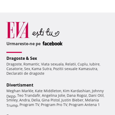
Urmareste-ne pe
Dragoste & Sex
Dragoste
Romantic
Viata sexuala
Relatii
Cuplu
Iubire
,
,
,
,
,
,
Casatorie
Sex
Kama Sutra
Pozitii sexuale Kamasutra
,
,
,
,
Declaratii de dragoste
Divertisment
Meghan Markle
Kate Middleton
Kim Kardashian
Johnny
,
,
,
Teo Trandafir
Angelina Jolie
Dana Rogoz
Dani Otil
Depp
,
,
,
,
,
Smiley
Andra
Delia
Gina Pistol
Justin Bieber
Melania
,
,
,
,
,
Program TV
Program Pro TV
Program Antena 1
Trump
,
,
,