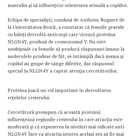
masculin și să influențeze orientarea sexuală a copiilor.
Echipa de specialiști, condusă de Anthony Bogaert de
la Universitatea Brock, a constatat că femeile gravide
cu băieți dezvoltă anticorpi care vizează proteina
NLGN4Y, produsă de cromozomul Y. Nu este
neobișnuit ca femeile să producă răspunsuri imune la
moleculele produse de făt, se întâmplă dacă mama și
copilul au grupe de sânge diferite, dar răspunsul
special la NLGN4Y a captat atenția cercetătorilor.
Proteina joacă un rol important în dezvoltarea
rețelelor creierului.
Cercetătorii presupun că această proteină
influențează regiunile creierului în care atracția este
moderată și că expunerea la niveluri mai ridicate anti-
NLGN4Y face ca atracția pentru același sex să fie mai