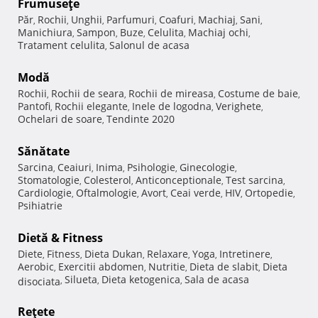
Frumuseţe
Păr
Rochii
Unghii
Parfumuri
Coafuri
Machiaj
Sani
,
,
,
,
,
,
,
Manichiura
Sampon
Buze
Celulita
Machiaj ochi
,
,
,
,
,
Tratament celulita
Salonul de acasa
,
Modă
Rochii
Rochii de seara
Rochii de mireasa
Costume de baie
,
,
,
,
Pantofi
Rochii elegante
Inele de logodna
Verighete
,
,
,
,
Ochelari de soare
Tendinte 2020
,
Sănătate
Sarcina
Ceaiuri
Inima
Psihologie
Ginecologie
,
,
,
,
,
Stomatologie
Colesterol
Anticonceptionale
Test sarcina
,
,
,
,
Cardiologie
Oftalmologie
Avort
Ceai verde
HIV
Ortopedie
,
,
,
,
,
,
Psihiatrie
Dietă & Fitness
Diete
Fitness
Dieta Dukan
Relaxare
Yoga
Intretinere
,
,
,
,
,
,
Aerobic
Exercitii abdomen
Nutritie
Dieta de slabit
Dieta
,
,
,
,
Silueta
Dieta ketogenica
Sala de acasa
disociata
,
,
,
Reţete