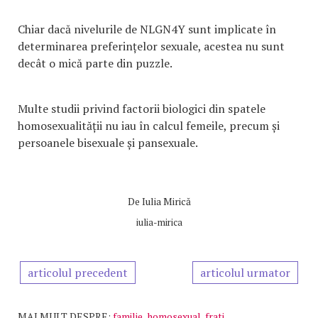
Chiar dacă nivelurile de NLGN4Y sunt implicate în
determinarea preferințelor sexuale, acestea nu sunt
decât o mică parte din puzzle.
Multe studii privind factorii biologici din spatele
homosexualității nu iau în calcul femeile, precum și
persoanele bisexuale și pansexuale.
De
Iulia Mirică
iulia-mirica
articolul precedent
articolul urmator
MAI MULT DESPRE:
familie
,
homosexual
,
frati