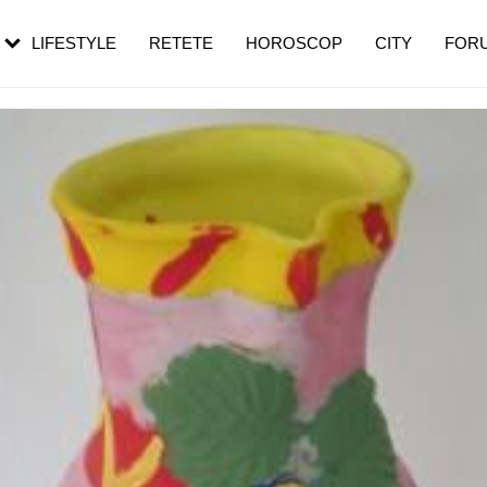
rebui să mergi
și 60 de ani. De ce te trezești mai des
pe măsură ce înaintezi în vârstă
LIFESTYLE
RETETE
HOROSCOP
CITY
FOR