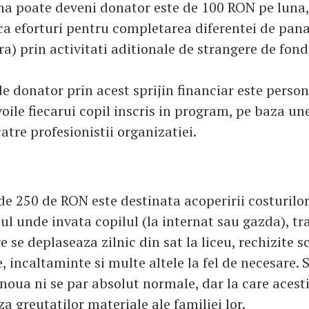
na poate deveni donator este de 100 RON pe luna,
a eforturi pentru completarea diferentei de pan
a) prin activitati aditionale de strangere de fond
e donator prin acest sprijin financiar este person
oile fiecarui copil inscris in program, pe baza un
atre profesionistii organizatiei.
e 250 de RON este destinata acoperirii costurilo
ul unde invata copilul (la internat sau gazda), t
e se deplaseaza zilnic din sat la liceu, rechizite s
incaltaminte si multe altele la fel de necesare. 
noua ni se par absolut normale, dar la care acest
a greutatilor materiale ale familiei lor.