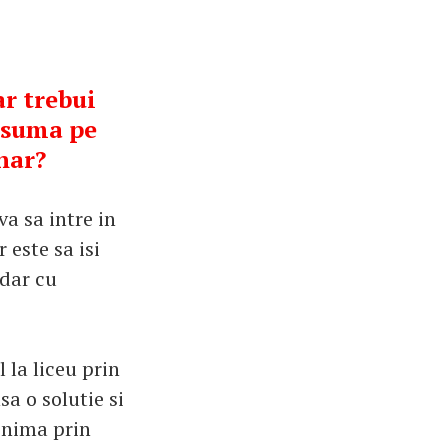
ar trebui
e suma pe
unar?
va sa intre in
 este sa isi
 dar cu
 la liceu prin
a o solutie si
inima prin