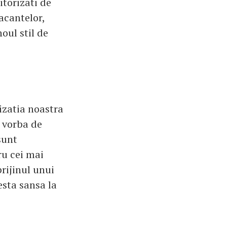
itorizati de
acantelor,
oul stil de
izatia noastra
e vorba de
sunt
ru cei mai
prijinul unui
esta sansa la