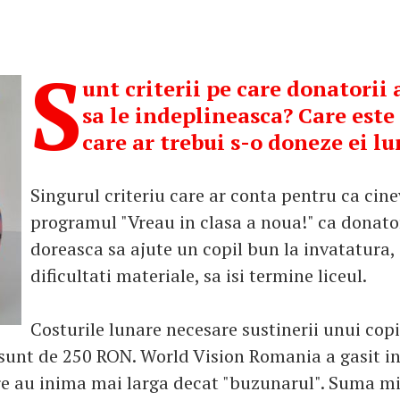
S
unt criterii pe care donatorii 
sa le indeplineasca? Care est
care ar trebui s-o doneze ei l
Singurul criteriu care ar conta pentru ca cine
programul "Vreau in clasa a noua!" ca donator
doreasca sa ajute un copil bun la invatatura,
dificultati materiale, sa isi termine liceul.
Costurile lunare necesare sustinerii unui copil
 sunt de 250 RON. World Vision Romania a gasit ins
re au inima mai larga decat "buzunarul". Suma m