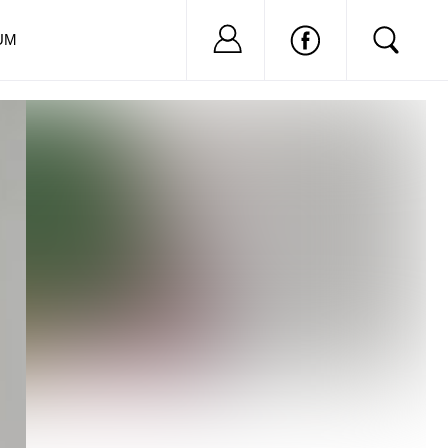
Nu ai cont?
Inregistreaza-
UM