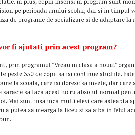
latie. in plus, copiii inscrisi in program sunt mon
sion pe perioada anului scolar, dar si in timpul v
aza de programe de socializare si de adaptare la n
vor fi ajutati prin acest program?
nt, prin programul "Vreau in clasa a noua!" organ
ute peste 350 de copii sa isi continue studiile. Est
bune la scoala, care isi doresc sa invete, dar care 
e saracie sa faca acest lucru absolut normal pent
oi. Mai sunt insa inca multi elevi care asteapta s
 a putea sa mearga la liceu si sa aiba in felul ac
 bun.