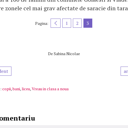
re zonele cel mai grav afectate de saracie din tara
1
2
3
Pagina:
De
Sabina Nicolae
dent
ar
:
copii
,
bani
,
liceu
,
Vreau in clasa a noua
comentariu