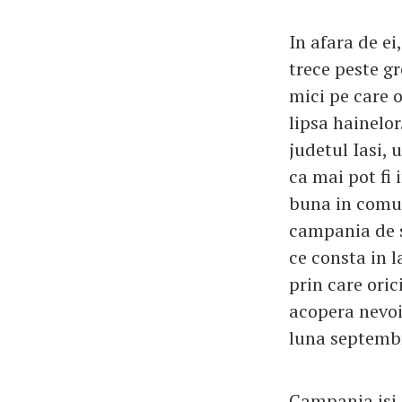
In afara de ei
trece peste gr
mici pe care o
lipsa hainelor
judetul Iasi, 
ca mai pot fi 
buna in comun
campania de s
ce consta in 
prin care ori
acopera nevoil
luna septembr
Campania isi s