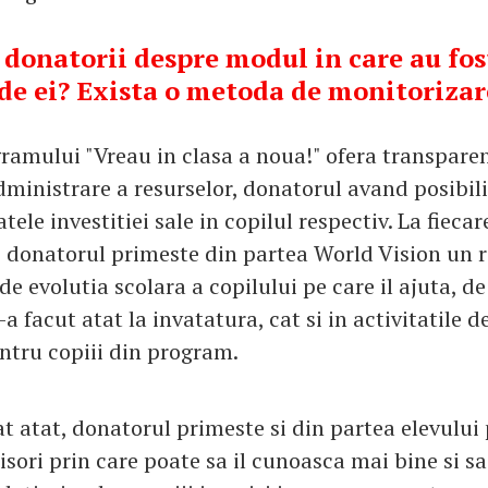
a donatorii despre modul in care au fost
 de ei? Exista o metoda de monitorizar
ramului "Vreau in clasa a noua!" ofera transparen
ministrare a resurselor, donatorul avand posibili
tele investitiei sale in copilul respectiv. La fiecar
 donatorul primeste din partea World Vision un 
 de evolutia scolara a copilului pe care il ajuta, d
-a facut atat la invatatura, cat si in activitatile d
ntru copiii din program.
t atat, donatorul primeste si din partea elevului 
crisori prin care poate sa il cunoasca mai bine si s