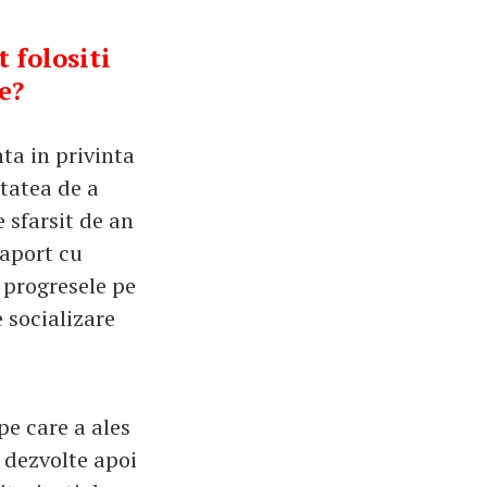
 folositi
e?
ta in privinta
tatea de a
e sfarsit de an
raport cu
e progresele pe
e socializare
pe care a ales
a dezvolte apoi