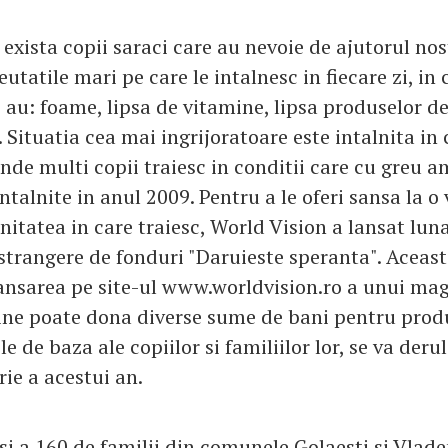
, exista copii saraci care au nevoie de ajutorul no
eutatile mari pe care le intalnesc in fiecare zi, in 
 au: foame, lipsa de vitamine, lipsa produselor d
. Situatia cea mai ingrijoratoare este intalnita i
unde multi copii traiesc in conditii care cu greu 
intalnite in anul 2009. Pentru a le oferi sansa la o
itatea in care traiesc, World Vision a lansat lun
trangere de fonduri "Daruieste speranta". Aceasta
lansarea pe site-ul www.worldvision.ro a unui mag
cine poate dona diverse sume de bani pentru prod
e de baza ale copiilor si familiilor lor, se va deru
ie a acestui an.
i a 160 de familii din comunele Golaesti si Vlade