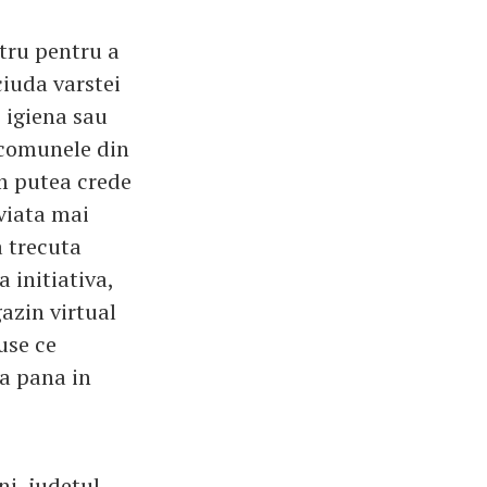
stru pentru a
ciuda varstei
e igiena sau
n comunele din
am putea crede
 viata mai
a trecuta
 initiativa,
azin virtual
use ce
la pana in
ni, judetul