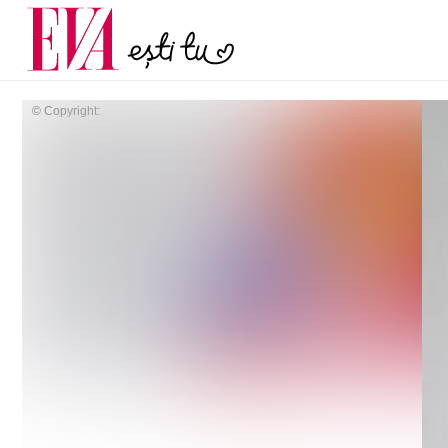
menopauză și când ar t
Carieră
la medic
Actualitate
© Copyright: