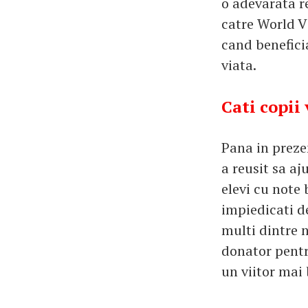
o adevarata re
catre World Vi
cand benefici
viata.
Cati copii 
Pana in preze
a reusit sa aj
elevi cu note 
impiedicati d
multi dintre n
donator pentru
un viitor mai