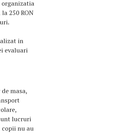
 organizatia
a la 250 RON
uri.
alizat in
ei evaluari
r de masa,
ransport
colare,
Sunt lucruri
i copii nu au