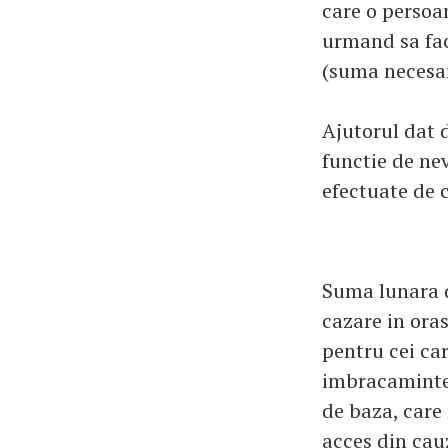
care o persoa
urmand sa fac
(suma necesar
Ajutorul dat d
functie de nev
efectuate de c
Suma lunara d
cazare in oras
pentru cei car
imbracaminte, 
de baza, care 
acces din cauz