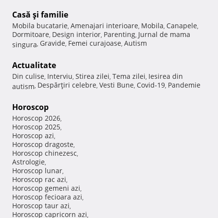
Casă şi familie
Mobila bucatarie
Amenajari interioare
Mobila
Canapele
,
,
,
,
Dormitoare
Design interior
Parenting
Jurnal de mama
,
,
,
Gravide
Femei curajoase
Autism
singura
,
,
,
Actualitate
Din culise
Interviu
Stirea zilei
Tema zilei
Iesirea din
,
,
,
,
Despărţiri celebre
Vesti Bune
Covid-19
Pandemie
autism
,
,
,
,
Horoscop
Horoscop 2026
,
Horoscop 2025
,
Horoscop azi
,
Horoscop dragoste
,
Horoscop chinezesc
,
Astrologie
,
Horoscop lunar
,
Horoscop rac azi
,
Horoscop gemeni azi
,
Horoscop fecioara azi
,
Horoscop taur azi
,
Horoscop capricorn azi
,