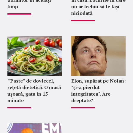
dormitor în același
în casă. Locurile în care
timp
nu ar trebui să le lași
niciodată
”Paste” de dovlecel,
Elon, supărat pe Nolan:
rețetă dietetică. O masă
"şi-a pierdut
ușoară, gata în 15
integritatea". Are
minute
dreptate?