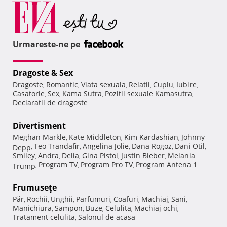
Urmareste-ne pe
Dragoste & Sex
Dragoste
Romantic
Viata sexuala
Relatii
Cuplu
Iubire
,
,
,
,
,
,
Casatorie
Sex
Kama Sutra
Pozitii sexuale Kamasutra
,
,
,
,
Declaratii de dragoste
Divertisment
Meghan Markle
Kate Middleton
Kim Kardashian
Johnny
,
,
,
Teo Trandafir
Angelina Jolie
Dana Rogoz
Dani Otil
Depp
,
,
,
,
,
Smiley
Andra
Delia
Gina Pistol
Justin Bieber
Melania
,
,
,
,
,
Program TV
Program Pro TV
Program Antena 1
Trump
,
,
,
Frumuseţe
Păr
Rochii
Unghii
Parfumuri
Coafuri
Machiaj
Sani
,
,
,
,
,
,
,
Manichiura
Sampon
Buze
Celulita
Machiaj ochi
,
,
,
,
,
Tratament celulita
Salonul de acasa
,