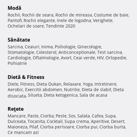
Modă
Rochii
Rochii de seara
Rochii de mireasa
Costume de baie
,
,
,
,
Pantofi
Rochii elegante
Inele de logodna
Verighete
,
,
,
,
Ochelari de soare
Tendinte 2020
,
Sănătate
Sarcina
Ceaiuri
Inima
Psihologie
Ginecologie
,
,
,
,
,
Stomatologie
Colesterol
Anticonceptionale
Test sarcina
,
,
,
,
Cardiologie
Oftalmologie
Avort
Ceai verde
HIV
Ortopedie
,
,
,
,
,
,
Psihiatrie
Dietă & Fitness
Diete
Fitness
Dieta Dukan
Relaxare
Yoga
Intretinere
,
,
,
,
,
,
Aerobic
Exercitii abdomen
Nutritie
Dieta de slabit
Dieta
,
,
,
,
Silueta
Dieta ketogenica
Sala de acasa
disociata
,
,
,
Reţete
Mancare
Paste
Ciorba
Peste
Sos
Salata
Cafea
Supa
,
,
,
,
,
,
,
,
Dulceata
Tocanita
Cocktail
Supa crema
Aperitive
Desert
,
,
,
,
,
,
Maioneza
Pilaf
Ciorba perisoare
Ciorba pui
Ciorba burta
,
,
,
,
,
Ce mancam azi