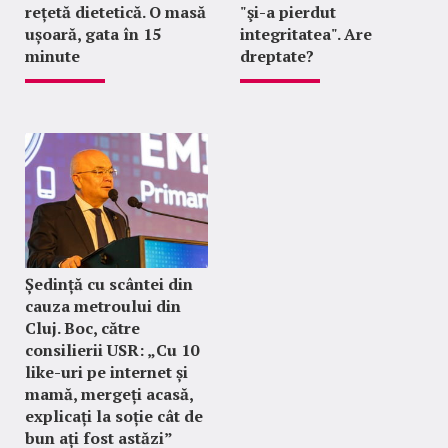
rețetă dietetică. O masă
"şi-a pierdut
ușoară, gata în 15
integritatea". Are
minute
dreptate?
Ședință cu scântei din
cauza metroului din
Cluj. Boc, către
consilierii USR: „Cu 10
like-uri pe internet și
mamă, mergeți acasă,
explicați la soție cât de
bun ați fost astăzi”