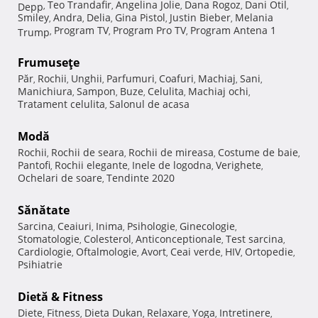
Teo Trandafir
Angelina Jolie
Dana Rogoz
Dani Otil
Depp
,
,
,
,
,
Smiley
Andra
Delia
Gina Pistol
Justin Bieber
Melania
,
,
,
,
,
Program TV
Program Pro TV
Program Antena 1
Trump
,
,
,
Frumuseţe
Păr
Rochii
Unghii
Parfumuri
Coafuri
Machiaj
Sani
,
,
,
,
,
,
,
Manichiura
Sampon
Buze
Celulita
Machiaj ochi
,
,
,
,
,
Tratament celulita
Salonul de acasa
,
Modă
Rochii
Rochii de seara
Rochii de mireasa
Costume de baie
,
,
,
,
Pantofi
Rochii elegante
Inele de logodna
Verighete
,
,
,
,
Ochelari de soare
Tendinte 2020
,
Sănătate
Sarcina
Ceaiuri
Inima
Psihologie
Ginecologie
,
,
,
,
,
Stomatologie
Colesterol
Anticonceptionale
Test sarcina
,
,
,
,
Cardiologie
Oftalmologie
Avort
Ceai verde
HIV
Ortopedie
,
,
,
,
,
,
Psihiatrie
Dietă & Fitness
Diete
Fitness
Dieta Dukan
Relaxare
Yoga
Intretinere
,
,
,
,
,
,