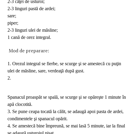
2-3 căţei de usturoi;
2-3 linguri pastă de ardei;
sare;
piper;
2-3 linguri ulei de măsline;
1 cană de orez integral.
Mod de preparare:
1. Orezul integral se fierbe, se scurge şi se amestecă cu puţin
ulei de măsline, sare, verdeaţă după gust.
2.
Spanacul proaspăt se spală, se scurge şi se opăreşte 1 minute în
apă clocotită.
3. Se pune ceapa tocată la călit, se adaugă apoi pasta de ardei,
condimentele şi spanacul opărit.
4. Se amestecă bine împreună, se mai lasă 5 minute, iar la final
se adaugă usturoiul pisat.