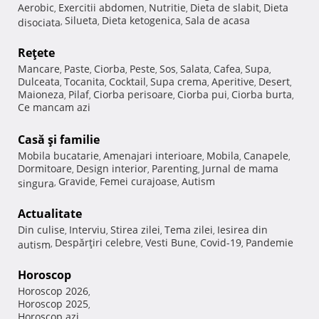
Aerobic
Exercitii abdomen
Nutritie
Dieta de slabit
Dieta
,
,
,
,
Silueta
Dieta ketogenica
Sala de acasa
disociata
,
,
,
Reţete
Mancare
Paste
Ciorba
Peste
Sos
Salata
Cafea
Supa
,
,
,
,
,
,
,
,
Dulceata
Tocanita
Cocktail
Supa crema
Aperitive
Desert
,
,
,
,
,
,
Maioneza
Pilaf
Ciorba perisoare
Ciorba pui
Ciorba burta
,
,
,
,
,
Ce mancam azi
Casă şi familie
Mobila bucatarie
Amenajari interioare
Mobila
Canapele
,
,
,
,
Dormitoare
Design interior
Parenting
Jurnal de mama
,
,
,
Gravide
Femei curajoase
Autism
singura
,
,
,
Actualitate
Din culise
Interviu
Stirea zilei
Tema zilei
Iesirea din
,
,
,
,
Despărţiri celebre
Vesti Bune
Covid-19
Pandemie
autism
,
,
,
,
Horoscop
Horoscop 2026
,
Horoscop 2025
,
Horoscop azi
,