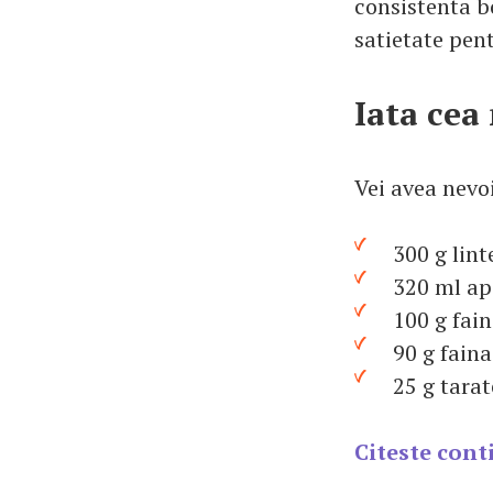
consistenta bo
satietate pen
Iata cea
Vei avea nevo
300 g linte
320 ml apa 
100 g fain
90 g faina
25 g tarate
Citeste cont