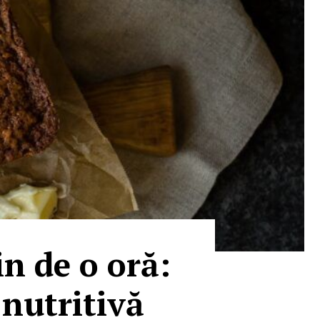
in de o oră:
 nutritivă