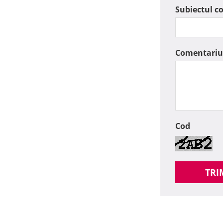
Subiectul c
Comentariu
Cod
TRI