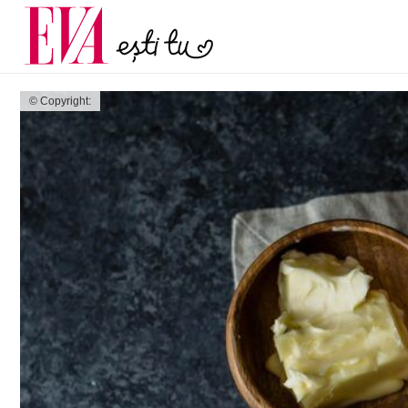
și 60 de ani. De ce te t
Carieră
pe măsură ce înaintez
Actualitate
© Copyright: