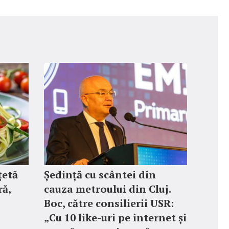
țetă
Ședință cu scântei din
ră,
cauza metroului din Cluj.
Boc, către consilierii USR:
„Cu 10 like-uri pe internet și