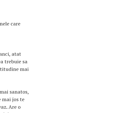
anele care
anci, atat
ea trebuie sa
atitudine mai
t mai sanatos,
 mai jos te
vaz. Are o