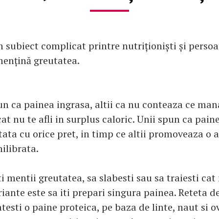
 subiect complicat printre nutriționiști și perso
 mențină greutatea.
un ca painea ingrasa, altii ca nu conteaza ce man
at nu te afli in surplus caloric. Unii spun ca pain
itata cu orice pret, in timp ce altii promoveaza o 
hilibrata.
ti mentii greutatea, sa slabesti sau sa traiesti ca
iante este sa iti prepari singura painea. Reteta de
testi o paine proteica, pe baza de linte, naut si o