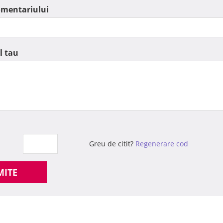
omentariului
l tau
Greu de citit?
Regenerare cod
MITE