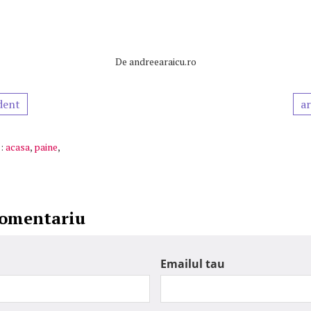
De
andreearaicu.ro
dent
ar
:
acasa
,
paine
,
comentariu
Emailul tau