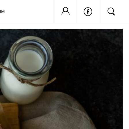
Nu ai cont?
Inregistreaza-
UM