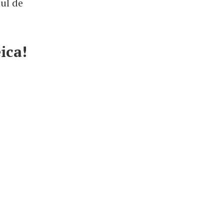
tul de
ica!