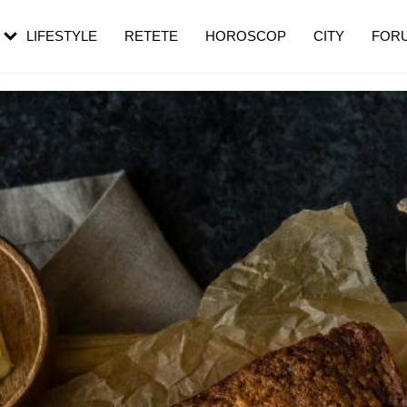
rezești mai des
Cât durează, cum te pregătești și cât
i în vârstă
de dureroasă este investigația
LIFESTYLE
RETETE
HOROSCOP
CITY
FOR