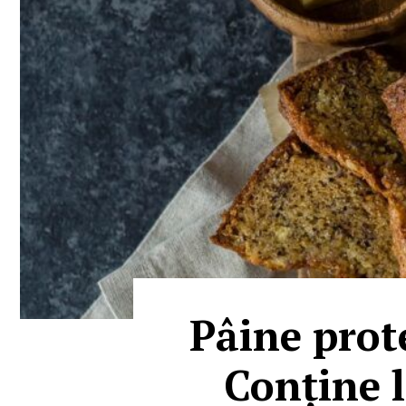
Pâine prote
Conține l