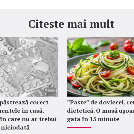
Citeste mai mult
păstrează corect
”Paste” de dovlecel, re
ntele în casă.
dietetică. O masă ușoa
în care nu ar trebui
gata în 15 minute
i niciodată