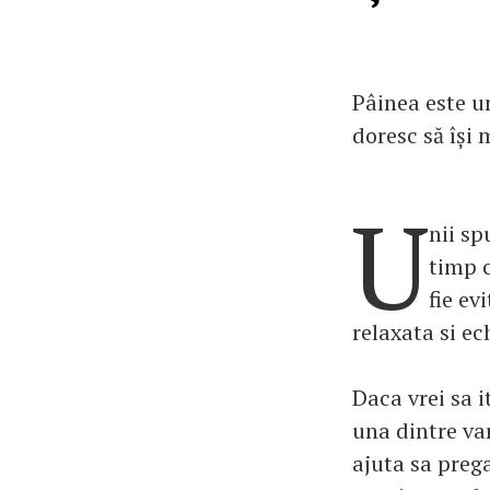
Pâinea este un
doresc să își
U
nii sp
timp c
fie ev
relaxata si ec
Daca vrei sa i
una dintre var
ajuta sa prega