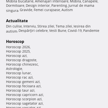
Mobila bucatarie
Amenajari interioare
Mobila
Canapele
,
,
,
,
Dormitoare
Design interior
Parenting
Jurnal de mama
,
,
,
Gravide
Femei curajoase
Autism
singura
,
,
,
Actualitate
Din culise
Interviu
Stirea zilei
Tema zilei
Iesirea din
,
,
,
,
Despărţiri celebre
Vesti Bune
Covid-19
Pandemie
autism
,
,
,
,
Horoscop
Horoscop 2026
,
Horoscop 2025
,
Horoscop azi
,
Horoscop dragoste
,
Horoscop chinezesc
,
Astrologie
,
Horoscop lunar
,
Horoscop rac azi
,
Horoscop gemeni azi
,
Horoscop fecioara azi
,
Horoscop taur azi
,
Horoscop capricorn azi
,
Horoscop scorpion azi
,
Horoscop sagetator azi
,
Horoscop varsator azi
,