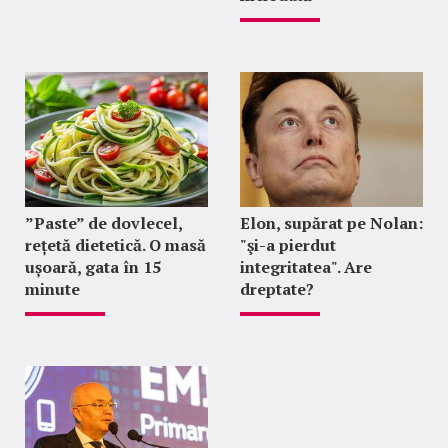
”Paste” de dovlecel,
Elon, supărat pe Nolan:
rețetă dietetică. O masă
"şi-a pierdut
ușoară, gata în 15
integritatea". Are
minute
dreptate?