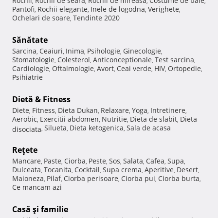
Rochii
Rochii de seara
Rochii de mireasa
Costume de baie
,
,
,
,
Pantofi
Rochii elegante
Inele de logodna
Verighete
,
,
,
,
Ochelari de soare
Tendinte 2020
,
Sănătate
Sarcina
Ceaiuri
Inima
Psihologie
Ginecologie
,
,
,
,
,
Stomatologie
Colesterol
Anticonceptionale
Test sarcina
,
,
,
,
Cardiologie
Oftalmologie
Avort
Ceai verde
HIV
Ortopedie
,
,
,
,
,
,
Psihiatrie
Dietă & Fitness
Diete
Fitness
Dieta Dukan
Relaxare
Yoga
Intretinere
,
,
,
,
,
,
Aerobic
Exercitii abdomen
Nutritie
Dieta de slabit
Dieta
,
,
,
,
Silueta
Dieta ketogenica
Sala de acasa
disociata
,
,
,
Reţete
Mancare
Paste
Ciorba
Peste
Sos
Salata
Cafea
Supa
,
,
,
,
,
,
,
,
Dulceata
Tocanita
Cocktail
Supa crema
Aperitive
Desert
,
,
,
,
,
,
Maioneza
Pilaf
Ciorba perisoare
Ciorba pui
Ciorba burta
,
,
,
,
,
Ce mancam azi
Casă şi familie