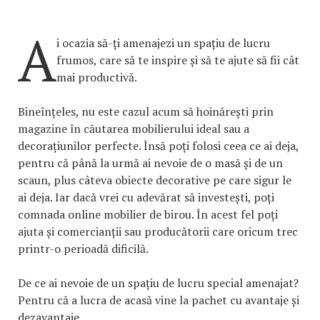
A
i ocazia să-ți amenajezi un spațiu de lucru
frumos, care să te inspire și să te ajute să fii cât
mai productivă.
Bineînțeles, nu este cazul acum să hoinărești prin
magazine în căutarea mobilierului ideal sau a
decorațiunilor perfecte. Însă poți folosi ceea ce ai deja,
pentru că până la urmă ai nevoie de o masă și de un
scaun, plus câteva obiecte decorative pe care sigur le
ai deja. Iar dacă vrei cu adevărat să investești, poți
comnada online mobilier de birou. În acest fel poți
ajuta și comercianții sau producătorii care oricum trec
printr-o perioadă dificilă.
De ce ai nevoie de un spațiu de lucru special amenajat?
Pentru că a lucra de acasă vine la pachet cu avantaje și
dezavantaje.