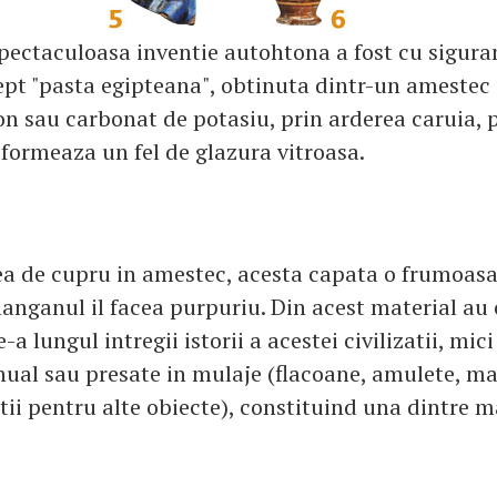
pectaculoasa inventie autohtona a fost cu sigura
pt "pasta egipteana", obtinuta dintr-un amestec 
on sau carbonat de potasiu, prin arderea caruia, 
 formeaza un fel de glazura vitroasa.
a de cupru in amestec, acesta capata o frumoas
manganul il facea purpuriu. Din acest material au
-a lungul intregii istorii a acestei civilizatii, mic
al sau presate in mulaje (flacoane, amulete, ma
rtii pentru alte obiecte), constituind una dintre m