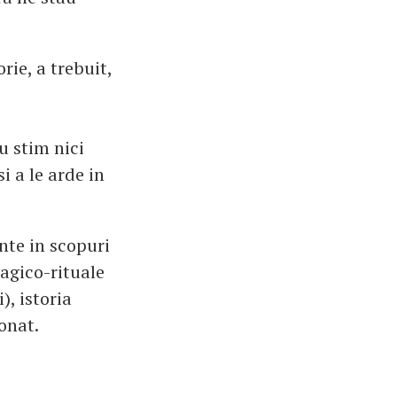
ie, a trebuit,
u stim nici
i a le arde in
inte in scopuri
magico-rituale
), istoria
onat.