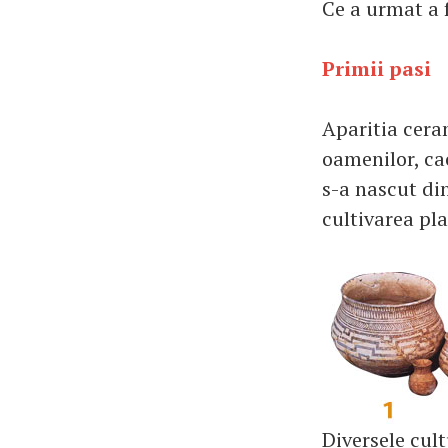
Ce a urmat a 
Primii pasi
Aparitia cera
oamenilor, cac
s-a nascut din
cultivarea pla
Diversele cult