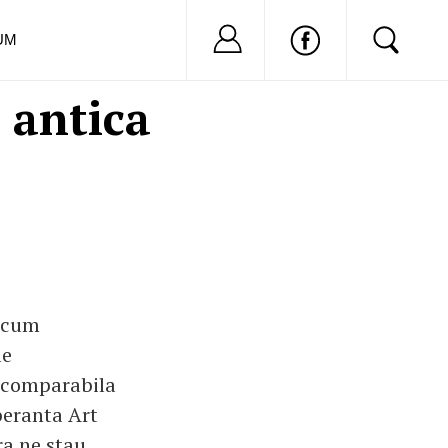
Nu ai cont?
Inregistreaza-
UM
a antica
recum
le
incomparabila
beranta Art
ra ne stau