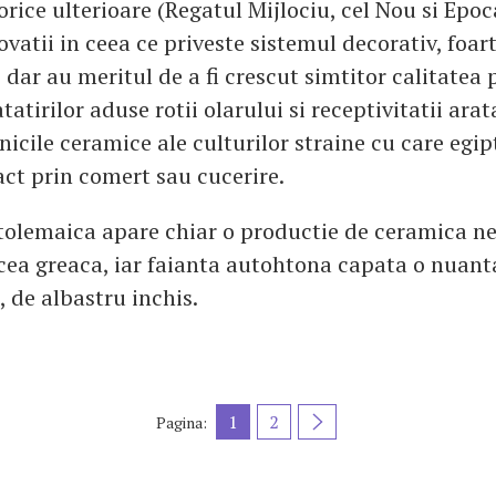
orice ulterioare (Regatul Mijlociu, cel Nou si Epoc
vatii in ceea ce priveste sistemul decorativ, foar
, dar au meritul de a fi crescut simtitor calitatea 
atirilor aduse rotii olarului si receptivitatii ara
nicile ceramice ale culturilor straine cu care egip
ct prin comert sau cucerire.
tolemaica apare chiar o productie de ceramica n
 cea greaca, iar faianta autohtona capata o nuant
, de albastru inchis.
1
2
Pagina: