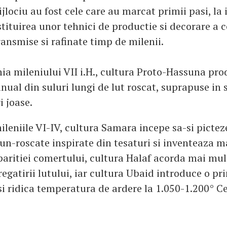
jlociu au fost cele care au marcat primii pasi, la
stituirea unor tehnici de productie si decorare a c
ransmise si rafinate timp de milenii.
a mileniului VII i.H., cultura Proto-Hassuna pro
ual din suluri lungi de lut roscat, suprapuse in s
i joase.
ileniile VI-IV, cultura Samara incepe sa-si pictez
n-roscate inspirate din tesaturi si inventeaza ma
aritiei comertului, cultura Halaf acorda mai mul
egatirii lutului, iar cultura Ubaid introduce o pr
 si ridica temperatura de ardere la 1.050-1.200° C