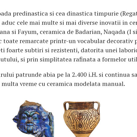
oada predinastica si cea dinastica timpurie (Rega
e aduc cele mai multe si mai diverse inovatii in c
ana si Fayum, ceramica de Badarian, Naqada (I si 
 toate remarcate printr-un vocabular decorativ p
ti foarte subtiri si rezistenti, datorita unei labor
lutului, si prin simplitatea rafinata a formelor uti
arului patrunde abia pe la 2.400 i.H. si continua s
a multa vreme cu ceramica modelata manual.