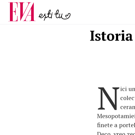
și 60 de ani. De ce te t
Carieră
pe măsură ce înaintez
Actualitate
Istoria
N
ici u
colec
ceram
Mesopotamiei,
finete a porte
Deco, vreo ze