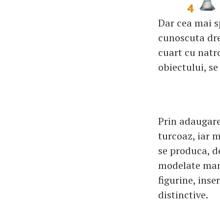
Dar cea mai s
cunoscuta dre
cuart cu natr
obiectului, se
Prin adaugare
turcoaz, iar 
se produca, de
modelate manu
figurine, inse
distinctive.