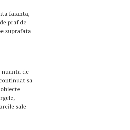
nta faianta,
de praf de
pe suprafata
a nuanta de
 continuat sa
i obiecte
rgele,
arcile sale