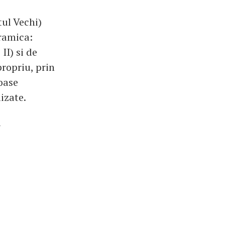
tul Vechi)
eramica:
II) si de
ropriu, prin
ioase
lizate.
a