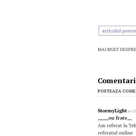
articolul prece
MAI MULT DESPRE
Comentarii
POSTEAZA COME
StormyLight
pe 23
,,,,,,,ou frate,,,
Am referat la Tehn
referatul online