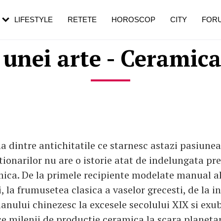
rezești mai des
Cât durează, cum te pregătești și cât
i în vârstă
de dureroasă este investigația
LIFESTYLE
RETETE
HOROSCOP
CITY
FOR
 unei arte - Ceramic
na dintre antichitatile ce starnesc astazi pasiunea
tionarilor nu are o istorie atat de indelungata p
ica. De la primele recipiente modelate manual a
 la frumusetea clasica a vaselor grecesti, de la 
lanului chinezesc la excesele secolului XIX si exu
ce milenii de productie ceramica la scara planeta