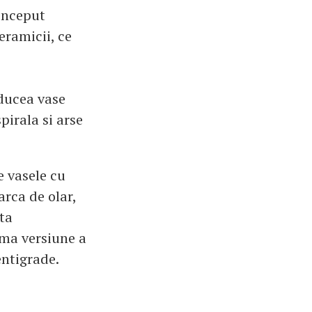
 inceput
eramicii, ce
ducea vase
pirala si arse
e vasele cu
rca de olar,
ta
ima versiune a
entigrade.