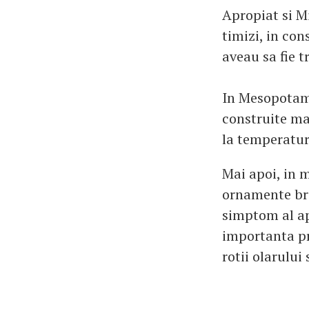
Apropiat si Mi
timizi, in con
aveau sa fie t
In Mesopotami
construite man
la temperatur
Mai apoi, in m
ornamente bru
simptom al ap
importanta pr
rotii olarului