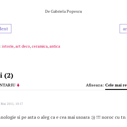
De
Gabriela Popescu
dent
ar
:
istorie
,
art deco
,
ceramica
,
antica
 (2)
NTARIU
Afiseaza:
Cele mai r
 Mai 2011, 10:17
ologie si pe asta o aleg ca e cea mai usoara :)) !!! noroc cu tn 