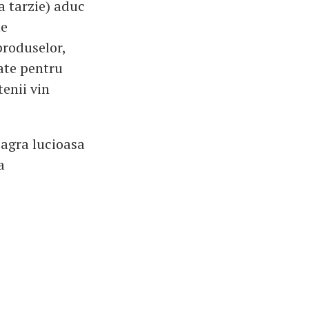
a tarzie) aduc
te
produselor,
tate pentru
tenii vin
eagra lucioasa
a