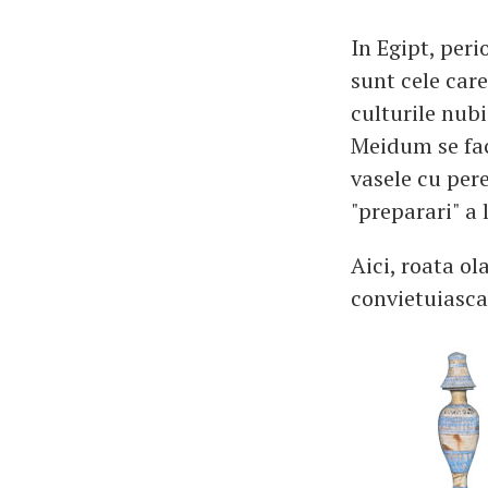
In Egipt, peri
sunt cele car
culturile nubi
Meidum se fac
vasele cu pere
"preparari" a 
Aici, roata ol
convietuiasc