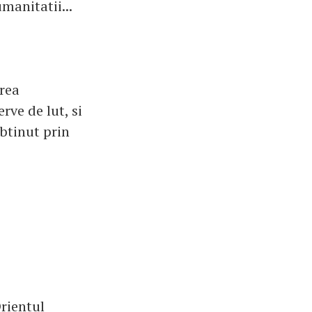
manitatii...
area
rve de lut, si
obtinut prin
Orientul