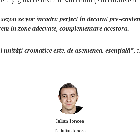
iere și ghivece toscane sau coronițe decorative di
sezon se vor încadra perfect în decorul pre-existen
ucem în zone adecvate, complementare acestora.
 unităţi cromatice este, de asemenea, esenţială”
, 
Iulian Ioncea
De
Iulian Ioncea