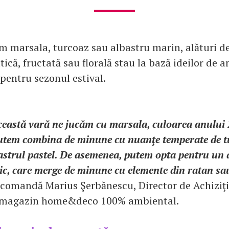
 marsala, turcoaz sau albastru marin, alături d
tică, fructată sau florală stau la bază ideilor de 
entru sezonul estival.
ceastă vară ne jucăm cu marsala, culoarea anului 
utem combina de minune cu nuanţe temperate de t
astrul pastel. De asemenea, putem opta pentru un 
ic, care merge de minune cu elemente din ratan sa
ecomandă Marius Şerbănescu, Director de Achiziţii 
 magazin home&deco 100% ambiental.