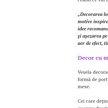
„Decorarea loc
motive inspira
idee recomand
şi aşezarea pe
aer de efect, t
Decor cu m
Vesela decora
formă de port
mese.
Cei care dețin