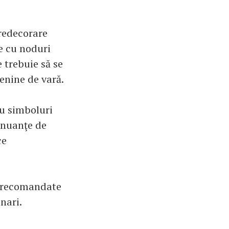
 redecorare
e cu noduri
e trebuie să se
enine de vară.
u simboluri
 nuanţe de
ce
nt recomandate
nari.