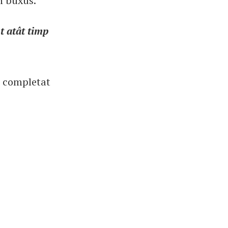
n buxus.
t atât timp
a completat