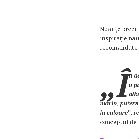
Nuanţe precum
inspiraţie nau
recomandate p
„Î
n a
o p
alb
marin, putern
la culoare”
, r
conceptul de