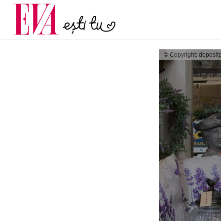
menopauză și când ar t
Carieră
la medic
Actualitate
© Copyright: deposit