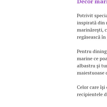
Decor mari
Potrivit spec
inspirată din
marinăreşti, c
regăsească în 
Pentru dining
marine ce poa
albastru şi tu
maiestuoase 
Celor care îşi
recipientele d