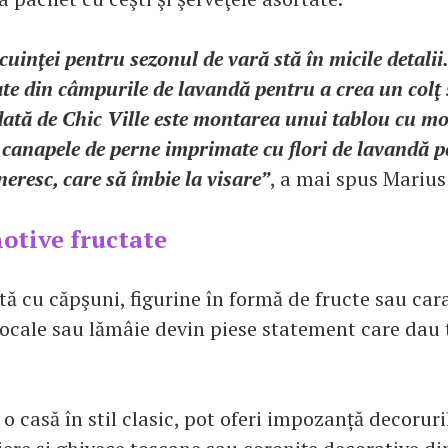
uinţei pentru sezonul de vară stă în micile detalii. 
te din câmpurile de lavandă pentru a crea un colţ s
ată de Chic Ville este montarea unui tablou cu mo
 canapele de perne imprimate cu flori de lavandă 
ineresc, care să îmbie la visare”
, a mai spus Marius
otive fructate
tă cu căpşuni, figurine în formă de fructe sau car
ocale sau lămâie devin piese statement care dau t
 o casă în stil clasic, pot oferi impozanță decoruri