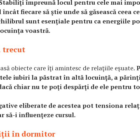
Stabiliţi împreună locul pentru cele mai imp
l încât fiecare să ştie unde să găsească ceea ce 
hilibrul sunt esenţiale pentru ca energiile po
locuinţa voastră.
 trecut
asă obiecte care îţi amintesc de relaţiile eşuate.
P
stele iubiri la păstrat în altă locuinţă, a părinţ
 dacă chiar nu te poţi despărţi de ele pentru 
gative eliberate de acestea pot tensiona relaţi
r să-i influenţeze cursul.
iţii în dormitor