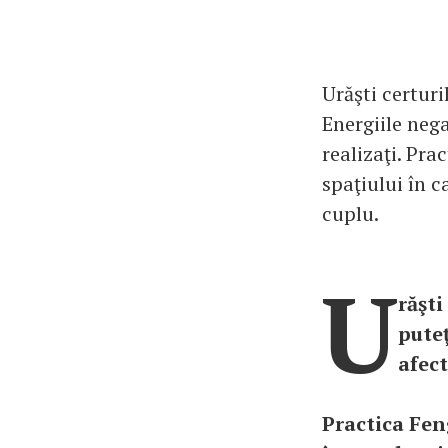
Urăşti certuri
Energiile neg
realizaţi. Pra
spaţiului în c
cuplu.
U
răşti
puteţ
afect
Practica Feng