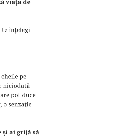
ză viaţa de
te înţelegi
 cheile pe
te niciodată
care pot duce
, o senzaţie
şi ai grijă să