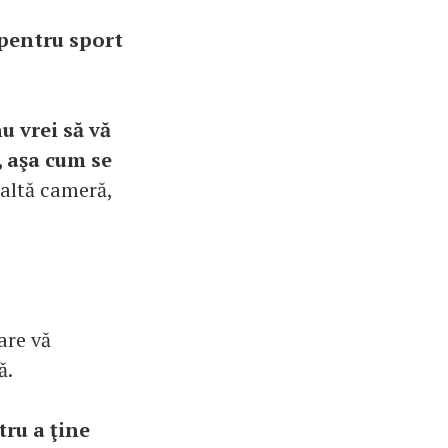
 pentru sport
u vrei să vă
, aşa cum se
 altă cameră,
are vă
ă.
tru a ţine