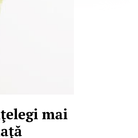
nţelegi mai
iaţă