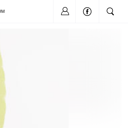
Nu ai cont?
Inregistreaza-
UM