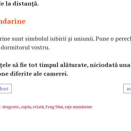
e la distanţă.
ndarine
ine sunt simbolul iubirii şi uniunii. Pune o perec
dormitorul vostru.
aţele să fie tot timpul alăturate, niciodată un
one diferite ale camerei.
dent
ar
:
dragoste
,
cuplu
,
relatii
,
Feng Shui
,
raţe mandarine