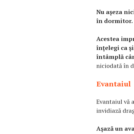
Nu aşeza nici
în dormitor.
Acestea impri
înţelegi ca ş
întâmplă când
niciodată în 
Evantaiul
Evantaiul vă a
invidiază dra
Aşază un ava