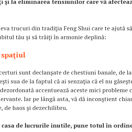
ţi şi la eliminarea tensiunilor care vă afectea
va trucuri din tradiţia Feng Shui care te ajută să 
bitul tău şi să trăiţi în armonie deplină:
 spaţiul
certuri sunt declanşate de chestiuni banale, de la
eşti sua de la faptul că ai senzaţia că el nu găseş
 dezordonată accentuează aceste mici probleme 
nervante. Iar pe lângă asta, vă dă inconştient chiar
, de haos şi dezechilibru.
 casa de lucrurile inutile, pune totul în ordine 