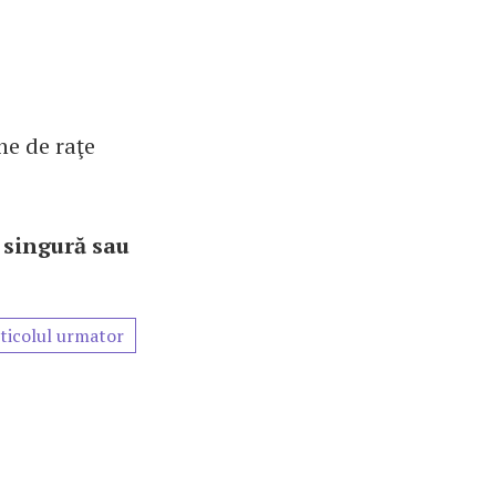
he de raţe
a singură sau
ticolul urmator