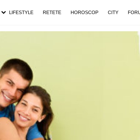
rezești mai des
Cât durează, cum te pregătești și cât
i în vârstă
de dureroasă este investigația
LIFESTYLE
RETETE
HOROSCOP
CITY
FOR