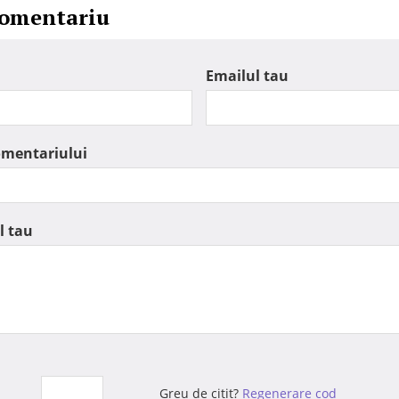
comentariu
Emailul tau
omentariului
l tau
Greu de citit?
Regenerare cod