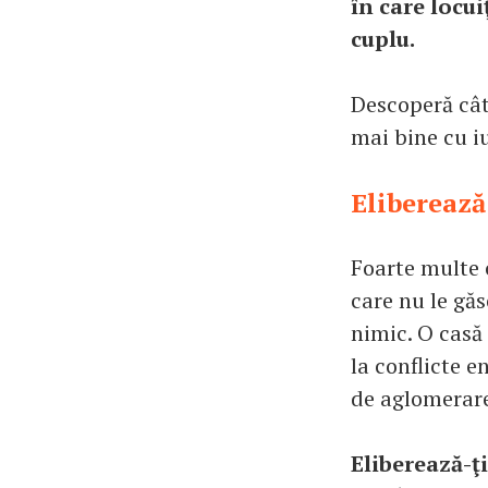
în care locui
cuplu.
Descoperă câte
mai bine cu iu
Eliberează
Foarte multe 
care nu le găs
nimic. O casă
la conflicte e
de aglomerare
Eliberează-ţi