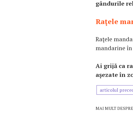
gândurile rel
Raţele ma
Raţele mandar
mandarine în 
Ai grijă ca r
aşezate în z
articolul prece
MAI MULT DESPRE