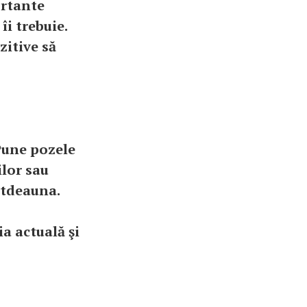
ortante
îi trebuie.
zitive să
une pozele
ilor sau
totdeauna.
a actuală şi