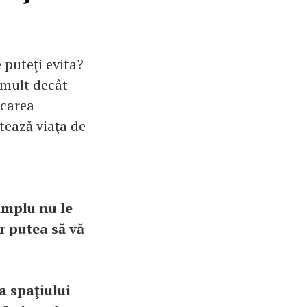
e puteţi evita?
 mult decât
icarea
ctează viaţa de
simplu nu le
r putea să vă
a spaţiului