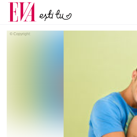
și 60 de ani. De ce te t
Carieră
pe măsură ce înaintez
Actualitate
© Copyright: