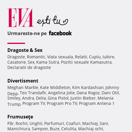
Urmareste-ne pe
Dragoste & Sex
Dragoste
Romantic
Viata sexuala
Relatii
Cuplu
Iubire
,
,
,
,
,
,
Casatorie
Sex
Kama Sutra
Pozitii sexuale Kamasutra
,
,
,
,
Declaratii de dragoste
Divertisment
Meghan Markle
Kate Middleton
Kim Kardashian
Johnny
,
,
,
Teo Trandafir
Angelina Jolie
Dana Rogoz
Dani Otil
Depp
,
,
,
,
,
Smiley
Andra
Delia
Gina Pistol
Justin Bieber
Melania
,
,
,
,
,
Program TV
Program Pro TV
Program Antena 1
Trump
,
,
,
Frumuseţe
Păr
Rochii
Unghii
Parfumuri
Coafuri
Machiaj
Sani
,
,
,
,
,
,
,
Manichiura
Sampon
Buze
Celulita
Machiaj ochi
,
,
,
,
,