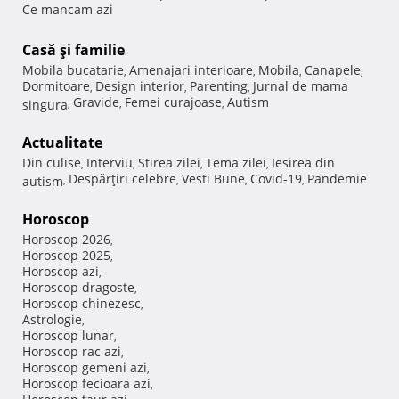
Ce mancam azi
Casă şi familie
Mobila bucatarie
Amenajari interioare
Mobila
Canapele
,
,
,
,
Dormitoare
Design interior
Parenting
Jurnal de mama
,
,
,
Gravide
Femei curajoase
Autism
singura
,
,
,
Actualitate
Din culise
Interviu
Stirea zilei
Tema zilei
Iesirea din
,
,
,
,
Despărţiri celebre
Vesti Bune
Covid-19
Pandemie
autism
,
,
,
,
Horoscop
Horoscop 2026
,
Horoscop 2025
,
Horoscop azi
,
Horoscop dragoste
,
Horoscop chinezesc
,
Astrologie
,
Horoscop lunar
,
Horoscop rac azi
,
Horoscop gemeni azi
,
Horoscop fecioara azi
,