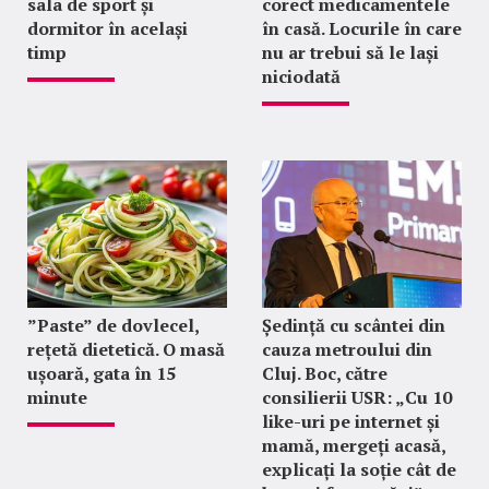
sala de sport și
corect medicamentele
dormitor în același
în casă. Locurile în care
timp
nu ar trebui să le lași
niciodată
”Paste” de dovlecel,
Ședință cu scântei din
rețetă dietetică. O masă
cauza metroului din
ușoară, gata în 15
Cluj. Boc, către
minute
consilierii USR: „Cu 10
like-uri pe internet și
mamă, mergeți acasă,
explicați la soție cât de