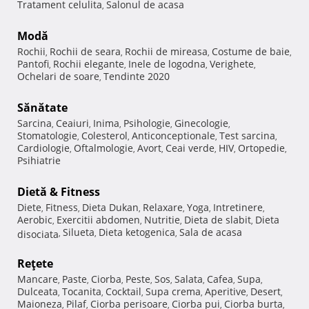
Tratament celulita
Salonul de acasa
,
Modă
Rochii
Rochii de seara
Rochii de mireasa
Costume de baie
,
,
,
,
Pantofi
Rochii elegante
Inele de logodna
Verighete
,
,
,
,
Ochelari de soare
Tendinte 2020
,
Sănătate
Sarcina
Ceaiuri
Inima
Psihologie
Ginecologie
,
,
,
,
,
Stomatologie
Colesterol
Anticonceptionale
Test sarcina
,
,
,
,
Cardiologie
Oftalmologie
Avort
Ceai verde
HIV
Ortopedie
,
,
,
,
,
,
Psihiatrie
Dietă & Fitness
Diete
Fitness
Dieta Dukan
Relaxare
Yoga
Intretinere
,
,
,
,
,
,
Aerobic
Exercitii abdomen
Nutritie
Dieta de slabit
Dieta
,
,
,
,
Silueta
Dieta ketogenica
Sala de acasa
disociata
,
,
,
Reţete
Mancare
Paste
Ciorba
Peste
Sos
Salata
Cafea
Supa
,
,
,
,
,
,
,
,
Dulceata
Tocanita
Cocktail
Supa crema
Aperitive
Desert
,
,
,
,
,
,
Maioneza
Pilaf
Ciorba perisoare
Ciorba pui
Ciorba burta
,
,
,
,
,