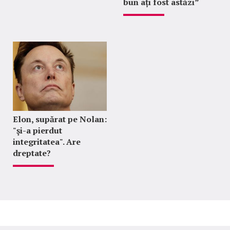
bun ați fost astăzi”
Elon, supărat pe Nolan:
"şi-a pierdut
integritatea". Are
dreptate?