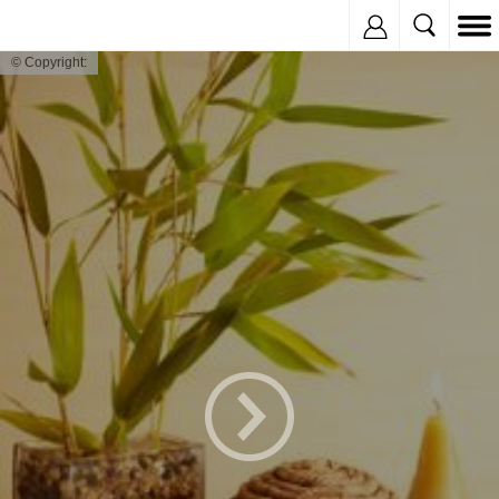
Inregistreaza
© Copyright: